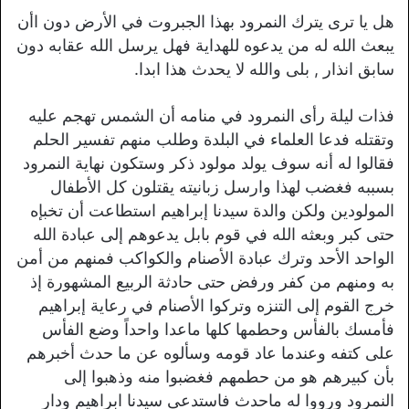
هل يا ترى يترك النمرود بهذا الجبروت في الأرض دون اأن
يبعث الله له من يدعوه للهداية فهل يرسل الله عقابه دون
سابق انذار , بلى والله لا يحدث هذا ابدا.
فذات ليلة رأى النمرود في منامه أن الشمس تهجم عليه
وتقتله فدعا العلماء في البلدة وطلب منهم تفسير الحلم
فقالوا له أنه سوف يولد مولود ذكر وستكون نهاية النمرود
بسببه فغضب لهذا وارسل زبانيته يقتلون كل الأطفال
المولودين ولكن والدة سيدنا إبراهيم استطاعت أن تخبإه
حتى كبر وبعثه الله في قوم بابل يدعوهم إلى عبادة الله
الواحد الأحد وترك عبادة الأصنام والكواكب فمنهم من أمن
به ومنهم من كفر ورفض حتى حادثة الربيع المشهورة إذ
خرج القوم إلى التنزه وتركوا الأصنام في رعاية إبراهيم
فأمسك بالفأس وحطمها كلها ماعدا واحداً وضع الفأس
على كتفه وعندما عاد قومه وسألوه عن ما حدث أخبرهم
بأن كبيرهم هو من حطمهم فغضبوا منه وذهبوا إلى
النمرود ورووا له ماحدث فاستدعى سيدنا ابراهيم ودار