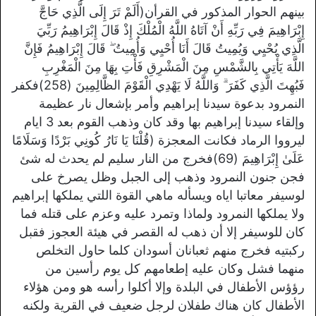
بينهم الحوار المذكور في القرأن(أَلَمْ تَرَ إِلَى الَّذِي حَاجَّ
إِبْرَاهِيمَ فِي رَبِّهِ أَنْ آتَاهُ اللَّهُ الْمُلْكَ إِذْ قَالَ إِبْرَاهِيمُ رَبِّيَ
الَّذِي يُحْيِي وَيُمِيتُ قَالَ أَنَا أُحْيِي وَأُمِيتُ ۖ قَالَ إِبْرَاهِيمُ فَإِنَّ
اللَّهَ يَأْتِي بِالشَّمْسِ مِنَ الْمَشْرِقِ فَأْتِ بِهَا مِنَ الْمَغْرِبِ
فَبُهِتَ الَّذِي كَفَرَ ۗ وَاللَّهُ لَا يَهْدِي الْقَوْمَ الظَّالِمِينَ (258)فكفر
النمرود بدعوة سيدنا إبراهيم وأمر بإشعال نار عظيمة
وإلقاء سيدنا إبراهيم بها وقد كان وذهب القوم بعد 3 ايام
ليرووا الرماد فكانت المعجزة (قُلْنَا يَا نَارُ كُونِي بَرْدًا وَسَلَامًا
عَلَىٰ إِبْرَاهِيمَ (69)فخرج من النار سليم لم يحدث له شئ
فجن جنون النمرود وذهب إلى الجبل وظل يصرخ على
لوسيفر معاتبا اياه ويسأله ماهي القوة اللتي يملكها إبراهيم
ولا يملكها النمرود ولماذا وتمرد عليه وعزم على قتله فما
كان للوسيفر إلا أن ذهب له القصر في هيئة العجوز فقبل
ركبتيه فخرج منهم ثعبانان أسودان كلما حاول التخلص
منهما فشل وكان عليه إطعامهم كل يوم رأسين من
رؤؤس الأطفال في البلدة وإلا أكلوا رأسه هو ومن هؤلاء
الأطفال كان هناك طفلان لرجل ضعيف في القرية ولكنه