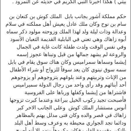
بيتي ) هكذا أخبرنا النبي الكريم في حديثه عن النمرود .
حكم مملكة آشور بجانب بابل الملك كوش بن كنعان بن
سام بن نوح وكان ملك عادل يعيش أهل مملكته في سلام
وعدالة وذات ليلة ولد لهذا الملك وزوحته مولود ذكر سماه
أبوه زاهاك وهي تعني في البابلية القديمة الثعبان الأسود
وفي نفس الوقت ولدت طفلة كانت غاية في الجمال
والروعة لم يشهد جمالها من قبل وتبناها عجوز إسمه
إيشما وسماها سمراميس وكان هناك سوق يقام في بابل
سمه سوق نينوي كان يعد سوقاً للزواج أو شراء الأطفال
من الإناث وتربيتهم وعند بلوغهم يتزوجوهم أو يزوجوهم
أحد أبنائهم وقد رأى واحد من رجال الدولة سميراميس
فاشتراها من إيشما وكفلها ورباها على الفروسية
فأصبحت تجيد ركوب الخيل ببراعة وعندما كبرت تزوجها
أنوس مستشار الملك كوش وعلى الجانب الاخر كبر
زاهاك في قصر والده وكان فتى مدلل يهتم بالمظاهر
ودائما تجد الجواري محيطة به وعرف وسط أهل البلد
بالتكبر وقسوة القلب فكان مكروهاً بينهم إلا أنه أصبح