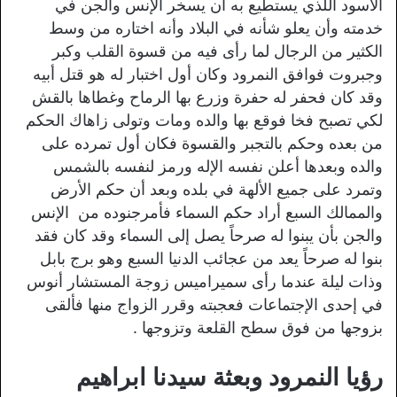
الأسود اللذي يستطيع به أن يسخر الإنس والجن في
خدمته وأن يعلو شأنه في البلاد وأنه اختاره من وسط
الكثير من الرجال لما رأى فيه من قسوة القلب وكبر
وجبروت فوافق النمرود وكان أول اختبار له هو قتل أبيه
وقد كان فحفر له حفرة وزرع بها الرماح وغطاها بالقش
لكي تصبح فخا فوقع بها والده ومات وتولى زاهاك الحكم
من بعده وحكم بالتجبر والقسوة فكان أول تمرده على
والده وبعدها أعلن نفسه الإله ورمز لنفسه بالشمس
وتمرد على جميع الألهة في بلده وبعد أن حكم الأرض
والممالك السبع أراد حكم السماء فأمرجنوده من الإنس
والجن بأن يبنوا له صرحاً يصل إلى السماء وقد كان فقد
بنوا له صرحاً يعد من عجائب الدنيا السبع وهو برج بابل
وذات ليلة عندما رأى سميراميس زوجة المستشار أنوس
في إحدى الإجتماعات فعجبته وقرر الزواج منها فألقى
بزوجها من فوق سطح القلعة وتزوجها .
رؤيا النمرود وبعثة سيدنا ابراهيم