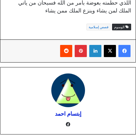
اللذي حطمته بعوضة بأمر من الله فسبحان من ياتي
الملك لمن يشاء وينزع الملك ممن يشاء
الوسوم
قصص إسلامية
لينكدإن
بينتيريست
إبتسام احمد
فيسبوك