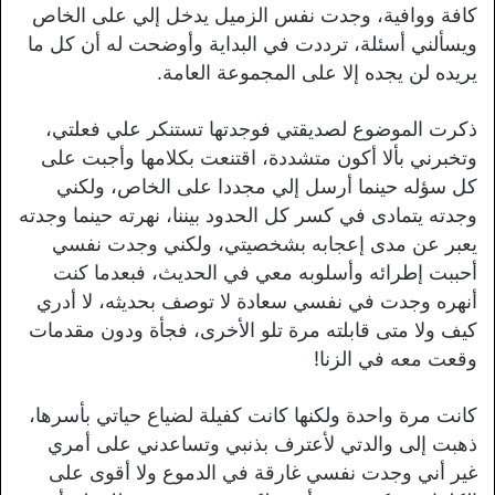
كافة ووافية، وجدت نفس الزميل يدخل إلي على الخاص
ويسألني أسئلة، ترددت في البداية وأوضحت له أن كل ما
يريده لن يجده إلا على المجموعة العامة.
ذكرت الموضوع لصديقتي فوجدتها تستنكر علي فعلتي،
وتخبرني بألا أكون متشددة، اقتنعت بكلامها وأجبت على
كل سؤله حينما أرسل إلي مجددا على الخاص، ولكني
وجدته يتمادى في كسر كل الحدود بيننا، نهرته حينما وجدته
يعبر عن مدى إعجابه بشخصيتي، ولكني وجدت نفسي
أحببت إطرائه وأسلوبه معي في الحديث، فبعدما كنت
أنهره وجدت في نفسي سعادة لا توصف بحديثه، لا أدري
كيف ولا متى قابلته مرة تلو الأخرى، فجأة ودون مقدمات
وقعت معه في الزنا!
كانت مرة واحدة ولكنها كانت كفيلة لضياع حياتي بأسرها،
ذهبت إلى والدتي لأعترف بذنبي وتساعدني على أمري
غير أني وجدت نفسي غارقة في الدموع ولا أقوى على