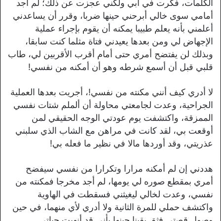
الكلمات، فكرت في أبي ولكني عجزت عن ذلك؛ لم أجد
أمامي سوى خالي أبرحني حينها ضربا، وقرر أن يساعدني
أعلمني بأنه يعلم طبيبا يمكنه أن يقوم بإجراء عملية
الإجهاض لي ومن بعدها يعيدني فتاة مثلما كنت سابقا،
وبذلك لن يفتضح أمري حتى أمام أقرب الأقربين لي، طاب
قلبي قبل أن أسمع شرطه وهو أن أمكنه من نفسي!
لا أدري كيف أنني مكنته من نفسي!، أجريت بعدها العملية
الجراحية، وعدت لجامعتي محاولة أن ألملم شتات نفسي
الممزقة، واكتشفت يوم عودتي الوجه الحقيقي لمن
أوقعت بي، لقد كانت في مراهن مع الشاب الذي سلبني
عذريتي، وقد أوردها مالا في نظير ما فعله بي!
هددني إن لم أمكنه مرارا وتكرارا من نفسي سيفضح
أمري بمقطع صوره لي يومها، لم أجد مخرجا فمكنته من
نفسي، وعدت لخالي ليغيثني فسقطت في الهاوية
واكتشف حملي للمرة الثانية ولا أدري لأي منهما، في حين
وصول قصتي فثق يقينا حينها بأني قد أنهيت حياتي