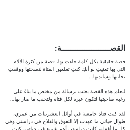
القصـــــــــــــــــــــة:
قصة حقيقية بكل كلمة جاءت بها، قصة من كثرة الآلام
التي بها تمنيتِ لو أنكِ كنتِ تعلمين الفتاة لنصحتها ووقفتِ
بجانبها وساندتها….
للعلم هذه القصة بعثت برسالة من مختص ما بناءً على
رغبة صاحبتها لتكون عبرة لكل فتاة ولتجنب ما صار بها…
لقد كنت فتاة جامعية في أوائل العشرينات من عمري،
طوال حياتي ما عهدت إلا التفوق والفلاح في دراستي وفي
كل ما أفعله، كانت دراستي أهم شيء في حياتي، كنت