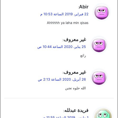
ي
Abir
:
ق
22 فبراير، 2019 الساعة 10:53 م
و
Ahhhhh ya laha min qisas
ل
ي
غير معروف
:
ق
25 يناير، 2020 الساعة 10:44 ص
و
رائع
ل
ي
غير معروف
:
ق
26 أبريل، 2020 الساعة 2:13 ص
و
الله حلوه تجنن
ل
ي
فريدة عبدلله
:
ق
1 مارس، 2019 الساعة 11:55 ص