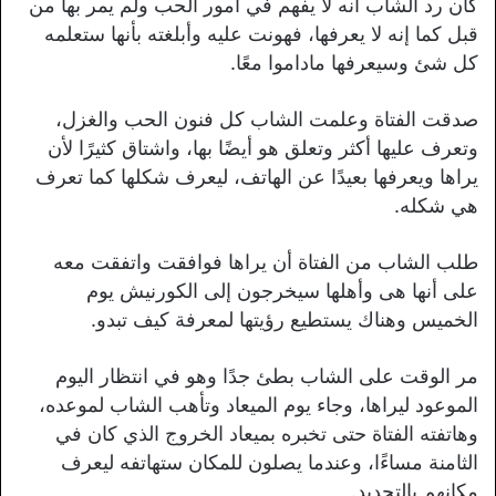
كان رد الشاب أنه لا يفهم في أمور الحب ولم يمر بها من
قبل كما إنه لا يعرفها، فهونت عليه وأبلغته بأنها ستعلمه
كل شئ وسيعرفها ماداموا معًا.
صدقت الفتاة وعلمت الشاب كل فنون الحب والغزل،
وتعرف عليها أكثر وتعلق هو أيضًا بها، واشتاق كثيرًا لأن
يراها ويعرفها بعيدًا عن الهاتف، ليعرف شكلها كما تعرف
هي شكله.
طلب الشاب من الفتاة أن يراها فوافقت واتفقت معه
على أنها هى وأهلها سيخرجون إلى الكورنيش يوم
الخميس وهناك يستطيع رؤيتها لمعرفة كيف تبدو.
مر الوقت على الشاب بطئ جدًا وهو في انتظار اليوم
الموعود ليراها، وجاء يوم الميعاد وتأهب الشاب لموعده،
وهاتفته الفتاة حتى تخبره بميعاد الخروج الذي كان في
الثامنة مساءًا، وعندما يصلون للمكان ستهاتفه ليعرف
مكانهم بالتحديد.