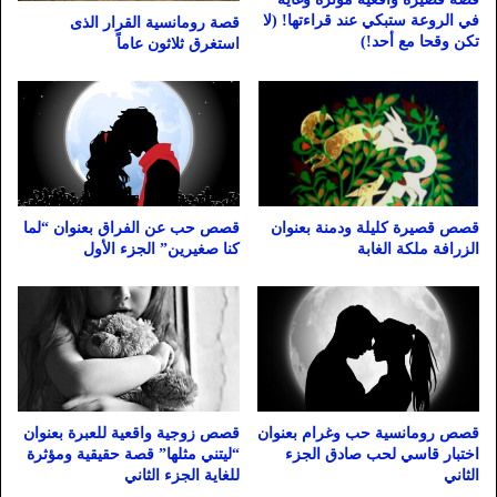
في الروعة ستبكي عند قراءتها! (لا
قصة رومانسية القرار الذى
تكن وقحا مع أحد!)
استغرق ثلاثون عاماً
قصص قصيرة كليلة ودمنة بعنوان
قصص حب عن الفراق بعنوان “لما
الزرافة ملكة الغابة
كنا صغيرين” الجزء الأول
قصص رومانسية حب وغرام بعنوان
قصص زوجية واقعية للعبرة بعنوان
اختبار قاسي لحب صادق الجزء
“ليتني مثلها” قصة حقيقية ومؤثرة
الثاني
للغاية الجزء الثاني