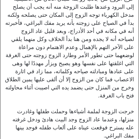
إلى البرود وعندها طلبت الزوجة منه أنه يجب أن يصلح
مدخل الكهرباء توجه الزوج إلى المكان حتى يصلحه ولكنه
بدأ في الصياح على زوجته بأنه يريد مفك البراغي، فأخبرته
أنه في مكانه في أحد الأدراج، وبعد قليل عاد الزوج
لصياحه أنه لا يجده ومن هنا بدأ الخلاف وكل منهما يلقي
على الآخر التهم بالإهمال وعدم الاهتمام دون مراعاة
لوضعهما حتى تطور الأمر وطارد الزوج زوجته حتى الغرفة
التي اغلقتها على نفسها وهو يصيح ويزأر مهددًا لها وهى
على عنادها ومبادلته صياحه وكلماته، مما زاد في اثارة
الاعصاب فما كان من الزوج إلا أن ألقى عليها يمين الطلاق
وخرج من المنزل حتى يضمد يده التي اصيبت أثناء محاولته
فتح باب الغرفة.
خرجت الزوجة لملمة أشياءها وحملت طفلها وغادرت
منزلها، وعندما عاد الزوج وجد البيت هادئ ودخل غرفته
عله يسترح فوقعت عيناه على ألعاب طفله فوجد بينها
مفك البراغي.