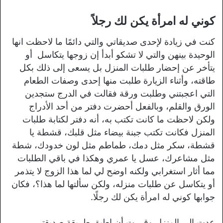
كوني له امرأة يكن لك رجلاً
كنت في زيادة لإحدى صديقاتي والتي دائمًا ما لاحظت انها
الوحيدة بينهن والتي لا تشكو أبدأ إن زوجها يتكاسل أو
يتأخر عن إحضار طلبات المنزل بل يسعى إلى ذلك بكل
طاقته، وأثناء الزيارة طلبت منها إحدى وصفات الطعام
التي اعجبتني وطلبت ورقة فقالت في الدرج ستجدين
الورق والقلم، وبالفعل أحضرت دفتر من أحد الأدراج
ولكن لاحظت ما كانت تكتب به، أنه دفتر لكتابة طلبات
المنزل فكانت تكتب جبنة بيضاء مثل قلبك، قشطة يا
قشطة، سكر مثل دمك، طماطم مثل لون خدودك، شطة
مثل مشاعرك، عسل يا عمري وهكذا في باقي الطلبات
مما أثار استغرابي ولكنه اوضح لي لما هذا الزوج لا يتذمر
أو يتكاسل عن طلبات منزله، ولكن سألتها لما هذا؟، فكان
جوابها كوني له امرأة يكن لك رجلًا.
عدت إلى المنزل وقررت أن اطبق طريقة صديقتي،