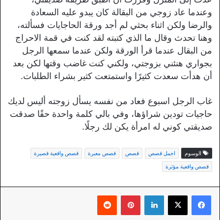
وعندما عاد زوجي من البقالة كان يبدو عليه السعادة
والرضا ولكن اثناء بحثي لم أجد ورقة الحاجايات فسألته،
وهنا تحدث وقال ما الذي كتبته لقد كنت في قمة الاحراج
من البقال عندما قرأ الورقة ولكن عندما سمعها الرجل
بجواري هنئني بزوجتي، ولكني كنت غاضب وقتها لكن بعد
أن هدأت سعدت كثيرًا واستمتعت كثير بشراء الطلبات.
غاب الرجل اسبوع فعاد من نفسه يسأل زوجته أليس لديك
حاجيات تودين شراؤها، وفي بالي كلمة واحدة حقًا صدقت
صديقتي كوني له امرأة يكن لك رجلًا.
الوسوم
اجمل قصص
قصص
قصص معبرة
قصص واقعية قصيرة
قصص واقعية مؤثرة
لينكدإن
بينتيريست