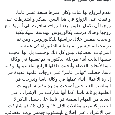
تقدم للزواج بها شاب وكان عمرها سبعة عشر عاما،
وافقت على الزواج في هذا السن المبكر و اشترطت على
زوجها أن تكمل تعليمها بعد الزواج، سافرت إلى أمريكا مع
زوجها وهناك درست بكالوريوس الهندسة الميكانيكية
وأنجبت طفلين خلال دراستها للبكالوريوس، ومن ثم
درست الماجيستير ثم رسالة الدكتوراه في هندسة
المركبات الفضائية، ليس كل ذلك وحسب بل إنها أنجبت
طفلها الثالث أثناء مرحلة الدكتوراه، تم تعيينها في وكالة
ناسا لأبحاث الفضاء وأنجبت طفلها الرابع أثناء عملها بوكالة
ناسا، حصلت “تهاني عامر” على درجات علمية عديدة في
إدارة الأعمال أثناء عملها في وكالة ناسا وتدرجت في
المناصب العليا حتى أصبحت مديرة تنفيذية للمهمات
العلمية بوكالة ناسا، كما أنها شاركت في الإشراف على
العديد من المهام العلمية في ناسا على سبيل الذكر لا
الحصر كتصميم مقاتلات الإف 16 و الإف 18، ثم شاركت
في الإشراف على إطلاق تليسكوب جيمس ويب الفضائي،