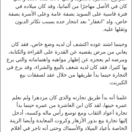
كان في الأصل مهاجرًا من ألمانيا، وقد كان ميلاده في
فترة قاسية على السويد بصفة عامة وعلى الأسرة بصفة
خاص، ولد “انغفار” بعد انتحار جده بسبب تكاثر الديون
وثقلها عليه.
وحينما اشتد عوده اكتشف أن لديه وضع خاص، فقد كان
يعاني من مرض يقصيه عن القدرة على القراءة والكتابة،
ومرضه لم يعجزه عن إظهار مواهبه واهتماماته والتي برع
بها كثيرا، فقد كان لديه شغف بالبيع والشراء، وقد برع في
التجارة حينما بدأ طريقها من خلال عقد لصفقات بيع
الكبريت.
علمنا أنه بدأ طريق تجارته والذي كان مزدهرا ولم نعلم
عمره حينها، لقد كان ابن العاشرة من عمره حينما بدأ
تجارة أعواد الثقاب ومع توسع رأس ماله وكسبه، أدخل
إليها تجارة بيع بذور الأزهار وكروت المعايدة وأيضا الزينة
الخاصة بأعياد الميلاد والأسماك وحتى أنه تاجر في أقلام