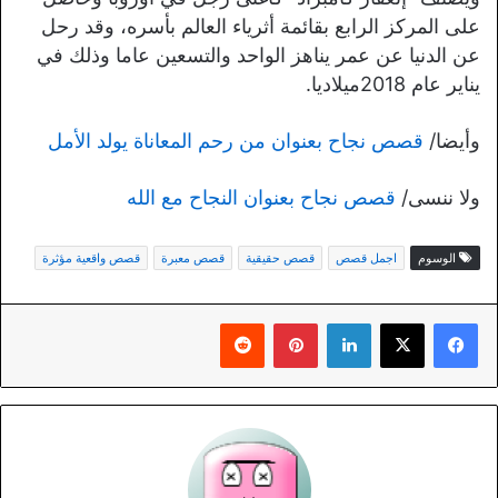
على المركز الرابع بقائمة أثرياء العالم بأسره، وقد رحل
عن الدنيا عن عمر يناهز الواحد والتسعين عاما وذلك في
يناير عام 2018ميلاديا.
وأيضا/
قصص نجاح بعنوان من رحم المعاناة يولد الأمل
ولا ننسى/
قصص نجاح بعنوان النجاح مع الله
الوسوم
اجمل قصص
قصص حقيقية
قصص معبرة
قصص واقعية مؤثرة
لينكدإن
بينتيريست