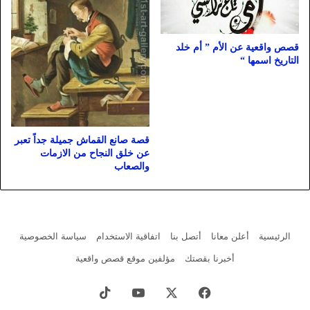
قصص واقعية عن الأم ” أم خلد
التاريخ اسمها “
قصة صانع القماش جميلة جداً تعبر
عن خلق النجاح من الازمات
والصعاب
الرئيسية
أعلن معانا
أتصل بنا
اتفاقية الاستخدام
سياسة الخصوصية
أخبرنا بقصتك
مؤلفين موقع قصص واقعية
فيسبوك
X
يوتيوب
‫TikTok