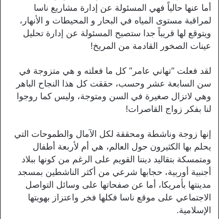
أما عنها حالياً فهي المسئولة عن إدارة مشاريع ناسا
لمراقبة مستوى المياه في البحار و المحيطات و الأنهار،
ويتوقع لها قريباً جدا ستصبح المسئولة عن إدارة تحليل
عينات الصخور القادمة من المريخ!
لقد فعلت “تهاني عامر” كل ما فعلته و هي متزوجة في
سن السابعة عشر وحسب، حققت كل هذا النجاح الباهر
وهي لاتزال صغيرة في السن ومتوجة، وليس كما روجوا
لنا بفكر زواج القاصرات!
إنها زوجة وناشطة ومحققة لكل الآمال والطموحات التي
يحلم بها الكثيرون حول العالم، هي أم لأربعة أطفال
ومتمسكة بتقاليد ديننا القويم على الرغم من كونها ببلاد
أجنبية أوربية، حجابها شرعي من أكثر الناشطين بمسجد
مدينتها بأمريكا، أما عن صفحاتها على وسائل التواصل
الاجتماعي على موقع ناسا فكلها فخر واعتزاز بهويتها
الإسلامية.