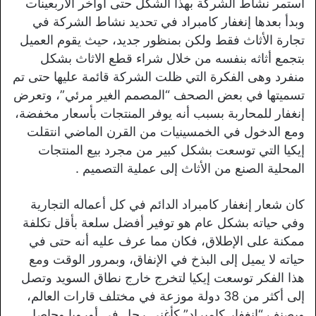
استمر نشاط الشركة بهذا الشكل حتى أواخر الأربعينات
وبدأ بعدها إنغفار كامبراد في تحديد نشاط الشركة في
تجارة الأثاث فقط ولكن بمنظور جديد، حيث يقوم العميل
بتجمع أثاثه بنفسه من خلال شراء قطع الاثاث بشكل
منفرد وهى الفكرة التي ظلت الشركة قائمة عليها حتى تم
تسميتها في بعض الصحف “المصمم الغير مرئي”، وتعرض
إنغفار للمحاربة بسبب أنه يوفر المنتجات بأسعار مخفضة،
ومع الدخول في الخمسينيات من القرن الماضي انتقلت
إيكيا التي توسعت بشكل كبير من مجرد بيع المنتجات
المحلية الصنع من الأثاث إلى عملية التصميم .
كان شعار إنغفار كامبراد الدائم في كل أعماله التجارية
وفي حياته بشكل عام هو توفير أفضل سلعة بأقل تكلفة
ممكنة على الإطلاق، فكان مما عرف عليه أنه حتى في
حياته لا يميل إلى البذخ في الإنفاق، وبمرور الوقت ومع
هذا الفكر توسعت إيكيا لتخرج خارج نطاق السويد وتصل
إلى أكثر من 38 دولة موزعة في مختلف قارات العالم،
ويصنف “إنغفار كامبراد” كأغنى رجل في أوروبا وحاصل