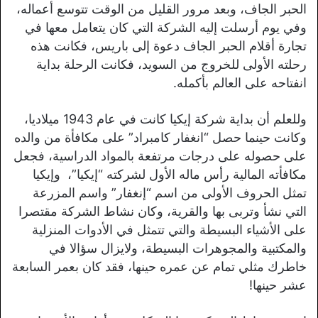
الحبر الجاف، وبعد مرور القليل من الوقت تتوسع أعماله،
وفي يوم أرسلت إليه الشركة التي كان يتعامل معها في
تجارة أقلام الحبر الجاف دعوة إلى باريس، فكانت هذه
رحلته الأولى للخروج من السويد، فكانت الرحلة بداية
انفتاحه على العالم بأكمله.
وللعلم أن بداية شركة إيكيا كانت في عام 1943 ميلاديا،
وكانت حينما حصل “انغفار كامبراد” على مكافأة من والده
على حصوله على درجات مرتفعة بالمواد الدراسية، فجعل
مكافأته المالية رأس ماله الأول لشركته “إيكيا”، وإيكيا
تمثل الحروف الأولى من اسم “إنغفار” واسم المزرعة
التي نشأ وتربى بها والقرية، وكان نشاط الشركة مقتصرا
على الأشياء البسيطة والتي تتمثل في الأدوات المنزلية
والمكتبية والمجوهرات البسيطة، ولايزال سؤالا في
خاطرك مثلي تمام عن عمره حينها، فقد كان بعمر السابعة
عشر حينها!