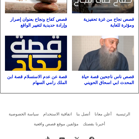
قصص نجاح من غزة تحفيزية
قصص كفاح ونجاح بعنوان إصرار
ومؤثرة للغاية
وإرادة حديدية لتغيير الواقع
قصص ناس ناجحين قصة حياة
قصة عن عدم الاستسلام قصة ابن
المحدث ابي اسحاق الحويني
الملك رامي السهام
الرئيسية
أعلن معانا
أتصل بنا
اتفاقية الاستخدام
سياسة الخصوصية
أخبرنا بقصتك
مؤلفين موقع قصص واقعية
فيسبوك
X
يوتيوب
‫TikTok