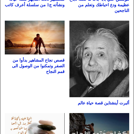
عظيمة ودع احباطك وتعلم من
ونشأته ج1 من سلسلة أعرف كاتب
الناجحين
قصص نجاح المشاهير بدأوا من
الصفر وتمكنوا من الوصول الى
قمم النجاح
ألبرت أينشتاين قصة حياة عالم