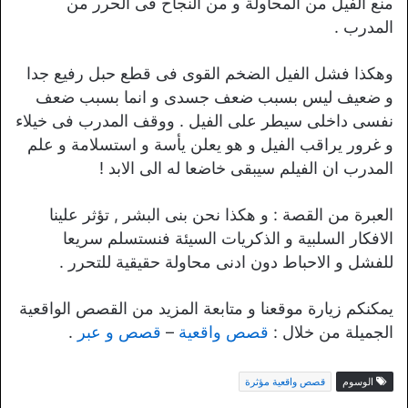
منع الفيل من المحاولة و من النجاح فى الحرر من
المدرب .
وهكذا فشل الفيل الضخم القوى فى قطع حبل رفيع جدا
و ضعيف ليس بسبب ضعف جسدى و انما بسبب ضعف
نفسى داخلى سيطر على الفيل . ووقف المدرب فى خيلاء
و غرور يراقب الفيل و هو يعلن يأسة و استسلامة و علم
المدرب ان الفيلم سيبقى خاضعا له الى الابد !
العبرة من القصة : و هكذا نحن بنى البشر , تؤثر علينا
الافكار السلبية و الذكريات السيئة فنستسلم سريعا
للفشل و الاحباط دون ادنى محاولة حقيقية للتحرر .
يمكنكم زيارة موقعنا و متابعة المزيد من القصص الواقعية
الجميلة من خلال :
قصص واقعية
–
قصص و عبر
.
الوسوم
قصص واقعية مؤثرة