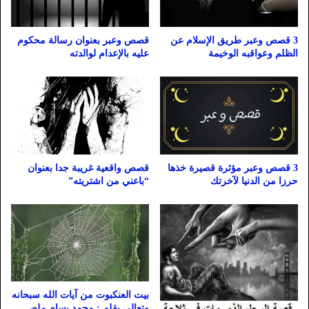
3 قصص وعبر طريق الإسلام عن
قصص وعبر بعنوان رسالة محكوم
الظلم وعواقبه الوخيمة
عليه بالإعدام لوالدته
3 قصص وعبر مؤثرة قصيرة خذها
قصص واقعية غريبة جدا بعنوان
حرزا من الدنيا لآخرتك
“باعني من اشتريته”
بيت العنكبوت من آيات الله سبحانه
وتعالي بقلم : محمد بسام ملص