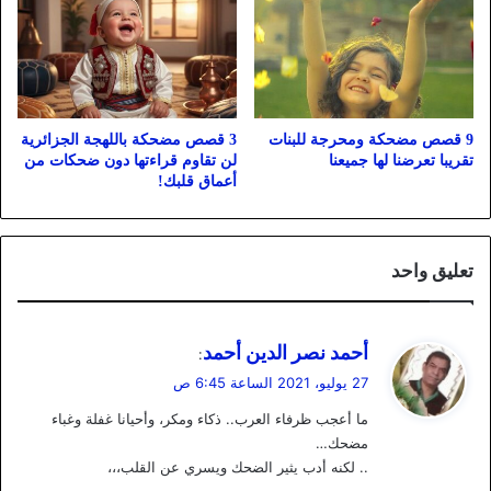
9 قصص مضحكة ومحرجة للبنات
3 قصص مضحكة باللهجة الجزائرية
تقريبا تعرضنا لها جميعنا
لن تقاوم قراءتها دون ضحكات من
أعماق قلبك!
تعليق واحد
ي
أحمد نصر الدين أحمد
:
ق
27 يوليو، 2021 الساعة 6:45 ص
و
ما أعجب ظرفاء العرب.. ذكاء ومكر، وأحيانا غفلة وغباء
ل
مضحك…
.. لكنه أدب يثير الضحك ويسري عن القلب،،،