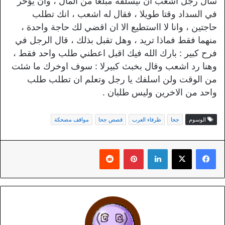
سال رجل اشعب ان ىيسلفه مبلغا من المال ، وان يؤخر
في السداد وقتا طويلا ، فقال له اشعب ، انك تطلب
حاجتين ، وانا لا ااستطيع الا ان اقضي لك حاجة واحدة ،
منهما فقط فماذا تريد ، وهل تقبل بذلك ، قال الرجل في
فرح كبير : بارك الله فيك اقبل اعطني طلب واحد فقط ،
وهنا رد اشعب وقال بخبث كبيرلا : سوف اوخرك ما شئت
من الوقت ولن اسلفك يا رجل وتعلم ان تطلب طلب
واحد من الاخرين وليس طلبان .
الوسوم
جحا
ظرفاء العرب
قصص جحا
مواقف مضحكة
لينكدإن
بينتيريست