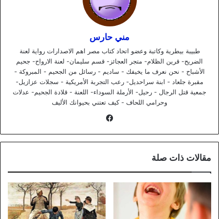
مني حارس
طبيبة بيطرية وكاتبة وعضو اتحاد كتاب مصر اهم الاصدارات رواية لعنة
الضريح- قرين الظلام- متجر العجائز- قسم سليمان- لعنة الارواح- جحيم
الأشباح - نحن نعرف ما يخيفك - ساديم - رسائل من الجحيم - المبروكة -
مقبرة جلعاد - ابنة سراحديل- رعب التجربة الأمريكية - سجلات عزازيل-
جمعية قتل الرجال - رحيل- الأرملة السوداء- اللعنة - قلادة الجحيم- عدلات
وحرامي اللحاف - كيف تعتني بحيوانك الأليف
فيسبوك
مقالات ذات صلة