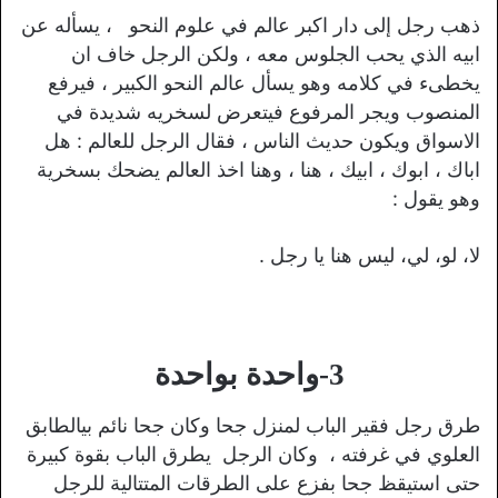
ذهب رجل إلى دار اكبر عالم في علوم النحو ، يسأله عن
ابيه الذي يحب الجلوس معه ، ولكن الرجل خاف ان
يخطىء في كلامه وهو يسأل عالم النحو الكبير ، فيرفع
المنصوب ويجر المرفوع فيتعرض لسخريه شديدة في
الاسواق ويكون حديث الناس ، فقال الرجل للعالم : هل
اباك ، ابوك ، ابيك ، هنا ، وهنا اخذ العالم يضحك بسخرية
وهو يقول :
لا، لو، لي، ليس هنا يا رجل .
3-واحدة بواحدة
طرق رجل فقير الباب لمنزل جحا وكان جحا نائم بيالطابق
العلوي في غرفته ، وكان الرجل يطرق الباب بقوة كبيرة
حتى استيقظ جحا بفزع على الطرقات المتتالية للرجل