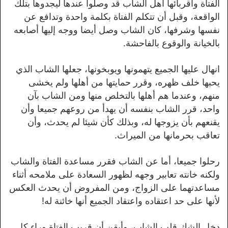
الفتاة وأقربائها أهل الشاب قد وصلوا عندها ليجدوها بتلك
الواقعة، وقبل أن تتكلم الفتاة بكلمة واحدة وتدافع عن
نفسها وشرفها، كان الشاب وصل أيضا ووجه إليها أصابعه
بالخيانة والوقوع بالفاحشة.
انهال عليها الجميع يتهمونها ويوبخونها، جعلها الشاب الذي
يحبها خلف ظهره، وقرر حمايتها من أهلها ولم يخشى
منهم، وعندما هم أهلها بالتخلص منها ومن الشاب بآن
واحد، قرر الشاب بنفسه أن يهدأ من روعهم جميعا وأن
يقنعهم بأن يزوجها له، وبذلك كأن شيئا لم يحدث، وأن
تعاقب بحرمانها من الميراث.
رحلوا جميعا، أما عن الشاب فقرر مساعدة الفتاة والشاب
ولكنه خانته تعابير وجهه لظهور السعادة على ملامحه أثناء
مساعدتهما على الزواج، ومن المفروض أن يحدث العكس
لأنها على حد اعتقاده واعتقاد الجميع أنها خائنة له!
دخل الشك قلب الشاب، وأيقن أن قريب الفتاة وراء كل