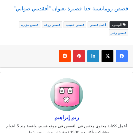
قصص رومانسية جدا قصيرة بعنوان “أفقدتني صوابي”
الوسوم
اجمل قصص
قصص حقيقية
قصص روعة
قصص مؤثرة
قصص وعبر
لينكدإن
بينتيريست
ريم إبراهيم
أعمل ككتابة محتوي مختص في القصص في موقع قصص واقعية منذ 5 اعوام
وشاركت بأكثر من 1500 قصة علي مدار سنين عملي.