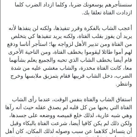
سنستأجرهم يوسعونك ضربا، وكلما ازداد الضرب كلما
ازدادت الفتاة تعلقا بك.
أعجب الشاب بالفكرة وقرر تنفيذها، ولكنه لن ينفذها لأنه
يريد أن يفوز بقلب الفتاة، ولكنه يريد تنفيذها كي يتخلص
من الفتاة ومن تدبير الأهل لزواجه بها؛ استأجر أناسا ودفع
لهم أموا طائلا ليقوموا بخطف الفتاة، ومن الناحية الأخرى
قام أيضا بخطف الشاب الذي تحبه والجميع يعلم بشأنهما
معا، كانت الفتاة مخدرة، والشاب مغشي عليه من شدة
الضرب، دخل الشاب قريبها فقام بتمزيق ملابسها وخرج
وانتظر.
استفاق الشاب والفتاة بنفس الوقت، عندما رأى الشاب
الفتاة التي يحبها من كل قلبه لم يصدق عقله حيث أنه رآها
وهي شبه عارية، لذلك خلع قميصه ووضعه على جسدها،
ولكن ذلك لم يكن كافيا أيضا، شرعت الفتاة بالبكاء وقبل
أن يتساءل كلاهما عن سبب وصوله لذلك المكان، كان أهل