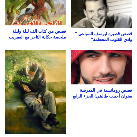
قصص من كتاب الف ليلة وليلة
قصص قصيرة ليوسف السباعي ”
ملخصة حكاية التاجر مع العفريت
وادي القلوب المحطمة”
قصص رومانسية في المدرسة
بعنوان أحببت طالبتي! الجزء الرابع