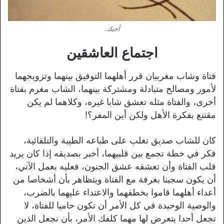
أحبك.
اجتماع العاشقين
فتاة وشاب مغربيان قرر أهلهما التوفيق بينهما وتزويجهما
لأمور ومصالح متبادلة ومشتركة بينهما، الشاب مغرم بفتاة
أخرى، والفتاة مثله تعشق شابا غيره، وكلاهما لم يكن
مقتنع بفكرة الأهل ولكن أين المفر؟!
كان للشاب صديق تغلب على طباعه الطيبة والتلقائية،
فكر في خطة تجمع بين قلبيهما، أخبر بصديقه إذا كان يريد
قلب الفتاة وأن تعشقه عشق الجنون، فعليه بعمل الآتي،
أن يكون سجينا بغرفة مع الفتاة ويتظاهر بأن أشخاصا من
أعداء أهلهما قاموا بخطفهما والاعتداء عليهما بالضرب،
والوصية الوحيدة في كل الأمر أن تكون حاميا للفتاة، لا
تجعل أحدا يتعرض لها مهما كلفك الأمر، بأن نجعل الذين