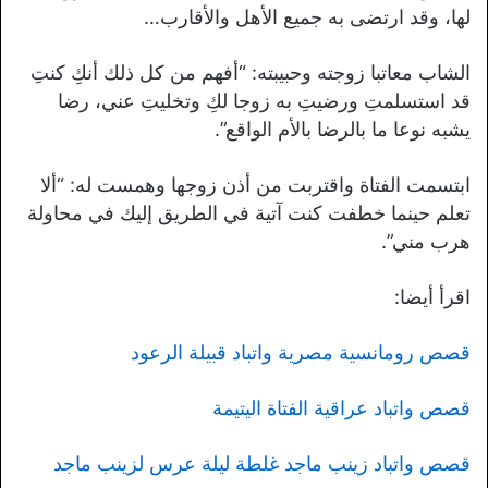
لها، وقد ارتضى به جميع الأهل والأقارب…
الشاب معاتبا زوجته وحبيبته: “أفهم من كل ذلك أنكِ كنتِ
قد استسلمتِ ورضيتِ به زوجا لكِ وتخليتِ عني، رضا
يشبه نوعا ما بالرضا بالأم الواقع”.
ابتسمت الفتاة واقتربت من أذن زوجها وهمست له: “ألا
تعلم حينما خطفت كنت آتية في الطريق إليك في محاولة
هرب مني”.
اقرأ أيضا:
قصص رومانسية مصرية واتباد قبيلة الرعود
قصص واتباد عراقية الفتاة اليتيمة
قصص واتباد زينب ماجد غلطة ليلة عرس لزينب ماجد