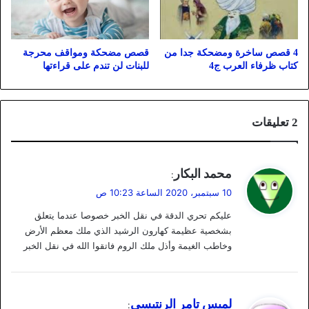
4 قصص ساخرة ومضحكة جدا من
قصص مضحكة ومواقف محرجة
كتاب ظرفاء العرب ج4
للبنات لن تندم على قراءتها
‫2 تعليقات
ي
محمد البكار
:
ق
10 سبتمبر، 2020 الساعة 10:23 ص
و
عليكم تحري الدقة في نقل الخبر خصوصا عندما يتعلق
ل
بشخصية عظيمة كهارون الرشيد الذي ملك معظم الأرض
وخاطب الغيمة وأذل ملك الروم فاتقوا الله في نقل الخبر
ي
لميس تامر الرنتيسي
: