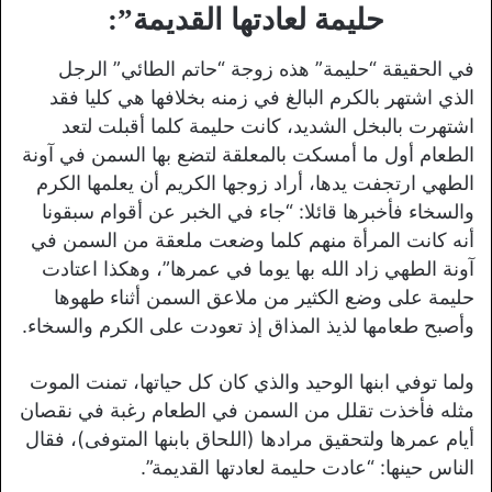
حليمة لعادتها القديمة”:
في الحقيقة “حليمة” هذه زوجة “حاتم الطائي” الرجل
الذي اشتهر بالكرم البالغ في زمنه بخلافها هي كليا فقد
اشتهرت بالبخل الشديد، كانت حليمة كلما أقبلت لتعد
الطعام أول ما أمسكت بالمعلقة لتضع بها السمن في آونة
الطهي ارتجفت يدها، أراد زوجها الكريم أن يعلمها الكرم
والسخاء فأخبرها قائلا: “جاء في الخبر عن أقوام سبقونا
أنه كانت المرأة منهم كلما وضعت ملعقة من السمن في
آونة الطهي زاد الله بها يوما في عمرها”، وهكذا اعتادت
حليمة على وضع الكثير من ملاعق السمن أثناء طهوها
وأصبح طعامها لذيذ المذاق إذ تعودت على الكرم والسخاء.
ولما توفي ابنها الوحيد والذي كان كل حياتها، تمنت الموت
مثله فأخذت تقلل من السمن في الطعام رغبة في نقصان
أيام عمرها ولتحقيق مرادها (اللحاق بابنها المتوفى)، فقال
الناس حينها: “عادت حليمة لعادتها القديمة”.