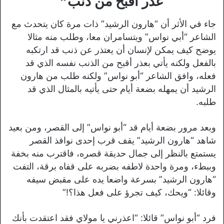
عذر أقبح من ذنب”
جاء في الأثر أن “هارون الرشيد” ذات مرة كان يتحدث مع
الشاعر “أبي نواس” ويتسامران معا، وطلب منه مثالا
يوضح كيف يمكن لإنسان أن يعتذر عن ذنب قد ارتكبه
بالفعل ولكنه يأتي بعذر أقبح من الذنب نفسه الذي قد
فعله، وافق الشاعر “أبو نواس” ولكنه طلب من هارون
الرشيد أن يمهله بضعة أيام حتى يأتيه بالمثال الذي قد
طلبه.
وبعد مرور بضعة أيام قد “أبو نواس” إلى القصر، ومن بعيد
شاهد “هارون الرشيد” يقف قرب إحدى نوافذ القصر
يستمتع بالنظر إلى جمال حديقة قصره، فاقترب منه بخفة
وببطء، ومرة واحدة لاطفه بضربه على قفاه برقة، التفت
“هارون الرشيد” بسرعة واضعا يده على مقبض سيفه
وقائلا: “ويحك، كيف تجرؤ على فعل هذا؟!”
فرد “أبو نواس” قائلا: “اعذرني يا مولاي فقد اعتقدت بأنك