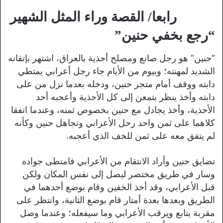
رابعا/ القصة وراء المثل الشهير
“رجع بخفي حنين”
“حنين” هو رجل صانع ومصلح أحذية بالعراق، اشتهر بإتقانه
الشديد لمهنته؛ وبيوم من الأيام جاء رجل أعرابي يمتطي
دابته ووقف أمام متجر حنين، ودخله بعدما نزل من على
دابته وأخذ ينظر بتمعن إلى كل الأحذية وأعجبه أحد
الأحذية، وأخذ يجادل مع حنين بخصوص ثمنه، وعندما اتفقا
كلاهما على ثمن واحد رحل الأعرابي وتجاهل حنين وكأنه
لم يتفق معه على ثمن للخف الذي أعجبه.
تضايق حنين وأراد الانتقام من الأعرابي فامتطى جواده
وسار في طريق مختصر ليصل إلى نفس المكان ولكن
قبل الأعرابي، وقد أخذ الخفين وقام بوضع أحدهما في
الطريق وبعدها بعدة أمتار قام بوضع الثانية، وانتظر على
مقربة يتابع ويرقب الأعرابي وما سيفعله؛ وعندما وصل