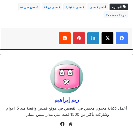
الوسوم
اجمل قصص
قصص حقيقية
قصص روعة
قصص طريفة
مواقف مضحكة
لينكدإن
بينتيريست
ريم إبراهيم
أعمل ككتابة محتوي مختص في القصص في موقع قصص واقعية منذ 5 اعوام
وشاركت بأكثر من 1500 قصة علي مدار سنين عملي.
موقع
فيسبوك
الويب