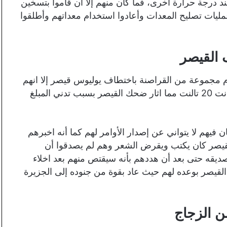
ند درجة حرارة أخرى، فما كان منهم إلا أن قاموا بتسخين
يات تصليح المعدات وأعادوا استخدام معداتهم وأطلقوا
القيصر
ام 75 قبل الميلاد حيث قام مجموعة من القراصنة باختطاف يوليوس قيصر إلا انهم
لم يعرفوا حقيقة شخصيته، وبدءوا في طلب فدية وقد كانت 20 تالنت مما اثار ضحك القيصر بسبب تدني المبلغ
صر رهين هؤلاء القراصنة لمدة 38 يومًا كان فيهم لا يتواني عن إصدار الأوامر لهم كما أنه اخبرهم
لقيصر كان يكتب ويقرض الشعر وهم لم يصدقوا أن
ديقه حتى بعد أن هددهم بأنه سيقتص منهم بعد اخلاء
القيصر بوعده لهم حيث عاد بقوة من جنوده إلى الجزيرة
 الزجاج