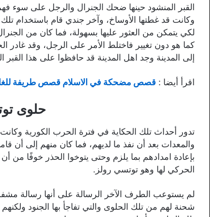
القبر المنشود حينها ضحك الجنرال والرجل على سوء فه
وكانت قد غطتها الأوساخ، وآخر جندي قام باستخدام تلك 
لكي يتمكن من العثور عليها بسهولة، فما كان من الجنرال
إلى المدينة وجد اهل المدينة قد حافظوا على هذا القبر ا
اقرأ أيضا :
قصص مضحكة في الاسلام قصص طريفة للغاي
حلوى توت
والمعدات بعد أن نفذ ما لديهم، فما كان منهم إلى أن قامو
بإعادة امدادهم بما يلزم وحتى يتوخوا الحذر خوفًا من أن 
الحركي لها وهو توتسي رولز.
لم يستوعب الطرف الآخر الرسالة على أنها رسالة مشفرة
شحنة لهم من تلك الحلوى والتي تفاجأ بها الجنود ولكنهم ق