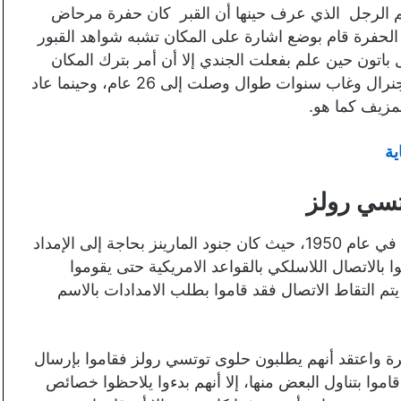
م الرجل الذي عرف حينها أن القبر كان حفرة مرحاض
الحفرة قام بوضع اشارة على المكان تشبه شواهد القبور
 باتون حين علم بفعلت الجندي إلا أن أمر بترك المكان
كما هو دون تغيير فاختلط الأمر على الرجل، وقد غادر الجنرال وغاب سنوات طوال وصلت إلى 26 عام، وحينما عاد
لمزيف كما هو.
ة
سي رولز
تدور أحداث تلك الحكاية في فترة الحرب الكورية وكانت في عام 1950، حيث كان جنود المارينز بحاجة إلى الإمداد
ا بالاتصال اللاسلكي بالقواعد الامريكية حتى يقوموا
يتم التقاط الاتصال فقد قاموا بطلب الامدادات بالاسم
 واعتقد أنهم يطلبون حلوى توتسي رولز فقاموا بإرسال
اموا بتناول البعض منها، إلا أنهم بدءوا يلاحظوا خصائص