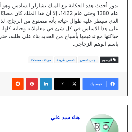
تدور أحدث هذه الحكاية مع الملك تشارلز السادس وهو أ
عام 1380 وحتى عام 1422، إلا أن هذا 
الذي سيطر عليه طوال حياته بأنه مصنوع من الزجاج، لذ
على هذا الاساس في كل شئ في معاملاته وحياته كلها، و
حياكتها مع تدعيمها بأسياخ من الحديد بناء على طلبه، حت
باسم الوهم الزجاجي.
الوسوم
اجمل قصص
قصص طريفة
مواقف مضحكة
لينكدإن
بينتيريست
فيسبوك
X
هناء سيد علي