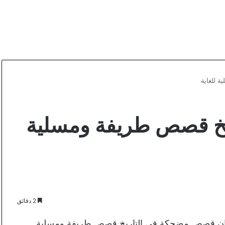
 للغاية
خ قصص طريفة ومسلية
2 دقائق
نوان قصص مضحكة في التاريخ قصص طريفة ومسلية