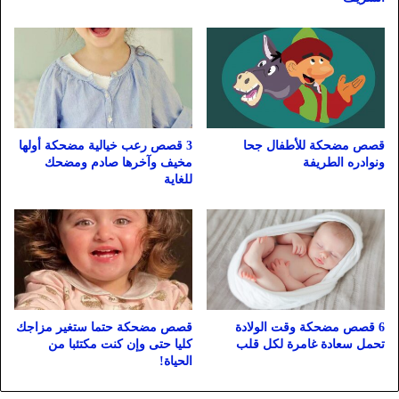
قصص مضحكة للأطفال جحا
3 قصص رعب خيالية مضحكة أولها
ونوادره الطريفة
مخيف وآخرها صادم ومضحك
للغاية
6 قصص مضحكة وقت الولادة
قصص مضحكة حتما ستغير مزاجك
تحمل سعادة غامرة لكل قلب
كليا حتى وإن كنت مكتئبا من
الحياة!