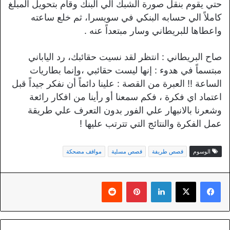
حتي يقوم بنقل صورة الشبك الي البنك وقام بتحويل المبلغ
كاملاً الي حسابه البنكي في سويسرا، ثم خلع ساعته
واعطاها للبريطاني وسار مبتعداً عنه .
صاح البريطاني : انتظر لقد نسيت حقائبك، رد الياباني
مبتسماً في هدوء : إنها ليست حقائبي ،وإنما بطاريات
الساعة !! العبرة من القصة : علينا دائماً أن نفكر جيداً قبل
اعتماد اي فكرة ، فكم سمعنا أو رأينا من افكار رائعة
وشعرنا بالانبهار علي الفور بدون التعرف علي طريقة
عمل الفكرة والنتائج التي تترتب عليها !
الوسوم
قصص طريفة
قصص مسلية
مواقف مضحكة
لينكدإن
بينتيريست