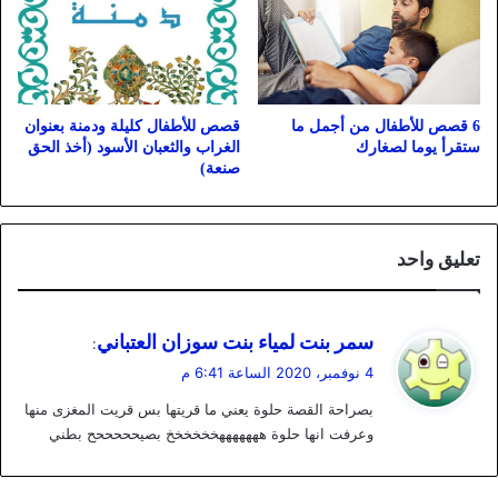
6 قصص للأطفال من أجمل ما
قصص للأطفال كليلة ودمنة بعنوان
ستقرأ يوما لصغارك
الغراب والثعبان الأسود (أخذ الحق
صنعة)
تعليق واحد
ي
سمر بنت لمياء بنت سوزان العتباني
:
ق
4 نوفمبر، 2020 الساعة 6:41 م
و
بصراحة القصة حلوة يعني ما قريتها بس قريت المغزى منها
ل
وعرفت انها حلوة هههههههخخخخخخ بصيحححححح بطني