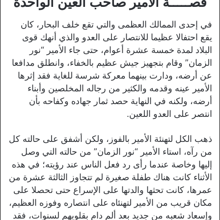
قصـــــة الأمير صاحب العين الواحدة
في إحدى الممالك العظمى والتي تقع خلف البحار، كان
يقع احتفالا عظيما للانتصار على العدو والذي أنهك قوى
البلاد لمدة خمسة عشرة أعوام، حتى جاء الأمير “نور
الزمان” وقام بتجهيز جيش عظيم بالخفاء، وانطلق مدافعا
عن أرضه، ودارت بينهما معركة شرسة للغاية فقد إثرها
الأمير عينه وقدمه والكثير من رجاله المخلصين وأبناء
أرضه، ولكنه في النهاية حصد ثمار جهاده وكفاحه بأن
انتصر على العدو اللعين.
ذهب الكل لتهنئة الأمير بالفوز، ولكن أشفق على حالته كل
من رآه، استاء الأمير “نور الزمان” من حالته التي وصل
إليها وخاصة عندما رأى رد فعل الناس عند رؤيته؛ في هذه
الأثناء كانت هناك طفلة صغيرة لم تتجاوز الثالثة عشرة من
عمرها، كانت تحثها والدتها على الإسراع حتى تحصلا على
مكان قريب من الأمير لتهنئاه على انتصاره وفوزه العظيم،
وإسعاد شعبه من جديد بعد ألم دام بقلوبهم لسنوات، فقد