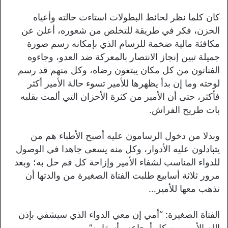
كان كلما نظر لحائط البطولات استاءت حالته وأعياه
الحزن، فكر في طريقة للتخلص من شعوره، أعلن عن
مكافئة مالية ضخمة للرسام الذي بإمكانه رسم صورة
جميلة تبين إنجاز الانتصار بالمعركة ضد العدو، وجاءوه
الفنانون من كل مكان يبتغون رضاه، وكل منهم قد رسم
لوحته وما إن بدأ يظهرها للأمير تسوء حالة الأمير أكثر
فأكثر، حتى أن الأمير من كثرة الأحزان التي ألمت بقلبه
بات طريح الفراش.
وبدلا من دخول الرسامون عليه أصبح الأطباء هم من
يتبادلون عليه الأدوار، وكل منه يسعى جاهدا في الوصول
للدواء المناسب لشفاء الأمير وإزاحة كل فم حل به؛ وبعد
مرور ثلاثة أسابيع طلبت الفتاة الصغيرة من والدتها أن
تذهب معها للأمير…
الفتاة الصغيرة: “أمي إن معي الدواء الذي سيشفي بإذن
الله الأمير من كل أوجاعه وأسقامه”.