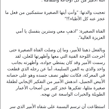
تعجبت والدتها: “وأنتِ أيتها الصغيرة ستتمكنين من فعل ما
عجز عنه كل الأطباء؟!”
الفتاة الصغيرة: “اذهبِ معي وسترين بنفسكِ يا أمي
العزيزة الغالية”.
وبالفعل ذهبتا للأمير، وما إن وصلت الفتاة الصغيرة حتى
أخرجت اللوحة الفنية التي معها وأظهرتها للعلن، لقد
رسمت الأمير وقد كان يمتطي جواده، وأظهرته بجانب
واحد والذي به العين السليمة، أما عن رجله الذي قطعت
في المعركة، فكانت تظهر نصف جسده وهو على حصانه
الأبيض الجميل، اندهش الأمير من التفكير الإيجابي لطفلة
صغيرة مثلها، تفكيرها عجز كثير من أصحاب الأعمار
الطويلة والخبرات الواسعة عن نهجه.
استطاعت أن ترسم البسمة على شفاه الأمير الذي سر