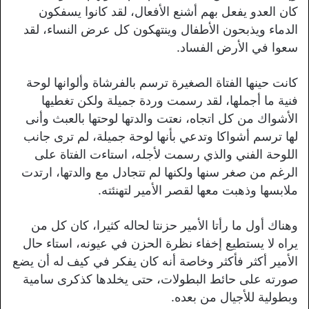
كان العدو يفعل بهم أشنع الأفعال، لقد كانوا يسفكون
الدماء ويذبحون الأطفال وينتهكون كل عرض النساء، لقد
سعوا في الأرض الفساد.
كانت حينها الفتاة الصغيرة ترسم بالفرشاة وألوانها لوحة
فنية ما أجملها، لقد رسمت وردة جميلة ولكن تغطيها
الأشواك من كل اتجاه، نعتت والدتها لوحتها بالعبث وأنى
لها ترسم أشواكا وتدعي بأنها لوحة جميلة، لم ترى جانب
اللوحة الفني والذي رسمت لأجله، استاءت الفتاة على
الرغم من صغر سنها ولكنها لم تتجادل مع والدتها، ارتدت
ملابسها وذهبت معها لقصر الأمير لتهنئته.
وهناك أول ما رأتا الأمير حزنتا لحاله كثيرا، كان كل من
يراه لا يستطيع إخفاء نظرة الحزن في عيونه، استاء حال
الأمير أكثر فأكثر وخاصة أنه كان يفكر في كيف له أن يضع
صورته على حائط البطولات، حتى يخلدها كذكرى سامية
وبطولية للأجيال من بعده.