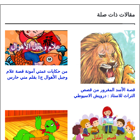
مقالات ذات صلة
من حكايات عمتي آمونة قصة علام
وجبل الأهوال ج1 بقلم مني حارس
قصة الأسد المغرور من قصص
التراث للاستاذ : درويش الاسيوطي