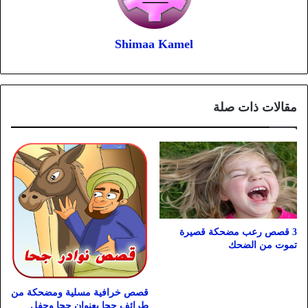
Shimaa Kamel
مقالات ذات صلة
3 قصص رعب مضحكة قصيرة
تموت من الضحك
قصص خرافية مسلية ومضحكة من
طرائف جحا بعنوان جحا وحفل