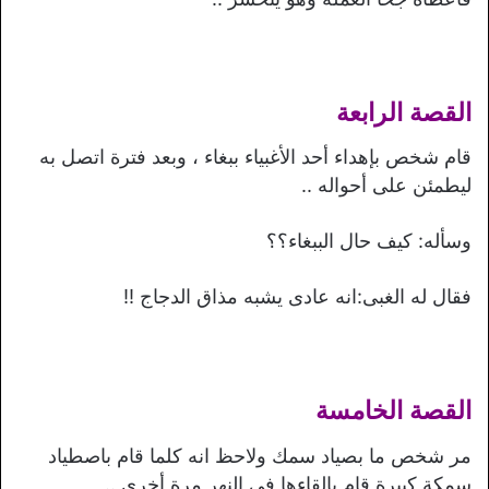
القصة الرابعة
قام شخص بإهداء أحد الأغبياء ببغاء ، وبعد فترة اتصل به
ليطمئن على أحواله ..
وسأله: كيف حال الببغاء؟؟
فقال له الغبى:انه عادى يشبه مذاق الدجاج !!
القصة الخامسة
مر شخص ما بصياد سمك ولاحظ انه كلما قام باصطياد
سمكة كبيرة قام بإلقاءها فى النهر مرة أخرى ..