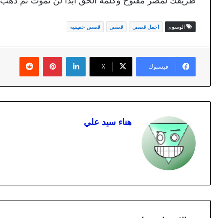
طريقك لمصر مفتوح وكلمة الحق أبدا لن تموت ثم ذهب 
الوسوم
اجمل قصص
قصص
قصص حقيقية
لينكدإن
بينتيريست
فيسبوك
X
هناء سيد علي