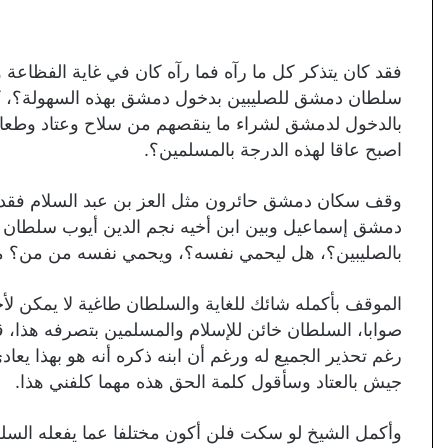
فقد كان يتذكر كل ما رآه فما رآه كان في غاية الفظاع
سلطان دمشق للصليبين بدخول دمشق بهذه السهولة؟، 
بالدخول لدمشق لشراء ما ينقصهم من سلاح وعتاد وطع
اصبح عاقا لهذه الدرجة بالمسلمين؟.
وقف سكان دمشق حائرون مثل العز بن عبد السلام فقد و
دمشق إسماعيل وبين ابن أخيه نجم الدين أيوب سلطان 
بالصليبين؟، هل ليحمي نفسه؟، ويحمي نفسه من من؟ من
الموقف بأكمله شائك للغاية والسلطان طاغية لا يمكن لأ
صوابا، السلطان خائن للإسلام والمسلمين بتصرفه هذا، 
رغم تحذير الجميع له ورغم أن ابنه ذكره أنه هو بهذا يعا
جيش بالعتاد وسأقول كلمة الحق هذه مهما كلفني هذا.
وأكمل الشيخ لو سكت فلن أكون مختلفا عما يفعله السلط