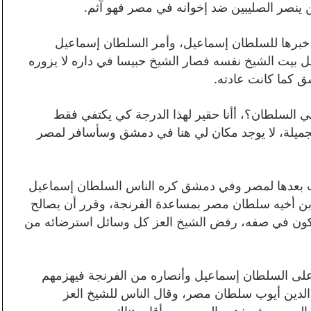
 ينصر الصليبين ضد إخوانه في مصر فهو آثم.
خبرها للسلطان إسماعيل، وأمر السلطان إسماعيل
 بيت الشيخ نفسه فصار الشيخ حبيسا في داره لا يزوره
 كما كانت عادته.
ني السلطان؟، أأنا حقير لهذا الدرجة كي يكتفي فقط
ميلة، لا يوجد مكان لي هنا في دمشق وسأسافر لمصر
ب بعدها لمصر وفي دمشق كره الناس السلطان إسماعيل
ابن أخيه سلطان مصر بمساعدة الفرنجة، وقرر أن يصالح
ليكون في صفه، رفض الشيخ العز كل وسائل استرضائه من
ى السلطان إسماعيل وأنصاره من الفرنجة فيهزمهم
الدين أيوب سلطان مصر، وقال الناس للشيخ العز