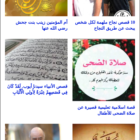
أم المؤمنين زينب بنت جحش
10 قصص نجاح ملهمة لكل شخص
رضي الله عنها
يبحث عن طريق النجاح
قصص الأنبياء سيدنا أيوب, لَقَدْ كَانَ
فِي قَصَصِهِمْ عِبْرَةٌ لِأُولِي الْأَلْبَابِ
قصة اسلامية تعليمية قصيرة عن
صلاة الضحى للأطفال