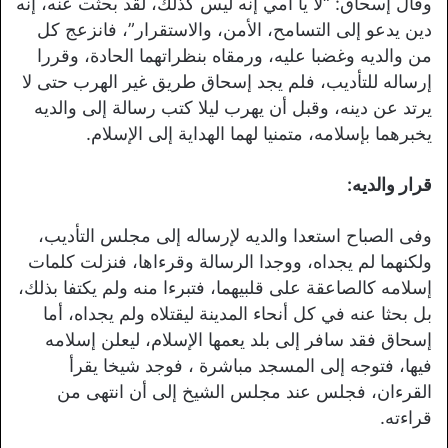
وقال إسحاق: “لا يا أمي إنه ليس كذلك، لقد بحثت عنه، إنه
دين يدعو إلى التسامح، الأمن، والاستقرار”، فانزعج كل
من والديه وغضبا عليه، ورمقاه بنظراتهما الحادة، وقررا
إرساله للتأديب، فلم يجد إسحاق طريق غير الهرب حتى لا
يرتد عن دينه، وقبل أن يهرب ليلا كتب رسالة إلى والديه
يخبرهما بإسلامه، متمنيا لهما الهداية إلى الإسلام.
قرار والديه:
وفى الصباح استعدا والديه لإرساله إلى مجلس التأديب،
ولكنهما لم يجداه، ووجدا الرسالة وقرءاها، فنزلت كلمات
إسلامه كالصاعقة على قلبيهما، فتبرءا منه ولم يكتفا بذلك،
بل بحثا عنه في كل أنحاء المدينة ليقتلاه ولم يجداه، أما
إسحاق فقد سافر إلى بلد يعمها الإسلام، ليعلن إسلامه
فيها، فتوجه إلى المسجد مباشرة ، فوجد شيخا يقرأ
القرءان، فجلس عند مجلس الشيخ إلى أن انتهى من
قراءته.