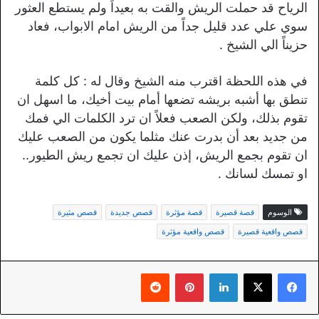
الرياح قد حملت الريش والقت به بعيداً ولم يستطع العثور
سوي علي عدد قليل جداً من الريش امام الابواب، فعاد
حزيناً الي الشيخ .
في هذه اللحظة اقترب منه الشيخ وقال له : كل كلمة
تنطق بها أشبه بريشه تضعها أمام بيت أخيك، ما اسهل ان
تقوم بذلك، ولكن الصعب فعلاً ان ترد الكلمات الي فمك
من جديد بعد أن بدرت عنك مثلما يكون من الصعب عليك
ان تقوم بجمع الريش، إذن عليك ان تجمع ريش الطيور..
او تمسك لسانك .
الوسوم
قصة قصيرة
قصة مؤثرة
قصص جديدة
قصص مثيرة
قصص واقعية قصيرة
قصص واقعية مؤثرة
لينكدإن
بينتيريست