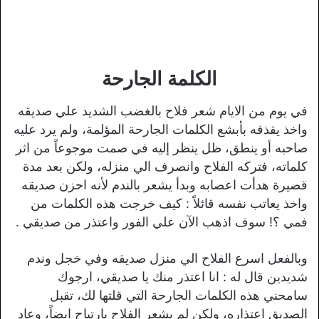
الكلمة الجارحة
في يوم من الايام شعر فلاح بالغضب الشديد علي صديقه
واخذ يقذفه بأبشع الكلمات الجارحة المؤلمة، ولم يرد عليه
صاحبه أو ينطق، ظل ينظر إليه في صمت موجوعاً من اثر
كلماته، فتركه الفلاح وانصرف الي منزله، ولكن بعد مدة
قصيرة هدأت اعصابه وبدأ يشعر بالندم لأنه احزن صديقه
واخذ يعاتب نفسه قائلاً : كيف خرجت هذه الكلمات من
فمي ؟! سوف اذهب الآن علي الفور واعتذر من صديقي .
وبالفعل اسرع الفلاح الي منزل صديقه وفي خجل وندم
شديدين قال له : انا اعتذر منك يا صديقي، ارجوك
سامحني هذه الكلمات الجارحة التي قلتها لك، تقبل
الصديق اعتذاره، ولكن لم يشعر الفلاح بارتياح ايضاً، وعاد