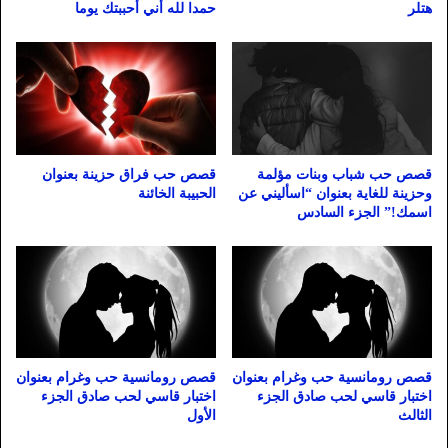
هتلر
حمدا لله أني أحببتك يوما
قصص حب شباب وبنات مؤلمة
قصص حب فراق حزينة بعنوان
وحزينة للغاية بعنوان “اسأليني عن
الحبيبة الخائنة
اسمك!” الجزء السادس
قصص رومانسية حب وغرام بعنوان
قصص رومانسية حب وغرام بعنوان
اختبار قاسي لحب صادق الجزء
اختبار قاسي لحب صادق الجزء
الثالث
الأول