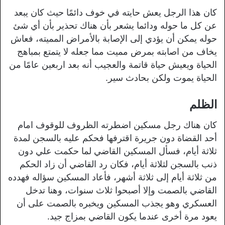
كان هذا الرجل يعش حايته في خوف دائمًا حيث كان يبعد
عن كل ما حوله ودائما يشعر بأن هناك تحذير بأن أي شئ
حوله يمكن أن يؤدي إلى الإصابة بالأمراض المميته، فعاش
يخاف من اصابته بمرض مميت مما جعله لا يتمتع بمباهج
الحياة ويعيش حياة قاتمة والعجيب أنه بعد اربعين عامًا من
الحياة يموت ولكن بحادث سير.
الظلم
كان هناك رجل مسكين اضطرته الظروف للوقوف امام
أحد القضاة دون جريرة اقترفها فحكم عليه بالسجن لمدة
ثلاثة أيام، فسأل المسكين القاضي لما حكمت علي دون
ذنب بالسجن لثلاثة أيام، فكان رد القاضي أن زاد الحكم
من ثلاثة أيام إلى ثلاثة أشهر، فأعاد المسكين سؤاله فهدده
القاضي بالصمت وإلا أصبحوا ثلاث سنوات، وهنا تدخل
العسكري وهو يجذب المسكين ويخبره بالصمت على أن
يعود مرة أخرى عندما يكون القاضي بمزاج جيد.