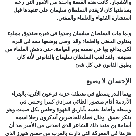
والأشجار، كانت هذه القصة واحدة من الأمور التي رعم
بساطتها كان لا يقدم السلطان سليمان علي تنفيذها قبل
استشارة الفقهاء والعلماء والمفتي.
ولما مات السلطان سليمان وجدوا في قبره صندوق مملوء
بفتاوي المفتي والعلماء وقد وصى بوضعها معه في قبره
لكي يدافع بها عن نفسه يوم القيامة، حتي دهش العلماء من
صنيعه، ولقد لقب السلطان سليمان بالقانوني لأنه كان
يطبق القانون في كل شئ
الإحسان لا يضيع
بينما البدر يسطع في منطقة خزنة فرعون الأثرية بالبتراء
الأردنية أقام منصور الطائي سرادق كبيرا وجلس في
وسطه وأحاط نفسه بأباريق القهوة وجلس بكل صمت وهو
يفكر بعمق، وقال فجأة للحاضرين أتذكرون رجلا اسمه
أسامة بن منقذ ذلك الشاعر الذي انقذني من الأسر بعد أن
هزمنا في المعركة التي دارت بالقرب من حصن شيرز الذي