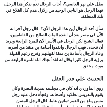
يطل علي نهر العاصي؟، أجاب الرجال نعم نذكر هذا الرجل،
فهذا الرجل هو الناجي الوحيد من زلازل هدم كل القلاع في
تلك المنطقة.
سأل أحد الرجال أين هذا الرجل الآن؟، قال رجل آخر انه
الآن في مصر بعد أن انقذه الملك الصالح من الفاطميين،
فقال الشيخ لكن الرجل في الأسر الآن للمرة الرابعة ويريد
أن ننجده، فهب الرجال وانقذوا أسامة بن منقذ من أسره،
وعاد الرجال بأسامة بن منقذ لقبيلتهم وفرح زعيم القبيلة
برؤية الرجل كثيرا وقال له لقد أنجاك الله للمرة الرابعة من
موت محقق.
الحديث علي قدر العقل
روي الماوردي انه كان في مجلسه بمدينة البصرة وكان
يقوم بالتدريس لطلابه وأصحابه، وفجأة دخل عليه رجل
مسن يبلغ من العمر ثمانين عاما، قال الرجل المسن
اخترتك لكي تبت لي في أمر ما، فقال الماوردي اطلب