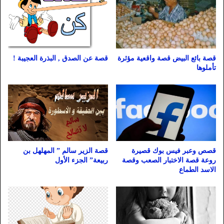
قصة عن الصدق , البذرة العجيبة !
قصة بائع البيض قصة واقعية مؤثرة
تأملوها
قصة الزير سالم ” المهلهل بن
قصص وعبر فيس بوك قصيرة
ربيعة” الجزء الأول
روعة قصة الاختبار الصعب وقصة
الاسد الطماع