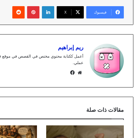
لينكدإن
بينتيريست
فيسبوك
X
ريم إبراهيم
عملي.
موقع
فيسبوك
الويب
مقالات ذات صلة