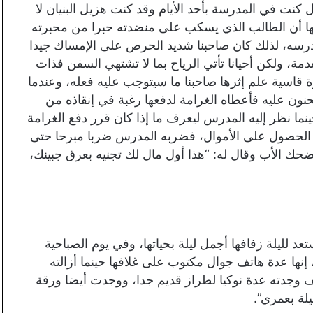
نت في المدرسة بأحد الأيام وقد كنت هزيل البنيان لا
ها أن الطالب الذي يسكب على منضدته حبرا من محبرته
مدرسه، لذلك كان صاحبنا شديد الحرص على الإمساك جيدا
مة، ولكن أحيانا تأتي الرياح بما لا تشتهي السفن فذات
قاسية علم إثرها صاحبنا ما سيتوجب عليه فعله، وعندما
ون عليه فأعطاه الغرامة لدفعها رغبة في إنقاذه من
ما نظر إليه المدرس ليعرف ما إذا كان قرر دفع الغرامة
الحصول على الأموال، فضربه المدرس ضربا مبرحا حتى
ضحك الأب وقال له: “هذا أول مال لك تجنيه بعرق جبينك،
د لليلة زفافها أجمل ليلة بحياتها، وفي يوم الصباحية
إنها عدة هاتف جوال مكتوب على غلافها حينما أزالته
عندما أخرجت الهاتف وجدته عدة نوكيا لطراز قديم جدا، ووجدت أيضا ورقة
لة بعمري”.