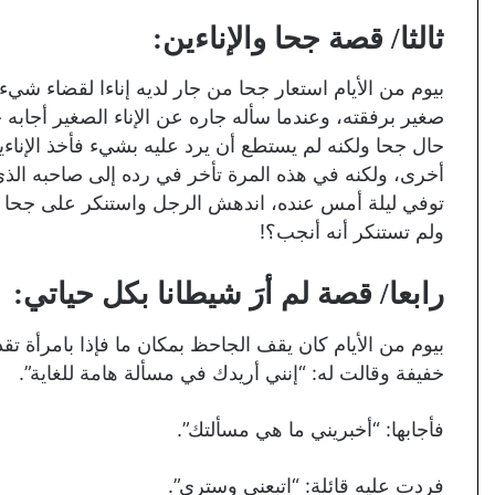
ثالثا/ قصة جحا والإناءين:
بيوم من الأيام استعار جحا من جار لديه إناءا لقضاء شيء م
صغير برفقته، وعندما سأله جاره عن الإناء الصغير أجابه ج
حال جحا ولكنه لم يستطع أن يرد عليه بشيء فأخذ الإناءي
أخرى، ولكنه في هذه المرة تأخر في رده إلى صاحبه الذي س
توفي ليلة أمس عنده، اندهش الرجل واستنكر على جحا ق
ولم تستنكر أنه أنجب؟!
رابعا/ قصة لم أرَ شيطانا بكل حياتي:
بيوم من الأيام كان يقف الجاحظ بمكان ما فإذا بامرأة تق
خفيفة وقالت له: “إنني أريدك في مسألة هامة للغاية”.
فأجابها: “أخبريني ما هي مسألتك”.
فردت عليه قائلة: “اتبعني وسترى”.