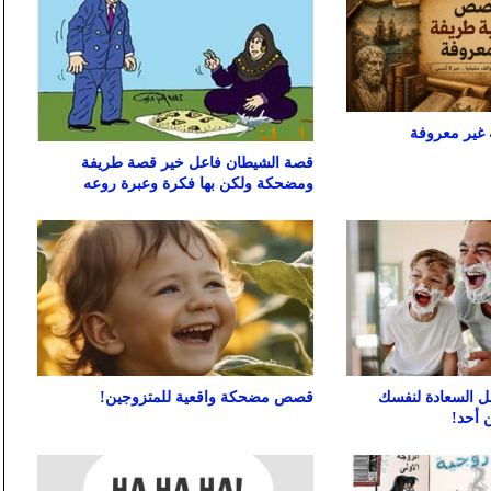
غير معروفة
قصة الشيطان فاعل خير قصة طريفة
ومضحكة ولكن بها فكرة وعبرة روعه
 السعادة لنفسك
قصص مضحكة واقعية للمتزوجين!
 أحد!