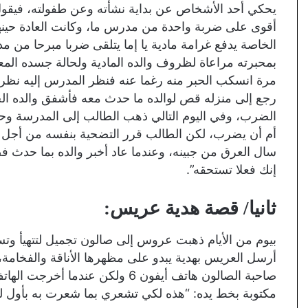
يحكي أحد الأشخاص عن بداية نشأته وعن طفولته، فيقول ك
أقوى على ضربة واحدة من مدرس ما، وكانت العادة حين
الخاصة يدفع غرامة مادية يا إما يتلقى ضربا مبرحا من 
بمحبرته مراعاة لظروف والده المادية ولحالة جسده المعد
مرة انسكب الحبر منه رغما عنه فنظر المدرس إليه نظرة 
رجع إلى منزله قص لوالده ما حدث معه فأشفق والده الحن
الضرب، وفي اليوم التالي ذهب الطالب إلى المدرسة وحين
أم أن يضرب، لكن الطالب قرر التضحية بنفسه من أجل 
سال العرق من جبينه، وعندما عاد أخبر والده بما حدث ف
إنك فعلا تستحقه”.
ثانيا/ قصة هدية عريس:
بيوم من الأيام ذهبت عروس إلى صالون تجميل لتتهيأ وتستع
أرسل العريس بهدية يبدو على مظهرها الأناقة والفخامة، 
صاحبة الصالون هاتف أيفون 6 ولكن 
مكتوبة بخط يده: “هذه لكي تشعري بما شعرت به بأول لي