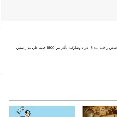
أعمل ككتابة محتوي مختص في القصص في موقع قصص واقعية منذ 5 اعوام وشاركت بأكثر من 1500 قصة علي مدار سنين