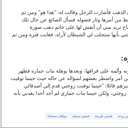
الذهب فأشارت للرجل وقالت له: “هذا هو” ومن ثم
 من أمرها وثار فضوله فسأل الصائغ عن حال تلك
باح تريد مني أن أنقش لها على خاتم ذهب صورة
تني بأنها ستجلب لي الشيطان لأراه، فغابت فترة ومن ثم
:
نه وألمه على فراقها، وبعدها بوهلة مات حماره فظهر
ن أمر واضطر بعضهم لسؤاله عن حاله حيث حينما توفيت
هم قائلا: “حينما توفيت زوجتي قدم إلي أصدقائي
جتي، ولكن حينما مات حماري لم أجد أحدا يعدني بأنه
 روعة
قصص طريفة
قصص مسلية
مواقف مضحكة