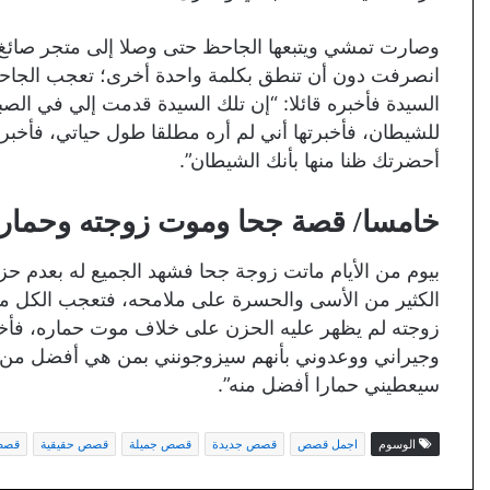
وصارت تمشي ويتبعها الجاحظ حتى وصلا إلى متجر صائغ 
انصرفت دون أن تنطق بكلمة واحدة أخرى؛ تعجب الجاحظ
السيدة فأخبره قائلا: “إن تلك السيدة قدمت إلي في الص
للشيطان، فأخبرتها أني لم أره مطلقا طول حياتي، فأخبر
أحضرتك ظنا منها بأنك الشيطان”.
خامسا/ قصة جحا وموت زوجته وحماره
بيوم من الأيام ماتت زوجة جحا فشهد الجميع له بعدم حز
الكثير من الأسى والحسرة على ملامحه، فتعجب الكل م
زوجته لم يظهر عليه الحزن على خلاف موت حماره، فأخبر
وجيراني ووعدوني بأنهم سيزوجونني بمن هي أفضل من زو
سيعطيني حمارا أفضل منه”.
الوسوم
اجمل قصص
قصص جديدة
قصص جميلة
قصص حقيقية
قصص