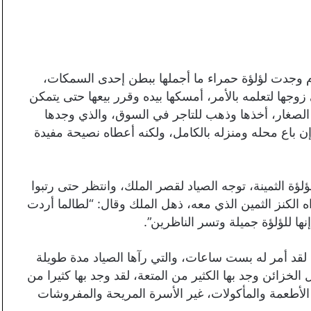
 وجدت لؤلؤة حمراء ما أجملها ببطن إحدى السمكات،
جها لتعلمه بالأمر، أمسكها بيده وقرر بيعها حتى يتمكن
الصغار، أخذها وذهب للتاجر في السوق، والذي وجدها
ن باع محله ومنزله بالكامل، ولكنه أعطاه نصيحة مفيدة
لؤة الثمينة، توجه الصياد لقصر الملك، وانتظر حتى رتبوا
الكنز الثمين الذي معه، ذهل الملك وقال: “لطالما أردت
ها للؤلؤة جميلة وتسر الناظرين”.
، لقد أمر له بست ساعات، والتي رآها الصياد مدة طويلة
الخزائن وجد بها الكثير من المتعة، لقد وجد بها كثيرا من
الأطعمة والمأكولات، غير الأسرة المريحة والمفروشات