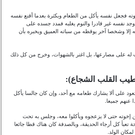
هوته فجعل نفسه يأكل من الطعام وبكثرة بعدما أقنع نفسه
جد نفسه غير قادرا والنوم يغلبه فمدد جسده على
ه إلا وشخصا آخر يوقظه من سباته العميق ويخبره بأن
ت له على مصارعها، بل اغتر بالشهوات، وخرج من كل ذلك
 طيب القلب الشجاع):
تعود على ألا يشارك طعامه مع أحد، وإن كان جالسا يأكل
 عنهم جميعا.
عن إخوته حتى لا يزعجوه ويأكلوا معه، وجلس به تحت
 تعبأ كل أرجاء الحديقة، وبالصدفة كان هناك قطا جائعا
لمكان الولد.