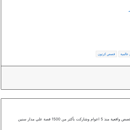
المية
قصص كرتون
أعمل ككتابة محتوي مختص في القصص في موقع قصص واقعية منذ 5 اعوام وشاركت بأكثر من 1500 قصة علي مدار سنين