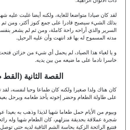
ذات الألوان الزاهية.
لقد كان صيادا متواضعا للغاية، ولكنه أيضا غلبت عليه ش
بذلك الشيء سيصبح قادرا على جمع كنوز أكثر، ومن ثم و
السرير والذي أراحه راحة كاملة، ومن ثم لم يشعر بنفس
مدته المسموح له بها قد انتهت وأن عليه الرحيل.
و يا لغباء هذا الصياد، لم يحمل أي شيء من خزائن فتح
خاسرا نادما على ما ضيعه من بين يديه.
القصة الثانية (القط
كان هناك ولدا صغيرا ولكنه كان طماعا وحبا لنفسه، لقد 
على طاولة الطعام وحضر إخوته يأخذ طعامه ويرحل بعيدا
وبيوم من الأيام حمل طعاما شهيا لذيذا وذهب به بعيدا 
شجرة عملاقة بحديقة منزلهم، كان الطعام شهيا وله رائحة
فتتبع الرائحة الزكية بحاسة الشم الثاقبة لديه حتى توصل 