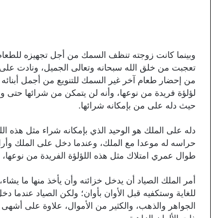
وبينما كانت زوجته تنظف السمك من أجل تجهيزه للطعام
تعجبت من خلق الله سبحانه وتعالى الجميل، ونادت على زو
من إحضار طعام آخر غير السمك للتنويع من أجمل أبنائه 
لؤلؤة فريدة من نوعها، وأنه لن يتمكن من شرائها حتى وإ
حيث دله على من بإمكانه شرائها.
دله على الملك هو الوحيد الذي بإمكانه شراء مثل هذه اللؤ
حراسه له موعدا مع الملك، وعندما دخل على الملك وأراه 
طوال عمري امتلاك مثل هذه اللؤلؤة الفريدة من نوعها، إن
أمر الملك الصياد أن يدخل خزائنه وأن يأخذ منها ما يشاء
للغاية وستكفيه قبل الأوان بأوان؛ ولكن الصياد عندما دخل 
الجواهر والذهب، والكثير من الأموال، علاوة على أشهى 