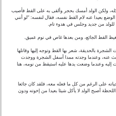
أكله، ولكن الولد أمسك بحجر وألقى به على القط فأصيب
الوضع بعيدا عنه لام القط نفسه، فقال لنفسه: “لو أنني
 للولد من جديد وجلس في هدوء تام.
 يغيظ القط الجائع، ومن بعدها غاص في نوم عميق.
الشجرة بالحديقة، شعر بها القط وتوجه إليها وقاتلها
تبحث عنه، وعندما وجدته ممدا أسفل الشجرة ووجدت
 إليه وعندما وضعت يدها عليه استيقظ من نومه، هنا
اته على الرغم من كل ما فعله معه، فلقد كان جائعا
لحظة أصبح الولد لا يأكل شيئا بعيدا من إخوته ودون