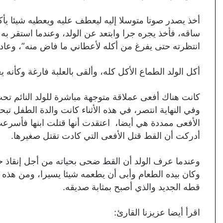
أخذ يصدر صوتا متوسلا إليه ليعطف عليه ويعطيه شيئا ي
ساقه، فأخذ يجره جرا وابتعد عن الولد، وعندما استقر به 
انتظرته حتى يفرغ من أكله لأعطاني ما فاض منه”، وعاد
أكل الولد الطماع الأكل كله، وألقى بالعلبة فارغة وكأنه
كانت هناك أفعى عملاقة متوجهة مباشرة للولد النائم تحت 
وفي النهاية انتصر، في هذه الأثناء كانت والدة الطفل 
الأفعى ممددة هي أيضا، اعتقدت أنها قتلت ابنها فأسرعت
أدركت أن القط قتل الأفعى التي كادت تقتل صغيرها.
وعندما عرف الولد أن القط ضحى بحياته من أجل إنقاذ حي
وكان بيده الطعام وأبى أن يطعمه شيئا يسيرا، ومن هذه ال
قطه الجديد والذي أصبح بمثابة صديقه.
اقرأ أيضا عزيزنا القارئ: