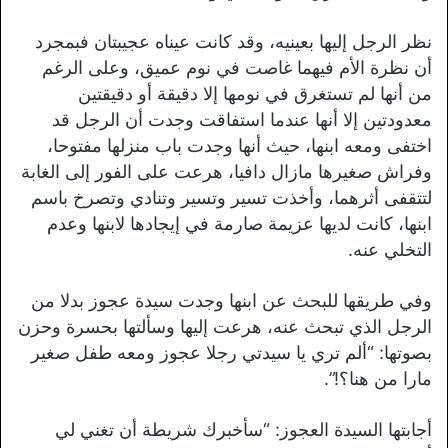
نظر الرجل إليها بعينيه، وقد كانت عيناه عجيبتان فبمجرد
أن نظرة الأم فيهما غاصت في نوم عميق، وعلى الرغم
من أنها لم تستغرق في نومها إلا دقيقة أو دقيقتين
معدودتين إلا أنها عندما استفاقت وجدت أن الرجل قد
اختفى ومعه ابنها، حيث أنها وجدت باب منزلها مفتوحا،
وفراش صغيرها مازال دافيا، هرعت على الفور إلى الغابة
لتتقفى أثرهما، وأخذت تسير وتسير وتنادي وتصرخ باسم
ابنها، كانت لديها عزيمة صارمة في إيجادها لابنها وعدم
التخلي عنه.
وفي طريقها للبحث عن ابنها وجدت سيدة عجوز بدلا من
الرجل الذي تبحث عنه، هرعت إليها وسألتها بحسرة وحزن
بصوتها: “ألم تري يا سيدتي رجلا عجوز ومعه طفل صغير
مارا من هنا؟!”.
أجابتها السيدة العجوز: “سأخبرك شريطة أن تغني لي