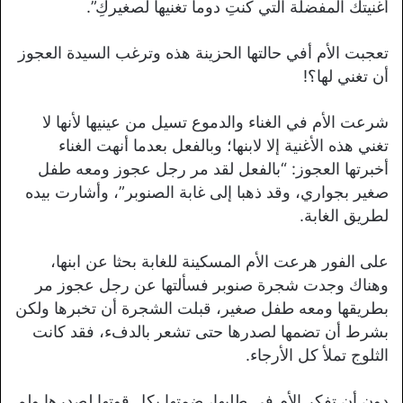
أغنيتك المفضلة التي كنتِ دوما تغنيها لصغيركِ”.
تعجبت الأم أفي حالتها الحزينة هذه وترغب السيدة العجوز
أن تغني لها؟!
شرعت الأم في الغناء والدموع تسيل من عينيها لأنها لا
تغني هذه الأغنية إلا لابنها؛ وبالفعل بعدما أنهت الغناء
أخبرتها العجوز: “بالفعل لقد مر رجل عجوز ومعه طفل
صغير بجواري، وقد ذهبا إلى غابة الصنوبر”، وأشارت بيده
لطريق الغابة.
على الفور هرعت الأم المسكينة للغابة بحثا عن ابنها،
وهناك وجدت شجرة صنوبر فسألتها عن رجل عجوز مر
بطريقها ومعه طفل صغير، قبلت الشجرة أن تخبرها ولكن
بشرط أن تضمها لصدرها حتى تشعر بالدفء، فقد كانت
الثلوج تملأ كل الأرجاء.
دون أن تفكر الأم في طلبها، ضمتها بكل قوتها لصدرها ولم