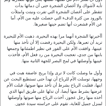
تأبه لأشواك ولا أغصان الشجرة حتى أن دمائها بدأت
تتقطر على أغصان الشجرة التي تفرت ونبتت وامتلأت
بالورود من كثرة الدفء التي حصلت عليه من الأم، أما
عن الأم فشعرت أنها تضم حينها صغيرها.
أأخبرتها الشجرة أنهما مرا بهذه البحيرة، ذهبت الأم للبحيرة
تريد أن تعبرها، ولكن البحيرة رفضت إلا أن تأخذ منها
عينيها، وافقت الأم على الفور في نظير اطمئنانها وجمعها
بابنها من جدي، تعجبت البحيرة من رد فعل الأم، فأخذت
عينيها وأوصلتها في لمح البصر للجهة الثانية منها.
وأول ما وصلت كانت لا ترى وإذا بريح عاصفة هبت في
وجهها، توسلت الأم للرياح أن تهدأ حتى تستطيع البحث عن
ابنها، فقلبت الرياح بشرط أن تأخذ منها صوتها، قبلت الأم
عرضها بشرط منها أيضا، أن تدلها على طريق ابنها الذي
أخذه منها رجل عجوز، أخذت الرياح منها صوتها وأوصلتها
لمنزل جميل للغاية، تقوم على حراسته سيدة عجوز.