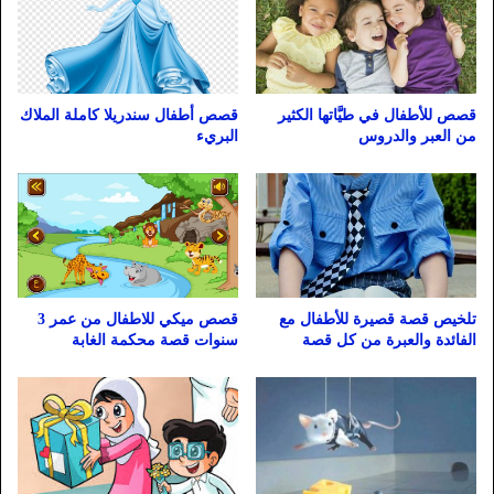
قصص للأطفال في طيَّاتها الكثير
قصص أطفال سندريلا كاملة الملاك
من العبر والدروس
البريء
قصص ميكي للاطفال من عمر 3
تلخيص قصة قصيرة للأطفال مع
سنوات قصة محكمة الغابة
الفائدة والعبرة من كل قصة