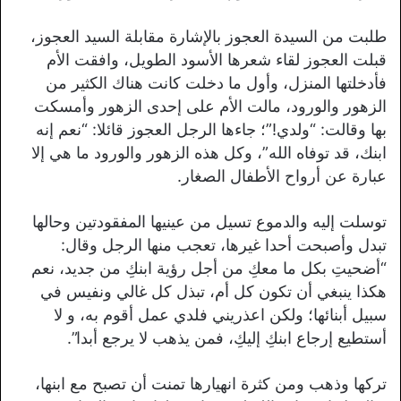
طلبت من السيدة العجوز بالإشارة مقابلة السيد العجوز،
قبلت العجوز لقاء شعرها الأسود الطويل، وافقت الأم
فأدخلتها المنزل، وأول ما دخلت كانت هناك الكثير من
الزهور والورود، مالت الأم على إحدى الزهور وأمسكت
بها وقالت: “ولدي!”؛ جاءها الرجل العجوز قائلا: “نعم إنه
ابنك، قد توفاه الله”، وكل هذه الزهور والورود ما هي إلا
عبارة عن أرواح الأطفال الصغار.
توسلت إليه والدموع تسيل من عينيها المفقودتين وحالها
تبدل وأصبحت أحدا غيرها، تعجب منها الرجل وقال:
“أضحيتِ بكل ما معكِ من أجل رؤية ابنكِ من جديد، نعم
هكذا ينبغي أن تكون كل أم، تبذل كل غالي ونفيس في
سبيل أبنائها؛ ولكن اعذريني فلدي عمل أقوم به، و لا
أستطيع إرجاع ابنكِ إليكِ، فمن يذهب لا يرجع أبدا”.
تركها وذهب ومن كثرة انهيارها تمنت أن تصبح مع ابنها،