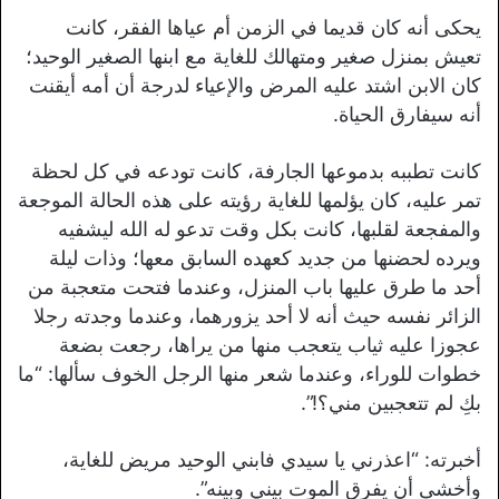
يحكى أنه كان قديما في الزمن أم عياها الفقر، كانت
تعيش بمنزل صغير ومتهالك للغاية مع ابنها الصغير الوحيد؛
كان الابن اشتد عليه المرض والإعياء لدرجة أن أمه أيقنت
أنه سيفارق الحياة.
كانت تطببه بدموعها الجارفة، كانت تودعه في كل لحظة
تمر عليه، كان يؤلمها للغاية رؤيته على هذه الحالة الموجعة
والمفجعة لقلبها، كانت بكل وقت تدعو له الله ليشفيه
ويرده لحضنها من جديد كعهده السابق معها؛ وذات ليلة
أحد ما طرق عليها باب المنزل، وعندما فتحت متعجبة من
الزائر نفسه حيث أنه لا أحد يزورهما، وعندما وجدته رجلا
عجوزا عليه ثياب يتعجب منها من يراها، رجعت بضعة
خطوات للوراء، وعندما شعر منها الرجل الخوف سألها: “ما
بكِ لم تتعجبين مني؟!”.
أخبرته: “اعذرني يا سيدي فابني الوحيد مريض للغاية،
وأخشى أن يفرق الموت بيني وبينه”.