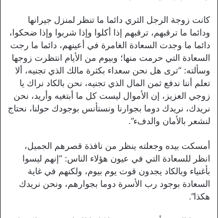
كانت زوجة الرجل الثري دائما ما تنظر لمنزل جيرانها
ودائما ما ترقبهم، ترقبهم إذا أكلوا وإذا شربوا وإذا ضحكوا،
دائما ما وجدت السعادة الغامرة في أعينهم، دائما ما رجت
السعادة التي حرمت منها؛ وبيوم من الأيام انتظرت زوجها
وسألته: “ترى هل نحن سعداء بكثرة مالك الذي تجنيه، ألا
تعلم أننا ندفع ثمن المال الذي تجنيه، نحن بالكاد نراك يا
زوجي العزيز، إن الأموال ليست كل ما أبتغيه وأريد، نحن
نريدك، نريدك دوما بجوارنا ونستأنس بوجودك حولنا، نحتاج
لنشعر بالأمان والدفء”.
أمسكت بيده وجعلته ينظر من نافذة قصرهم الجميل،
انظر للسعادة التي في عيون هؤلاء الناس: “إنهم ليسوا
بأغنياء وبالكاد يجدون قوت يوم بيوم، ولكنهم في غاية
السعادة بوجود رب الأسرة دوما بجوارهم، ونحن نريدك
هكذا”.