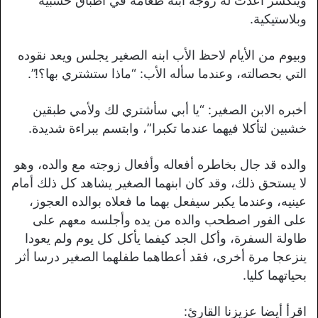
وينكسر أعدت له زوجة ابنه طعامه في أطباق خشبية
وبلاستيكية.
وبيوم من الأيام لاحظ الأب ابنه الصغير يجلس ويعد نقوده
التي بحصالته، وعندما سأله الأب: “ماذا ستشتري بها؟!”.
أخبره الابن الصغير: “يا أبي سأشتري لك ولأمي طبقين
خشبين لتأكلا فيهما عندما تكبرا”، وابتسم ببراءة شديدة.
والده قد جال بخاطره أفعاله وأفعال زوجته مع والده، وهو
لا يستحق ذلك، وقد كان ابنهما الصغير يشاهد كل ذلك أمام
عينيه، وعندما يكبر سيفعل بهما ما فعلاه بوالده العجوز،
على الفور اصطحب والده من يده وأجلسه معهم على
طاولة السفرة، وأكل الجد كيفما يأكل كل يوم ولم يعودا
ينزعجا مرة أخرى، فقد أعطاهما طفلهما الصغير درسا أثر
بحياتهما كليا.
اقرأ أيضا عزيزنا القارئ: