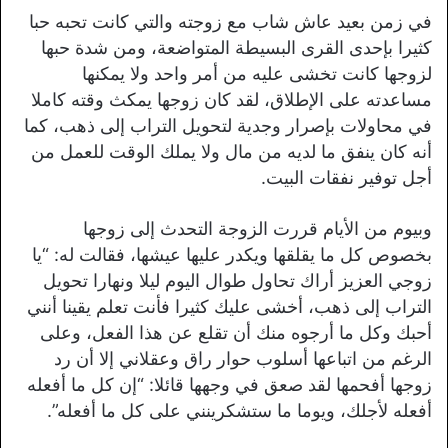
في زمن بعيد عاش شاب مع زوجته والتي كانت تحبه حبا
كثيرا بإحدى القرى البسيطة المتواضعة، ومن شدة حبها
لزوجها كانت تخشى عليه من أمر واحد ولا يمكنها
مساعدته على الإطلاق، لقد كان زوجها يمكث وقته كاملا
في محاولات بإصرار وجدية لتحويل التراب إلى ذهب، كما
أنه كان ينفق ما لديه من مال ولا يملك الوقت للعمل من
أجل توفير نفقات البيت.
وبيوم من الأيام قررت الزوجة التحدث إلى زوجها
بخصوص كل ما يقلقها ويكدر عليها عيشها، فقالت له: “يا
زوجي العزيز أراك تحاول طوال اليوم ليلا ونهارا تحويل
التراب إلى ذهب، أخشى عليك كثيرا فأنت تعلم يقينا أنني
أحبك وكل ما أرجوه منك أن تقلع عن هذا الفعل، وعلى
الرغم من اتباعها أسلوب حوار راق وعقلاني إلا أن رد
زوجها أفحمها لقد صعق في وجهها قائلا: “إن كل ما أفعله
أفعله لأجلك، ويوما ما ستشكرينني على كل ما أفعله”.