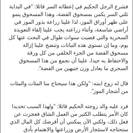
فشرع الرجل الحكيم في إعطائه السر قائلا: “في البداية
ثلثي السر يكمن بمسحوق الفضة، وهذا المسحوق ينمو
على ظهر أوراق الموز، لذا علينا زراعة بذور الموز في
أراضي شاسعة، وأثناء زراعته يجب علينا إلقاء التعويذة
السحرية والتي قضيت سنوات طوال في البحث عنها كل
يوم، وما إن تستوي هذه النباتات وتنضج علينا إزالة
مسحوق الفضة من الجزء الخلفي من كل ورقة
والاحتفاظ به جيدا، علينا أن نجمع من هذا المسحوق
السحري ما يعادل وزن جنيهين من الفضة”.
قال له زوج ابنته: “ولكن هذا سيحتاج منا المئات والمئات
من أشجار الموز”.
فرد عليه والد زوجته الحكيم قائلا: “ولهذا السبب تحديدا
كان الأمر يتطلب الكثير من العمل الشاق فعجزت عن
فعل ذلك، ولكني الآن يمكنني أن أقرضك كل المال الذي
ستحتاجه لاستئجار الأرض وزراعتها والاهتمام بأدق