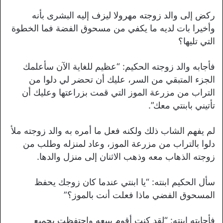
ركض إلى والد زوجته مهرولا ليزف إليه البشرى بأنه
وأخيرا بات لديه ما يكفي من مسحوق الفضة فما الخطوة
التي تليها؟
فأجابه والد زوجته الحكيم: “عظيم للغاية الآن سأعلمك
الجزء المتبقي من السر، عليك أن تحضر لي دلوا من
التراب من مزرعة الموز التي قمت بزراعتها وعليك أن
تأتيني بابنتي معك”.
لم يفهم الشاب ذلك ولكنه فعل ما أمره به والد زوجته ملأ
دلوا بالتراب من مزرعة الموز، وعاد لمنزله وطلب من
زوجته الذهاب معه وذهب الاثنان إلى منزل والدها.
سأل الحكيم ابنته: “يا ابنتي عندما كان زوجك يحفظ
المسحوق الفضي ماذا فعلت أنت بالموز؟”
فأجابته ابنته: “لقد كنت أقوم ببيعه واحتفظت بجميع