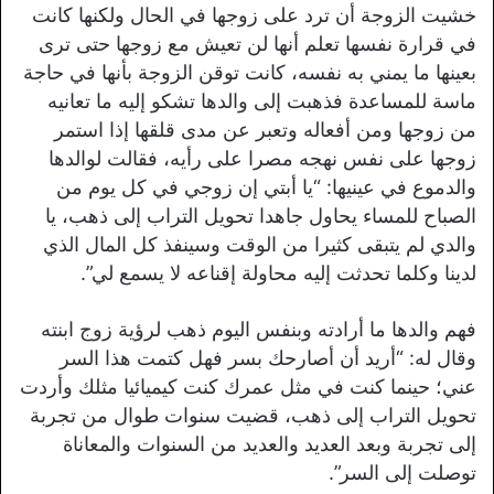
خشيت الزوجة أن ترد على زوجها في الحال ولكنها كانت
في قرارة نفسها تعلم أنها لن تعيش مع زوجها حتى ترى
بعينها ما يمني به نفسه، كانت توقن الزوجة بأنها في حاجة
ماسة للمساعدة فذهبت إلى والدها تشكو إليه ما تعانيه
من زوجها ومن أفعاله وتعبر عن مدى قلقها إذا استمر
زوجها على نفس نهجه مصرا على رأيه، فقالت لوالدها
والدموع في عينيها: “يا أبتي إن زوجي في كل يوم من
الصباح للمساء يحاول جاهدا تحويل التراب إلى ذهب، يا
والدي لم يتبقى كثيرا من الوقت وسينفذ كل المال الذي
لدينا وكلما تحدثت إليه محاولة إقناعه لا يسمع لي”.
فهم والدها ما أرادته وبنفس اليوم ذهب لرؤية زوج ابنته
وقال له: “أريد أن أصارحك بسر فهل كتمت هذا السر
عني؛ حينما كنت في مثل عمرك كنت كيميائيا مثلك وأردت
تحويل التراب إلى ذهب، قضيت سنوات طوال من تجربة
إلى تجربة وبعد العديد والعديد من السنوات والمعاناة
توصلت إلى السر”.