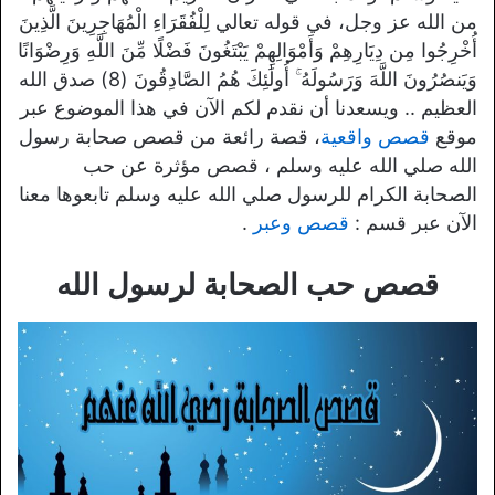
من الله عز وجل، في قوله تعالي لِلْفُقَرَاءِ الْمُهَاجِرِينَ الَّذِينَ
أُخْرِجُوا مِن دِيَارِهِمْ وَأَمْوَالِهِمْ يَبْتَغُونَ فَضْلًا مِّنَ اللَّهِ وَرِضْوَانًا
وَيَنصُرُونَ اللَّهَ وَرَسُولَهُ ۚ أُولَٰئِكَ هُمُ الصَّادِقُونَ (8) صدق الله
العظيم .. ويسعدنا أن نقدم لكم الآن في هذا الموضوع عبر
موقع
قصص واقعية
، قصة رائعة من قصص صحابة رسول
الله صلي الله عليه وسلم ، قصص مؤثرة عن حب
الصحابة الكرام للرسول صلي الله عليه وسلم تابعوها معنا
الآن عبر قسم :
قصص وعبر
.
قصص حب الصحابة لرسول الله