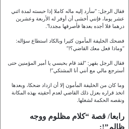
فقال الرجل: “سأرد إليه ماله كاملا إذا حبسته لمدة اثني
عشر يوما، فإنني أخشى أن أوفر له الأربعة وعشرين
درهما فلا أجده بعدها فأصرفها مجددا”.
فضحك الخليفة المأمون كثيرا وبالكاد استطاع سؤاله:
“وماذا فعل معك القاضي؟!”
فقال الرجل بقهر: “لقد قام بحبسي يا أمير المؤمنين حتى
أسترجع مالي مع أنني أنا المشتكي”!
وما كان من الخليفة المأمون إلا أن ازداد ضحكا، وبعدها
اتخذ قراره بعزل ذلك القاضي لعدم أحقيته بهذه المكانة
ونقصه الحكمة لشغلها.
رابعا/ قصة “كلام مظلوم ووجه
ظالم”!: