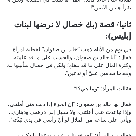
تقرأ هاتين الآيتين”!
ثانيا/ قصة (بك خصال لا نرضها لبنات
إبليس):
في يوم من الأيام ذهب “خالد بن صفوان” لخطبة امرأة
فقال: “أنا خالد بن صفوان، والحسب على ما قد علمته،
وكثرة المال على ما قد بلغكِ؛ ولكن في خصال سأبينها لكِ
وبعدها تقدمين عليَّ أو تدعين”.
فقالت المرأة: “وما هي؟!”
فقال لها خالد بن صفوان: “إن الحرة إذا دنت مني أملتني،
وإذا تباعدت عني أعلتني، ولا سبيل إلى درهمي وديناري…
ويأتي علي ساعة من الملال لو أنَّ رأسي في يدي نَبَذْته”.
فقالت له المرأة: “لقد فهمنا ما قلت ووعينا ما ذكرت،