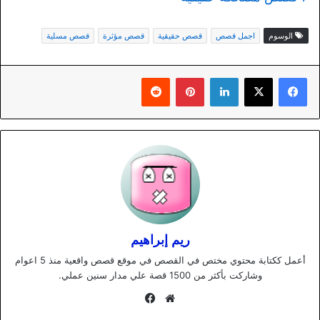
الوسوم
اجمل قصص
قصص حقيقية
قصص مؤثرة
قصص مسلية
لينكدإن
بينتيريست
ريم إبراهيم
أعمل ككتابة محتوي مختص في القصص في موقع قصص واقعية منذ 5 اعوام
وشاركت بأكثر من 1500 قصة علي مدار سنين عملي.
موقع
فيسبوك
الويب