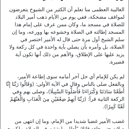
الغالبية العظمى منا تعلم أن الكثير من الشيوخ يتعرضون
لمواقف مضحكة، ففي يوم من الأيام ذهب أمير البلاد
للصلاة في مسجد ما، وكان ممن عرف على إمام هذا
المسجد إطالته في الصلاة وخشوعه بها وورعه، وما إن
سلم الشيخ أول مرة حتى قال له الأمير اختصر في
الصلاة، بل وأمره بأن يصلي بآية واحدة في كل ركعة ولا
يزيد عليها على الإطلاق، والأهم من ذلك أنها تكون آية
قصيرة.
لم يكن للإمام أي حل آخر أمامه سوى إطاعة الأمير،
وبالفعل صلى بالناس وقال في الآية الأولى: (وَقَالُوا رَبَّنَا إِنَّا
أَطَعْنَا سَادَتَنَا وَكُبَرَاءَنَا فَأَضَلُّونَا السَّبِيلَا)، وصلى بهم وفي
الركعة الثانية قرأ: (رَبَّنَا آتِهِمْ ضِعْفَيْنِ مِنَ الْعَذَابِ وَالْعَنْهُمْ
لَعْنًا كَبِيرًا).
غضب الأمير غضبا شديدا من الإمام، وما إن انتهى من
صلاته حتى جاءه قائلا: “أطل ما شئت في الصلاة، ولكن ى