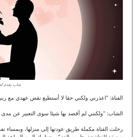
شاب يقدم لحب
الفتاة: “اعذرني ولكني حقا لا أستطيع نقض عهدي مع ربي
الشاب: “ولكنني لم أقصد بها شيئا سوى التعبير عن مدى ح
رحلت الفتاة مكملة طريق عودتها إلى منزلها، وبمساء 
صديقة للفتاة تنذرها برسالة: “سينتظركِ اليوم الساعة ال