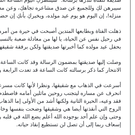
سيبرهن لكِ وللجميع عن صدق مشاعره تجاهكِ، وعن مدى ا
منزله!، إن اليوم هو يوم عيد مولده، ويخبركِ بأنكِ إن حض
ذهلت الفتاة وبطابعها المتدين أصبحت في حيرة من أمرها
في رحيل نفس عن الحياة، يا لها من معادلة صعبة بالنسبة 
بحفل عيد مولده كما أخبرتها صديقتها ولكن برفقة شقيقها
وصلت إليها صديقتها بمضمون الرسالة وقد كانت الساعة الثا
الانتحار كما ذكر برسالته كانت الساعة قد تعدت الرابعة 
أسرعت في الذهاب مع شقيقها، ونظرا لأنها كانت مسرعة
انحرف عن مساره ليتجنب روحين ماثلين أمامه فاصطدم
فقد وعيه، الحيرة الثانية ولكنها أشد من الأولى إما الذه
الروح التي أنقذتها أيضا هي وشقيقها وضحت بنفسها وخاصة
وحتى وإن علم أحد بوجوده الله أعلم يضع الله في قلبه 
إسعاف ربما إلى أن تصل لن تستطيع إنقاذ حياته.