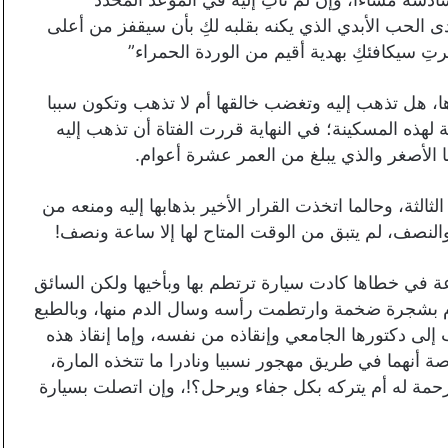
لحب الأبدي الذي يكنه بقلبه لكِ بأن سيقفز من أعلى
رتِ سيكافئكِ بهدية أقيم من الوردة الحمراء”
، هل تذهب إليه وتغضب خالقها أم لا تذهب وتكون سببا
لهذه المسكينة؛ في النهاية قررت الفتاة أن تذهب إليه
 الأصغر والذي يبلغ من العمر عشرة أعوام.
لثة، وحالما اتخذت القرار الأخير بذهابها إليه ومنعه من
والنصف، لم يتبق من الوقت المتاح لها إلا ساعة ونصف!
 في خطاها كادت سيارة ترتطم بها وبأخيها ولكن السائق
 بشجرة ضخمة وارتطمت رأسه وسال الدم منها، وبالطبع
اب إلى دكتورها الجامعي وإنقاذه من نفسه، وإما إنقاذ هذه
 أنهما في طريق مهجور نسبيا ونادرا ما تتخذه المارة،
رحمة له أم يتركه بكل جفاء ويرحل؟!، وإن اتصلت بسيارة