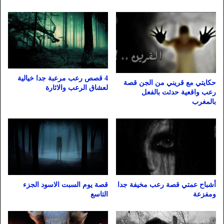
4 قصص رعب مرعبة جدا خيالية
حكايتي مع قريني من الجن قصة
لعشاق الرعب والاثارة
رعب واقعية حدثت بالفعل
بالمغرب
أشباح عمتي قصة رعب مخيفة جدا
قصة يوم السبت الاسود الجزء
ومفزعة
التاسع