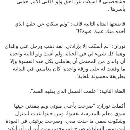
فشخصيتي لا أسكت عن احق ولو كلفني الأمر حياتي
بأسرها”.
قاطعتها الفتاة الثانية قائلة: “ولم سكتِ عن حقكِ الذي
أخذه منكِ عمكِ عنوة؟!”
نوران: “لم أسكت إلا بإرادتي، لقد ذهب ورحل عني والداي
وهما كل شيء لي في الحياة، ولم أشك ولو لثانية واحدة
أن والدي من المحتمل أن يعاملني بكل هذه القسوة وإلا
ما وقعت له على ورقة واحدة؛ كان يعاملني في البداية
بطريقة معسولة للغاية”.
الفتاة الثانية: “علمت العسل الذي بقلبه السم”.
أكملت نوران: “صرخت بأعلى صوتي ولم ينقذني حينها
سوى معلم بالمدرسة نفسها، ومن حينها عدت للمنزل
وشكوت لعمي ما حدث معي، وصرحت برغبتي في العودة
لمدرستي السابقة، صرخ في وجهي ومن أين لي أن أتكبد