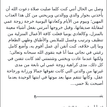
وصل بي الحال أنني كنت كلما صليت صلاة دعوت الله أن
يأخذني بجوار والدي ووالدتي ويريحني من كل هذا العذاب
المهين؛ وبيوم من الأيام وكعادتها اليومية خرجة زوجة عمي
لمقابلة صديقاتها، وقبل خروجها أمرتني بفعل أشياء معينة
بالمنزل، وكالعادي يوميا فعلت كافة الأعمال المنزلية من
تنظيف وترتيب وغسل للملابس والأطباق وطهي الطعام
وما إلى خلافه، كنت أتقن أي عمل أقوم به، وأضع كامل
رغبتي في نجاتي مما أنا فيه بتقوى الله سبحانه وتعالى؛
ولكنها عندما عادت وبختني وشتمتني لقد كانت تتفنن في
كل ذلك، مدى كراهية زوجة عمي لي نابعة من مدى
غيرتها من والدتي التي كانت تفوقها جمالا ورزانة ورجاحة
عقل، وكأنها تنتقم منها بعد موتها في ابنتها الوحيدة بعدما
أصبحت بلا حمى….
يتبـــــــــــــــــــــــــــــــــــــــــــــــــــــع