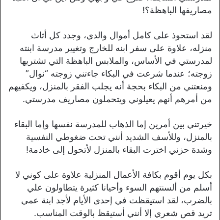
مصاريفها الباهظة؟!
لقد استحوذ على كامل أموال والدي، وجدد كل أثاث
منزله، علاوة على سفر ابنه للخارج وتغيير مدرسة ابنته
لمدرستي في الأساس، والملابس الباهظة التي تشتريها
زوجته؛ عندما شرعت في البكاء جاءتني زوجته “نوال”
ومنعتني من البكاء بحجة أنه يجلب الفقر بالمنزل، ويكفيهم
من أمرهم أنهم يعيلوني ويتحملون مصاريف مدرستي.
خيرتني بين أمرين إما الذهاب للمدرسة نفسها وإما البقاء
بالمنزل، وللأسف الشديد أنني تحت ضغوطي النفسية
وشدة حزني اخترت البقاء بالمنزل لأتحول إلى خادمة!
بكل يوم أقوم بكافة الأعمال المنزلية علاوة على كوني لا
أسلم من ألسنتهم السوء وأحيانا كثيرة يتطاولون علي
بالضرب، لقد استيقظت في إحدى الأيام لأجد ابنة عمي
تريد قص شعري إلا أنني أستيقظ بالوقت المناسب.