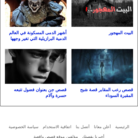
البيت المهجور
أشهر الدمى المسكونة في العالم
الدمية البرازيلية التي تغير وجهها
قصص رعب المقابر قصة شبح
قصص جن بعنوان فضول تتبعه
المقبرة السوداء
حسرة وآلام
الرئيسية
أعلن معانا
أتصل بنا
اتفاقية الاستخدام
سياسة الخصوصية
أخبرنا بقصتك
مؤلفين موقع قصص واقعية