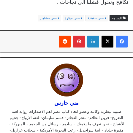
نكافح ونحول فشلنا الى نجاحات .
الوسوم
قصص حقيقية
قصص مؤثرة
قصص مشاهير
لينكدإن
بينتيريست
مني حارس
طبيبة بيطرية وكاتبة وعضو اتحاد كتاب مصر اهم الاصدارات رواية لعنة
الضريح- قرين الظلام- متجر العجائز- قسم سليمان- لعنة الارواح- جحيم
الأشباح - نحن نعرف ما يخيفك - ساديم - رسائل من الجحيم - المبروكة -
مقبرة جلعاد - ابنة سراحديل- رعب التجربة الأمريكية - سجلات عزازيل-