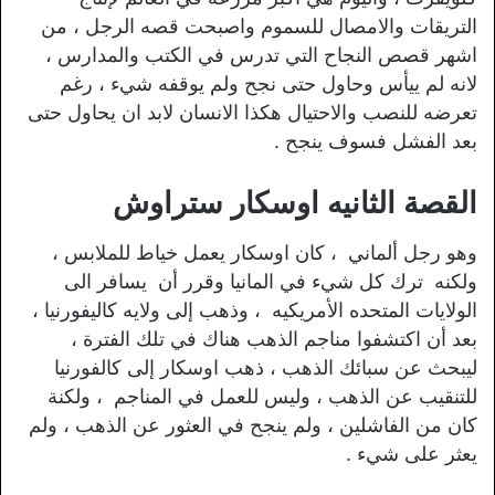
التريقات والامصال للسموم واصبحت قصه الرجل ، من
اشهر قصص النجاح التي تدرس في الكتب والمدارس ،
لانه لم ييأس وحاول حتى نجح ولم يوقفه شيء ، رغم
تعرضه للنصب والاحتيال هكذا الانسان لابد ان يحاول حتى
بعد الفشل فسوف ينجح .
القصة الثانيه اوسكار ستراوش
وهو رجل ألماني ، كان اوسكار يعمل خياط للملابس ،
ولكنه ترك كل شيء في المانيا وقرر أن يسافر الى
الولايات المتحده الأمريكيه ، وذهب إلى ولايه كاليفورنيا ،
بعد أن اكتشفوا مناجم الذهب هناك في تلك الفترة ،
ليبحث عن سبائك الذهب ، ذهب اوسكار إلى كالفورنيا
للتنقيب عن الذهب ، وليس للعمل في المناجم ، ولكنة
كان من الفاشلين ، ولم ينجح في العثور عن الذهب ، ولم
يعثر على شيء .