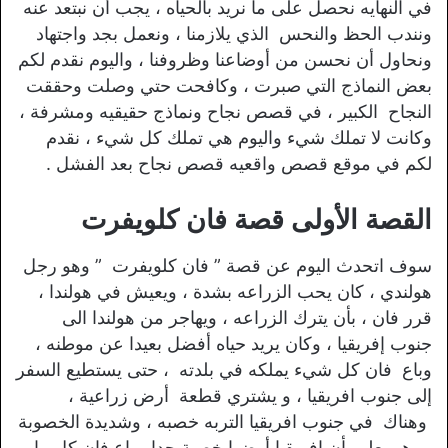
في النهايه نحصل على ما نريد بالحياه ، يجب أن نبتعد عنه
ونندب الحظ والنحس الذي يلازمنا ، ونعمل بجد واجتهاد
ونحاول أن نحسن من أوضاعنا وظروفنا ، واليوم نقدم لكم
بعض النماذج التي صبرت ، وكافحت حتي وصلت وحققت
النجاح الكبير ، في قصص نجاح ونماذج حقيقيه ومشرفة ،
وكانت لا تملك شيء واليوم هي تملك كل شيء ، نقدم
لكم في موقع قصص واقعيه قصص نجاح بعد الفشل .
القصة الأولى قصة فان كلويفرت
سوف اتحدث اليوم عن قصة ” فان كلويفرت ” وهو رجل
هولندي ، كان يحب الزراعه بشدة ، ويعيش في هولندا ،
قرر فان ، بأن يترك الزراعه ، ويهاجر من هولندا الى
جنوب إفريقيا ، وكان يريد حياه أفضل بعيدا عن موطنه ،
وباع فان كل شيء يملكه في بلدته ، حتى يستطيع السفر
إلى جنوب افريقيا ، و يشتري قطعة أرض زراعية ،
وهناك في جنوب افريقيا التربه خصبه ، وشديدة الخصوبة
، وهو يعلم بأن افريقيا أرضها خصبة جدا ، باع فان كل ما