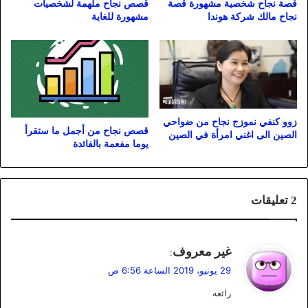
قصة نجاح شخصية مشهورة قصة
قصص نجاح ملهمة لشخصيات
نجاح مالك شركة هوندا
مشهورة للغاية
زوو كنفي نموزج نجاح من ضواحي
قصص نجاح من أجمل ما ستقرأ
الصين الى اغني امرأة في الصين
يوما مفعمة بالفائدة
‫2 تعليقات
ي
غير معروف
:
ق
29 يونيو، 2019 الساعة 6:56 ص
و
رائعه
ل