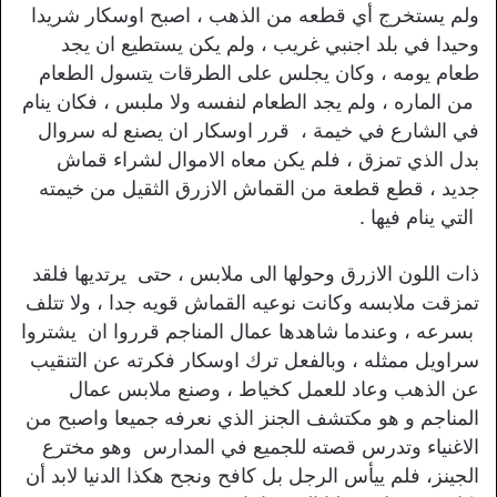
ولم يستخرج أي قطعه من الذهب ، اصبح اوسكار شريدا
وحيدا في بلد اجنبي غريب ، ولم يكن يستطيع ان يجد
طعام يومه ، وكان يجلس على الطرقات يتسول الطعام
من الماره ، ولم يجد الطعام لنفسه ولا ملبس ، فكان ينام
في الشارع في خيمة ، قرر اوسكار ان يصنع له سروال
بدل الذي تمزق ، فلم يكن معاه الاموال لشراء قماش
جديد ، قطع قطعة من القماش الازرق الثقيل من خيمته
التي ينام فيها .
ذات اللون الازرق وحولها الى ملابس ، حتى يرتديها فلقد
تمزقت ملابسه وكانت نوعيه القماش قويه جدا ، ولا تتلف
بسرعه ، وعندما شاهدها عمال المناجم قرروا ان يشتروا
سراويل ممثله ، وبالفعل ترك اوسكار فكرته عن التنقيب
عن الذهب وعاد للعمل كخياط ، وصنع ملابس عمال
المناجم و هو مكتشف الجنز الذي نعرفه جميعا واصبح من
الاغنياء وتدرس قصته للجميع في المدارس وهو مخترع
الجينز، فلم ييأس الرجل بل كافح ونجح هكذا الدنيا لابد أن