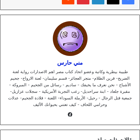
مني حارس
طبيبة بيطرية وكاتبة وعضو اتحاد كتاب مصر اهم الاصدارات رواية لعنة
الضريح- قرين الظلام- متجر العجائز- قسم سليمان- لعنة الارواح- جحيم
الأشباح - نحن نعرف ما يخيفك - ساديم - رسائل من الجحيم - المبروكة -
مقبرة جلعاد - ابنة سراحديل- رعب التجربة الأمريكية - سجلات عزازيل-
جمعية قتل الرجال - رحيل- الأرملة السوداء- اللعنة - قلادة الجحيم- عدلات
وحرامي اللحاف - كيف تعتني بحيوانك الأليف
فيسبوك
مقالات ذات صلة