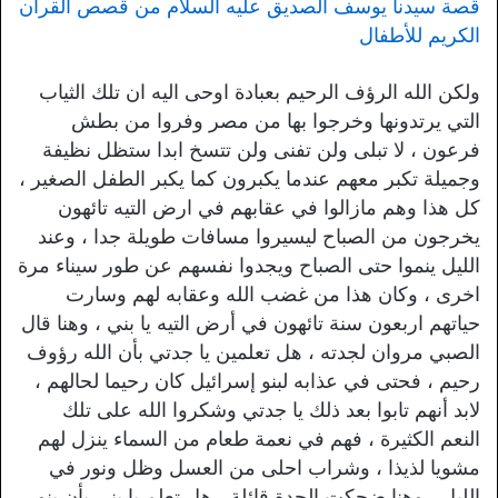
قصة سيدنا يوسف الصديق عليه السلام من قصص القرآن
الكريم للأطفال
ولكن الله الرؤف الرحيم بعبادة اوحى اليه ان تلك الثياب
التي يرتدونها وخرجوا بها من مصر وفروا من بطش
فرعون ، لا تبلى ولن تفنى ولن تتسخ ابدا ستظل نظيفة
وجميلة تكبر معهم عندما يكبرون كما يكبر الطفل الصغير ،
كل هذا وهم مازالوا في عقابهم في ارض التيه تائهون
يخرجون من الصباح ليسيروا مسافات طويلة جدا ، وعند
الليل ينموا حتى الصباح ويجدوا نفسهم عن طور سيناء مرة
اخرى ، وكان هذا من غضب الله وعقابه لهم وسارت
حياتهم اربعون سنة تائهون في أرض التيه يا بني ، وهنا قال
الصبي مروان لجدته ، هل تعلمين يا جدتي بأن الله رؤوف
رحيم ، فحتى في عذابه لبنو إسرائيل كان رحيما لحالهم ،
لابد أنهم تابوا بعد ذلك يا جدتي وشكروا الله على تلك
النعم الكثيرة ، فهم في نعمة طعام من السماء ينزل لهم
مشويا لذيذا ، وشراب احلى من العسل وظل ونور في
الليل ، وهنا ضحكت الجدة قائلة ، هل تعلم يا بني بأن بنو