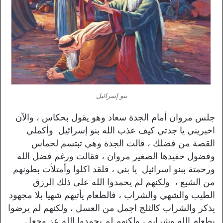
بنو إسرائيل
جلس مروان أمام الجدة سعاد وهو يقول بحكاس ، والآن
اخبريني يا جدتي كيف عذب الله بنو إسرائيل وأكملي
القصة من فضلك ، قالت الجدة وهي تبتسم لحماس
وفضول حفيدها الصغير مروان ، فقالت ورغم فضل الله
ورحمتة ببنو اسرائيل يا بني ، فلقد اكلوا وأمتلأت بطونهم
من الشبع ، ولكنهم لم يحمدوا الله على ذلك الرزق
الطيب والشهي والشراب ، فالطعام يأتيهم شهيا بلا مجهود
يذكر والشراب كالثلج اجمل من العسل ، ولكنهم لم يرضوا
بطعام الله وشرابه ، ولكنهم لم يحمدوا الله عز وجعل