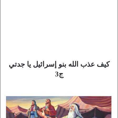
كيف عذب الله بنو إسرائيل يا جدتي
ج3