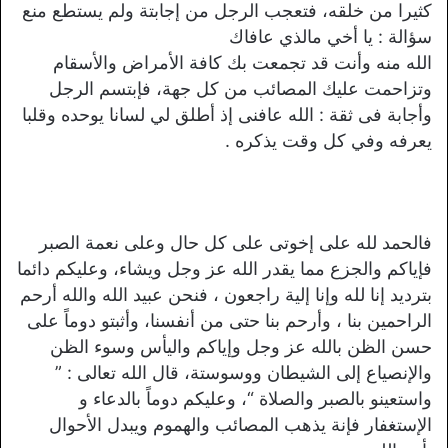
كثيرا من خلقه، فتعجب الرجل من إجابتة ولم يستطع منع
سؤالة : يا أخي مالذي عافاك
الله منه وأنت قد تجمعت بك كافة الأمراض والأسقام
وتزاحمت عليك المصائب من كل جهة، فإبتسم الرجل
وأجابة فى ثقة : الله عافنى إذ أطلق لي لسانا يوحده وقلبا
يعرفه وفي كل وقت يذكره .
فالحمد لله على إخوتى على كل حال وعلى نعمة الصبر
فإياكم والجزع مما يقدر الله عز وجل ويشاء، وعليكم دائما
بترديد إنا لله وإنا إلية راجعون ، فنحن عبيد الله والله أرحم
الراحمين بنا ، وأرحم بنا حتى من أنفسنا، وأثبتو دوماً على
حسن الظن بالله عز وجل وإياكم واليأس وسوء الظن
والإنصياع إلى الشيطان ووسوستة، قال الله تعالى : ”
واستعينو بالصبر والصلاة “، وعليكم دوماً بالدعاء و
الإستغفار فإنة يذهب المصائب والهموم ويبدل الأحوال