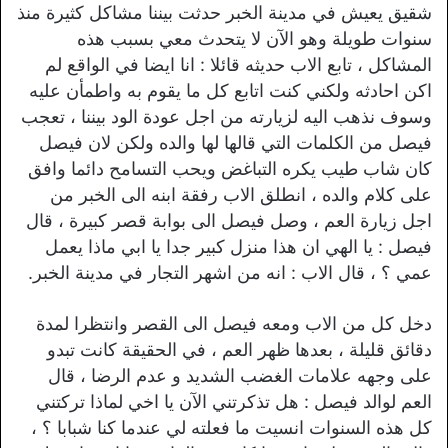
شقيق يعيش في مدينة الخبر حدثت بيننا مشاكل كثيرة منذ
سنوات طويلة وهو الآن لا يتحدث معي بسبب هذه
المشاكل ، تابع الاب حديثه قائلا : انا ايضا في الواقع لم
اكن احادثه ولكني كنت اتابع كل ما يقوم به واطمأن عليه
وسوف نذهب اليه لزيارته من اجل عودة الود بيننا ، تعجب
فيصل من الكلمات التي قالها لها والده ولكن لان فيصل
كان شاب طيب يكره التباغض ويحب التسامح دائما وافق
على كلام والده ، انطلق الاب رفقة ابنه الى الخبر من
اجل زيارة العم ، وصل فيصل الى بوابة قصر كبيرة ، قال
فيصل : يا الهي ان هذا منزل كبير جدا يا ابي ماذا يعمل
عمي ؟ ، قال الاب : انه من اشهر التجار في مدينة الخبر.
دخل كل من الاب ومعه فيصل الى القصر وانتظرا لمدة
دقائق قليلة ، بعدها ظهر العم ، في الحقيقة كانت تبدو
على وجهه علامات الغضب الشديد و عدم الرضا ، قال
العم لوالد فيصل : هل تذكرتني الآن يا اخي لماذا تركتني
كل هذه السنوات انسيت ما فعلته لي عندما كنا شبابا ؟ ،