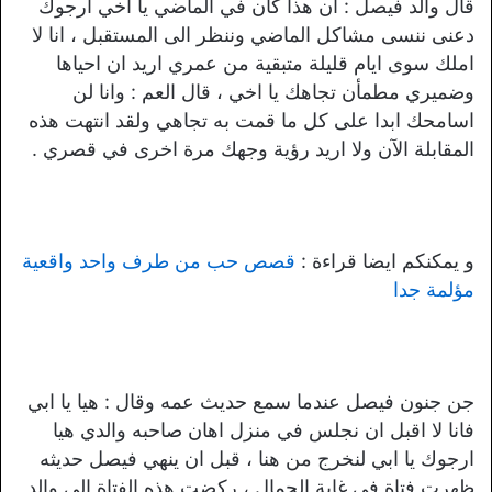
قال والد فيصل : ان هذا كان في الماضي يا اخي ارجوك
دعنى ننسى مشاكل الماضي وننظر الى المستقبل ، انا لا
املك سوى ايام قليلة متبقية من عمري اريد ان احياها
وضميري مطمأن تجاهك يا اخي ، قال العم : وانا لن
اسامحك ابدا على كل ما قمت به تجاهي ولقد انتهت هذه
المقابلة الآن ولا اريد رؤية وجهك مرة اخرى في قصري .
و يمكنكم ايضا قراءة :
قصص حب من طرف واحد واقعية
مؤلمة جدا
جن جنون فيصل عندما سمع حديث عمه وقال : هيا يا ابي
فانا لا اقبل ان نجلس في منزل اهان صاحبه والدي هيا
ارجوك يا ابي لنخرج من هنا ، قبل ان ينهي فيصل حديثه
ظهرت فتاة في غاية الجمال ، ركضت هذه الفتاة الى والد