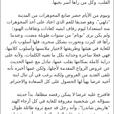
القلب، وكل من رآها أسر بحبها.
وبيوم من الأيام حضر صانع المجوهرات من المدينة
“دلهي”، وهو صديقا للعم الذي اعتاد على أخذ المجوهرات
منه استعدادا ليوم زفاف ابنتيه كعادات وثقافات الهنود؛
ولم يكن يرى “بونام” من سنوات طويلة مضت، وعندما
رآها قد كبرت وتحورت بشكل سحره، فلها أسلوب نادر
للغاية في هيئتها وطريقتها لاختيار ملابسها وأسلوب كلامها،
فهي فعلا ساحرة وجذابة بكل ما تعنيه الكلمات، ولأنه على
دراية كاملة بمكانتها بقلب عمها، تبادل مع عمها الحديث
عن عروض الزواج المقدمة لأجلها، ولكن عمها أخبره بأنه
تلقى العديد من العروض ولكنه يرغب في أن تنال ابنة
أخيه عرضا يهيأ لها الحصول على كل السعادة والاحترام.
فاقترح عليه عرضا لا يمكن رفضه مطلقا، بدأ حديثه
بسؤاله عن شخصية معروفة للغاية في كل أرجاء الهند
“هاريش شاندرا”، وأنه رجل قد جمع ثروة طائلة طوال