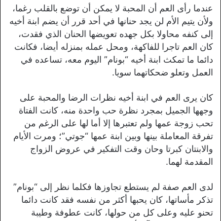
عندما رأى العم أن المحبة لا يمكن أن توضع بالقلب رغما،
ولأن يتيم الأم لن يجد حنانها في أحد قرر أن يضم ابنة أخيه
إلى كنفه محاولا بكل جهده تعويضها الحنان الذي فقدت،
كان العم تاجرا للفاكهة، ومحل عمله بمنزله أيضا، فكانت
دائما ما تمكث ابنة أخيه “بونام” اليوم معه، تساعده في
العمل وتعلو ضحكاتهما سويا.
كان يرى العم في ابنة أخيه نظرات الرضا والمحبة على
وجهها الجميل بمجرد نظرة حب واحدة منه، كانت الفتاة
تحب زوجة عمها ولم تعتبرها إلا أما لها على الرغم من
تفرقة المعاملة بينها وبين ابنة عمها “جوتي”؛ ومرت الأيام
والابنتان كبرتا وحان وقت التفكير في عروض الزواج
المقدمة لهما.
لدى العم صفة لم يستطع تجاوزها فكلما نظر إلى “بونام”
تذكر مأساتها، كان يحبها أكثر من نفسه فقد كانت دائما
تحنو عليه وعلى كل من حولها، كانت عطوفة وطيبة