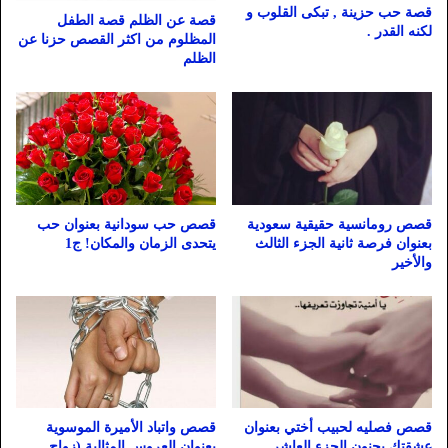
قصة حب حزينة , تبكى القلوب و
قصة عن الظلم قصة الطفل
لكنه القدر .
المظلوم من اكثر القصص حزنا عن
الظلم
قصص رومانسية حقيقية سعودية
قصص حب سودانية بعنوان حب
بعنوان فرصة ثانية الجزء الثالث
يتحدى الزمان والمكان! ج1
والأخير
قصص فصليه لحبيب أختي بعنوان
قصص واتباد الأميرة الموسوية
عشقتكِ بجنون الجزء العاشر
بعنوان العروس المثالية (زواج