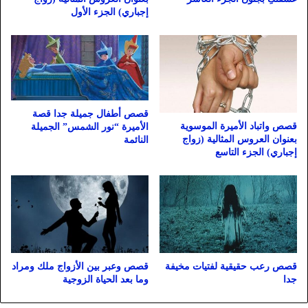
إجباري) الجزء الأول
قصص أطفال جميلة جدا قصة
قصص واتباد الأميرة الموسوية
الأميرة “نور الشمس” الجميلة
بعنوان العروس المثالية (زواج
النائمة
إجباري) الجزء التاسع
قصص رعب حقيقية لفتيات مخيفة
قصص وعبر بين الأزواج ملك ومراد
جدا
وما بعد الحياة الزوجية