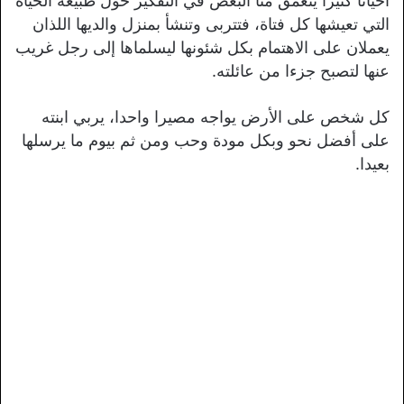
أحيانا كثيرا يتعمق منا البعض في التفكير حول طبيعة الحياة
التي تعيشها كل فتاة، فتتربى وتنشأ بمنزل والديها اللذان
يعملان على الاهتمام بكل شئونها ليسلماها إلى رجل غريب
عنها لتصبح جزءا من عائلته.
كل شخص على الأرض يواجه مصيرا واحدا، يربي ابنته
على أفضل نحو وبكل مودة وحب ومن ثم بيوم ما يرسلها
بعيدا.