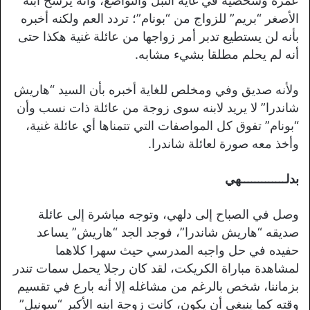
عمره وشخصية في غاية النبل والتواضع، وأنه يرشح ابنه
الأصغر “بريم” للزواج من “بونام”؛ تردد العم ولكنه أخبره
بأنه لن يستطيع تدبر أمر زواجها من عائلة غنية هكذا حتى
أنه لم يحلم مطلقا بشيء مشابه.
ولأنه صديق وفي ومخلص للغاية أخبره بأن السيد “هاريش
شاندرا” لا يريد لابنه سوى زوجة من عائلة ذات نسب وأن
“بونام” تفوق كل المواصفات التي تتمناها أي عائلة غنية،
وأخذ معه صورة لعائلة شاندرا.
بدلـــــــــــــهي
وصل في الصباح إلى دلهي، وتوجه مباشرة إلى عائلة
صديقه “هاريش شاندرا”، فوجد الجد “هاريش” يساعد
حفيده في حل واجبه المدرسي حيث سهرا كلاهما
لمشاهدة مباراة الكريكت، لقد كان رجلا يحمل سمات تندر
بزماننا، شخص بالرغم من مشاغله إلا أنه بارع في تقسيم
وقته كما ينبغي أن يكون، كانت زوجة ابنه الأكبر “سونيل”