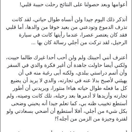
أعوامها وبعد حصولنا على النتائج رحلت حبيبة قلبي!
أتذكر ذلك اليوم جيدا ولن أنساه طوال حياتي، لقد كانت
تذرف الدموع وتودعني من بعيد خوفا من والدها، أما قلبي
فقد كان يعتصر عصرا، عندما رأيتها كانت في سيارة
الرحيل، لقد تركت من أجلي رسالة كان بها …
أعترف أنني أحببتك ولم ولن أحب أحدا غيرك طالما حييت،
ولكني أيضا حاولت جاهدة أن أغير فكرة والدي في السفر
وأن أتمم دراستي ببلدي، ولكنه أبى رغبة منه في أن
يهيئني لأصبح بدلا عنه في تجارته، والدي لا يريد أن يضيع
كل ما فعله طوال حياته هباءا منثورا، ويريدني أن أطور
تجارته وأزيدها لا أدمرها بعد رحيله، تلك كانت وصيته، ولم
أستطع تخييب ظنه بي، كما تعلم جيدا أنه يحبني وضحى
بكل شيء من أجلي، أفلا أستطيع أن أضحي بسعادتي ولو
لفترة وجيزة من الزمن من أجله؟!