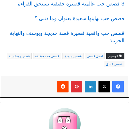
3 قصص حب عالمية قصيرة حقيقية تستحق القراءة
قصص حب نهايتها سعيدة بعنوان وما ذنبي ؟
قصص حب واقعية قصيرة قصة خديجة ويوسف والنهاية
الحزينة
الوسوم
اجمل قصص
قصص جديدة
قصص حب حيقيقة
قصص رومانسية
قصص عشق
لينكدإن
بينتيريست