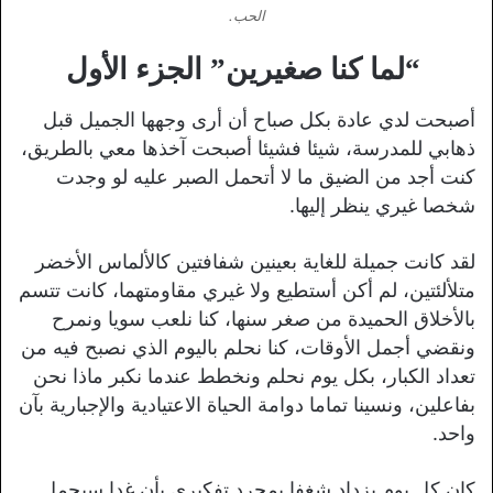
الحب.
“لما كنا صغيرين” الجزء الأول
أصبحت لدي عادة بكل صباح أن أرى وجهها الجميل قبل
ذهابي للمدرسة، شيئا فشيئا أصبحت آخذها معي بالطريق،
كنت أجد من الضيق ما لا أتحمل الصبر عليه لو وجدت
شخصا غيري ينظر إليها.
لقد كانت جميلة للغاية بعينين شفافتين كالألماس الأخضر
متلألئتين، لم أكن أستطيع ولا غيري مقاومتهما، كانت تتسم
بالأخلاق الحميدة من صغر سنها، كنا نلعب سويا ونمرح
ونقضي أجمل الأوقات، كنا نحلم باليوم الذي نصبح فيه من
تعداد الكبار، بكل يوم نحلم ونخطط عندما نكبر ماذا نحن
بفاعلين، ونسينا تماما دوامة الحياة الاعتيادية والإجبارية بآن
واحد.
كان كل يوم يزداد شغفا بمجرد تفكيري بأن غدا سيحمل