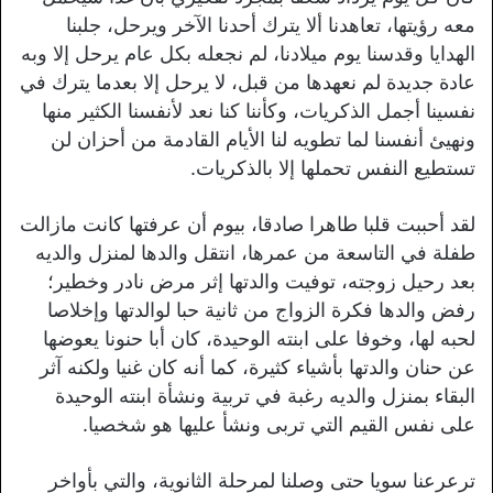
معه رؤيتها، تعاهدنا ألا يترك أحدنا الآخر ويرحل، جلبنا
الهدايا وقدسنا يوم ميلادنا، لم نجعله بكل عام يرحل إلا وبه
عادة جديدة لم نعهدها من قبل، لا يرحل إلا بعدما يترك في
نفسينا أجمل الذكريات، وكأننا كنا نعد لأنفسنا الكثير منها
ونهيئ أنفسنا لما تطويه لنا الأيام القادمة من أحزان لن
تستطيع النفس تحملها إلا بالذكريات.
لقد أحببت قلبا طاهرا صادقا، بيوم أن عرفتها كانت مازالت
طفلة في التاسعة من عمرها، انتقل والدها لمنزل والديه
بعد رحيل زوجته، توفيت والدتها إثر مرض نادر وخطير؛
رفض والدها فكرة الزواج من ثانية حبا لوالدتها وإخلاصا
لحبه لها، وخوفا على ابنته الوحيدة، كان أبا حنونا يعوضها
عن حنان والدتها بأشياء كثيرة، كما أنه كان غنيا ولكنه آثر
البقاء بمنزل والديه رغبة في تربية ونشأة ابنته الوحيدة
على نفس القيم التي تربى ونشأ عليها هو شخصيا.
ترعرعنا سويا حتى وصلنا لمرحلة الثانوية، والتي بأواخر