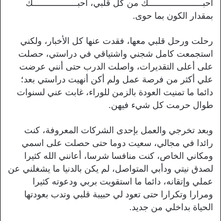
أحبــــــــــــــــــــــك من كل قلبي، أحبــــــــــــــــــك
بمقدار الكون بما حوى.
رحلت ورحل قلبي معها، فقدت عنها كل الأخبار، ولكني
استجمعت كامل شجني واشتياقي في دراستي، حصلت
على أعلى التقديرات، واصلت الدرب حتى أنني عرضت
علي أكثر من فرصة عمل ولم أكن أنهيت دراستي بعد؛
دائما ما تمنيت العودة بالزمن للوراء، غابت عني لسنوات
طوال حرمت كل شيء فيهن.
وبعد تخرجي والعمل بإحدى الشركات المعروفة، كنت
رائدا في مجالي، سعيت دوما حتى حصلت على اسمي
ومكاني الخاص، كنت منافسا شرسا، أعانني الله كثيرا
لصدق نيتي ودأبي المتواصل، لم يكن بالدنيا ما يشغلني عن
عملي وإتقانه، دائما ما استقويت بربي ودعوته كثيرا
ومرارا وتكرارا حتى تعود لي حبيبة قلبي وتدب بعودتها
الحياة بداخلي من جديد.