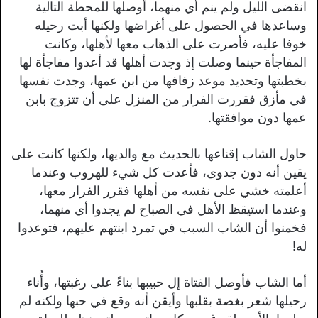
انقضى الليل ولم ينم أي منهما، أوصلها للمحطة التالية
وساعدها في الحصول على أغراضها ولكنها أبت رحيله
خوفا عليه، فأصرت على الذهاب معها لأهلها، وكانت
المفاجأة حينما وصلت إذ وجدت أهلها قد أعدوا مفاجأة لها
بخطبتها وتحديد موعد زفافها من ابن عمها، وجدت نفسها
في مأزق فقررت الفرار من المنزل على أن تتزوج بابن
عمها دون موافقتها.
حاول الشاب إقناعها بالحديث مع والديها، ولكنها كانت على
يقين أنه دون جدوى، فأعدت كل شيء للهروب وعندما
أعلمته خشي على نفسه من أهلها فقرر الفرار معها،
وعندما استيقظ الأهل في الصباح لم يجدوا أي منهما،
فخمنوا أن الشاب السبب في تمرد ابنتهم عليهم، فتوعدوا
له!
أما الشاب فأوصل الفتاة إل حبيبها بناءً على رغبتها، وأُناء
رحيلها شعر بغصة بقلبها وأيقن أنه وقع في حبها ولكنه لم