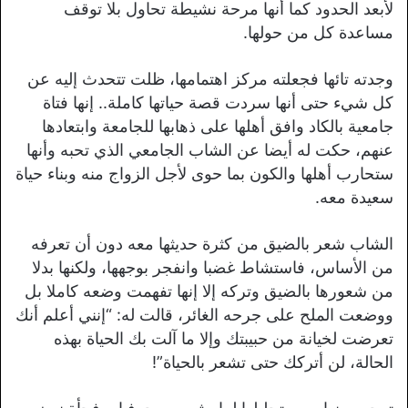
لأبعد الحدود كما أنها مرحة نشيطة تحاول بلا توقف
مساعدة كل من حولها.
وجدته تائها فجعلته مركز اهتمامها، ظلت تتحدث إليه عن
كل شيء حتى أنها سردت قصة حياتها كاملة.. إنها فتاة
جامعية بالكاد وافق أهلها على ذهابها للجامعة وابتعادها
عنهم، حكت له أيضا عن الشاب الجامعي الذي تحبه وأنها
ستحارب أهلها والكون بما حوى لأجل الزواج منه وبناء حياة
سعيدة معه.
الشاب شعر بالضيق من كثرة حديثها معه دون أن تعرفه
من الأساس، فاستشاط غضبا وانفجر بوجهها، ولكنها بدلا
من شعورها بالضيق وتركه إلا إنها تفهمت وضعه كاملا بل
ووضعت الملح على جرحه الغائر، قالت له: “إنني أعلم أنك
تعرضت لخيانة من حبيبتك وإلا ما آلت بك الحياة بهذه
الحالة، لن أتركك حتى تشعر بالحياة”!