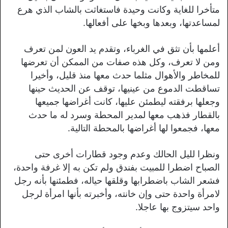
متأخرا للغاية وكانت وحيدة فاستغاثت بالشاب الذي هرع
لمساعدتها، وبعدها وبخها على أفعالها.
أعلمها بأن تثق في الغرباء، وتقدم يد العون لمن تعرف
ومن لا تعرف، وكل هذه صفات من الممكن أن تعرضها
للمخاطر والأهوال مثلما حدث معها منذ قليل، وأخيرا
تساقطت الدموع من عينيها، توقف عن الحديث حينها
وجعلها برفقته ليطمئن عليها، كانت أغراضها جميعها
بالقطار فذهب معها لمدير المحطة وسرد له ما حدث
معها، فجمعوا لها أغراضها بالمحطة التالية.
ونظرا لليل الحالك وعدم وجود قطارات أخرى حتى
الصباح اضطرا للمبيت بفندق ولم تكن به إلا غرفة واحدة،
فشعر الشاب باضطرابها وقلقها حياله، فطمئنها بأنه رجل
لامرأة واحدة حتى وإن خانته، وأخبرته بأنها امرأة لرجل
واحد سيتزوج بها عاجلا.