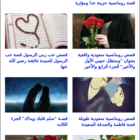
قصة رومانسية حزينة جدا ومؤثرة
قصص رومانسية سعودية واقعية
قصص حب زمن الرسول قصة حب
بعنوان “وستظل حبيبي الأول
الرسول للسيدة عائشة رضي الله
والأخير” الجزء الرابع والأخير
عنها
قصص رومانسية سعودية طويلة
قصـة “سلم قلبك ويداك” الجزء
قصة فاطمة والصدفة السعيدة
الثالث