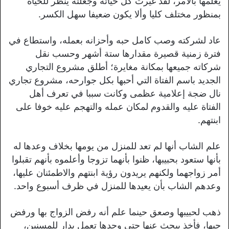
يعلمها بالأمر، لقد غيرت كل حياته وجعلته ينظر للحياة
بمنظور مختلف كليا وألا يكون ضعيفا سهل الكسر.
عاد لشركته وصب كامل حبه وأحزانه بعمله، واستطاع في
فترة زمنية قصيرة مقدارها ستة أشهر وحسب نقل
شركاته جميعها بمكانة مغايرة؛ أطلق مشروع التجاري
الجديد باسم الفتاة التي أحبها بكل جوارحه، مشروع تجاري
نال ضجة إعلامية عظمى وكانت سببا في تعرف أهل
الفتاة عليه والقدوم لمكان عمله والتهجم عليه خوفا على
ابنتهم.
علم الشاب أنها لم تعد للمنزل من يومها بخلاف وعدها له
بأنها ستعود بحبيبها، ظنوا بأنهما تزوجا وأعلموه بأنهم تقبلوا
أمر زواجهما ولكنهم يريدون رؤية ابنتهم والاطمئنان عليها،
وعدهم الشاب بأن يعيدها للمنزل في ظرف أسبوع واحد.
ذهب لحبيبها وصعق حينما علم أنه رفض الزواج بها ورفض
حبها، فأخذ يبحث عنها حتى وجدها تعمل بدار للمسنين،