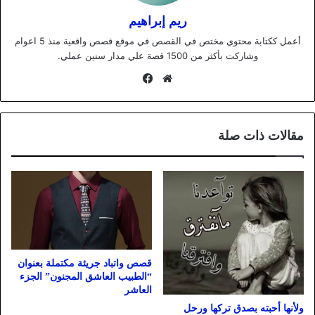
ريم إبراهيم
أعمل ككتابة محتوي مختص في القصص في موقع قصص واقعية منذ 5 اعوام
وشاركت بأكثر من 1500 قصة علي مدار سنين عملي.
موقع
فيسبوك
الويب
مقالات ذات صلة
قصص واتباد جريئة مكتملة بعنوان
“الطبيب العاشق المجنون” الجزء
العاشر
ولأنها أحبته بصدق تركها ورحل