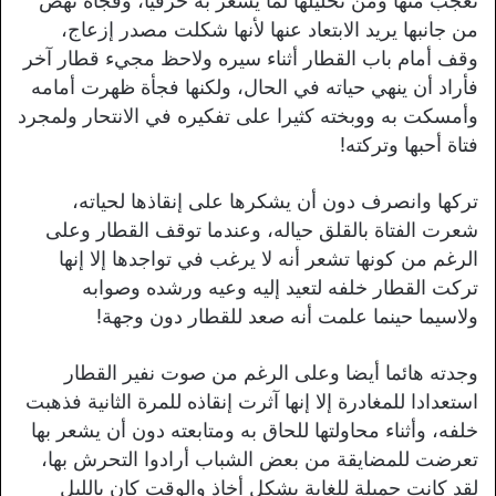
تعجب منها ومن تحليلها لما يشعر به حرفيا، وفجأة نهض
من جانبها يريد الابتعاد عنها لأنها شكلت مصدر إزعاج،
وقف أمام باب القطار أثناء سيره ولاحظ مجيء قطار آخر
فأراد أن ينهي حياته في الحال، ولكنها فجأة ظهرت أمامه
وأمسكت به ووبخته كثيرا على تفكيره في الانتحار ولمجرد
فتاة أحبها وتركته!
تركها وانصرف دون أن يشكرها على إنقاذها لحياته،
شعرت الفتاة بالقلق حياله، وعندما توقف القطار وعلى
الرغم من كونها تشعر أنه لا يرغب في تواجدها إلا إنها
تركت القطار خلفه لتعيد إليه وعيه ورشده وصوابه
ولاسيما حينما علمت أنه صعد للقطار دون وجهة!
وجدته هائما أيضا وعلى الرغم من صوت نفير القطار
استعدادا للمغادرة إلا إنها آثرت إنقاذه للمرة الثانية فذهبت
خلفه، وأثناء محاولتها للحاق به ومتابعته دون أن يشعر بها
تعرضت للمضايقة من بعض الشباب أرادوا التحرش بها،
لقد كانت جميلة للغاية بشكل أخاذ والوقت كان بالليل