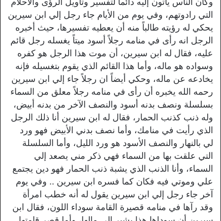
وكان الناس يأتون إليه دائماً لتفسير وتأويل الرؤى والاحلام
التي رادوتهم، وفي يوم من الأيام جاء رجل إلي ابن سيرين
يحكي له رؤيته طالباً منه أن يعطيه تفسيرها، حيث أخبره
الرجل انه رأى في منامه رجلاً أسود ميتاً يغسله رجل قائم
عليه، فقال له ابن سيرين، أن موت هذا الرجل هو كفره
وسواده هو ماله، وأما هذا القائم الذي يقوم بتغسيله فإنه
يخادعه عن ماله، وحكي أيضاً ان رجلاً جاء إلي ابن سيرين
رحمه الله يخبره أن رأى في منامه رجلاً معلق من السماء
بسلسلة ونصف بدنه أسود والنصف الآخر من بدنه أبيض،
وله ذنب كذنب الحمار، فقال له ابن سيرين أنا ذلك الرجل
الذي رأيت في منامك، وأما نصف بدني الأبيض فهو ورد
لي بالنهار والنصف الأسود هو ورد الليل، وأما السلسلة
التي علقت بها من السماء فهي ذكر مني يصعد إلي
السماء، وأنا الذنب الذي يشبة ذنب الحمار فهو دين يجتمع
علي وموتي فيه فكان كما فسره ابن سيرين .. وفي يوم
آخر جاء رجل إلي ابن سيرين يقول له أنه خطب امرأة
وقد رآها في منامه قصيرة القامة سوداء اللون، فقال ابن
سيرين أن سوداها هذا يشير إلي مالها، وأما قصر قامتها