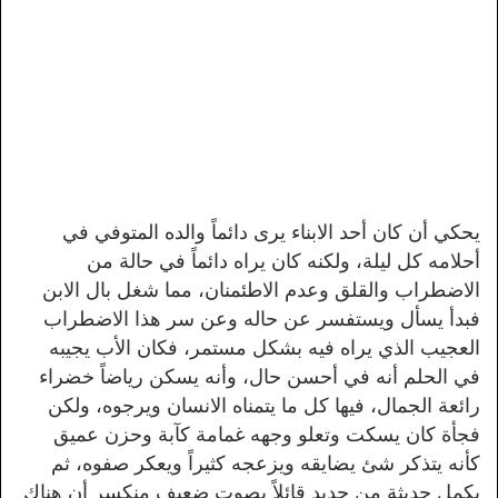
يحكي أن كان أحد الابناء يرى دائماً والده المتوفي في
أحلامه كل ليلة، ولكنه كان يراه دائماً في حالة من
الاضطراب والقلق وعدم الاطئمنان، مما شغل بال الابن
فبدأ يسأل ويستفسر عن حاله وعن سر هذا الاضطراب
العجيب الذي يراه فيه بشكل مستمر، فكان الأب يجيبه
في الحلم أنه في أحسن حال، وأنه يسكن رياضاً خضراء
رائعة الجمال، فيها كل ما يتمناه الانسان ويرجوه، ولكن
فجأة كان يسكت وتعلو وجهه غمامة كآبة وحزن عميق
كأنه يتذكر شئ يضايقه ويزعجه كثيراً ويعكر صفوه، ثم
يكمل حديثة من جديد قائلاً بصوت ضعيف منكسر أن هناك