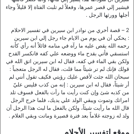
فيشير إلي قصر عمرها، وفعلاً لم تلبث الفتاة إلا قليلاً وجاء
أجلها وورثها الرجل .
2 – قصة أخري من نوادر ابن سيرين في تفسير الاحلام
: يحكي أن في يوم من الايام جاء رجل إلي ابن سيرين
رحمه الله يقص عليه ما رآه في منامه قائلاً أنه رأي كأنه
استسقي فأتي بقدح ماء ووضعه علي كفه فانكسر القدح
ولكن بقي الماء في كفه، فقال له ابن سيرين اتق الله في
قولك فإنك لم تر شيئاً مما قلت، فقال له الرجل متعجباً :
سبحان الله جئت لأقص عليك رؤيتي فكيف تقول أنني لم
أر شيئاً، فقال له ابن سيرين : إنه من كذب فليس عليّ
من كذبه شئ وإن كنت رأيت ما رأت بالفعل فسوف تلد
امراتك وتموت ويبقي الولد علي يديك، فلما خرج الرجل
قال الله ما رأيت شيئاً، ولكن بالفعل ما لبث هذا الرجل أن
ولد له زوجته غلاماً بعد فترة قصيرة وماتت وبقي الغلام .
موقع لتفسير الأحلام