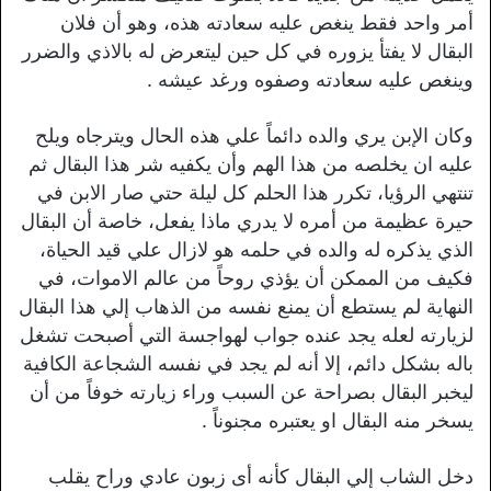
أمر واحد فقط ينغص عليه سعادته هذه، وهو أن فلان
البقال لا يفتأ يزوره في كل حين ليتعرض له بالاذي والضرر
وينغص عليه سعادته وصفوه ورغد عيشه .
وكان الإبن يري والده دائماً علي هذه الحال ويترجاه ويلح
عليه ان يخلصه من هذا الهم وأن يكفيه شر هذا البقال ثم
تنتهي الرؤيا، تكرر هذا الحلم كل ليلة حتي صار الابن في
حيرة عظيمة من أمره لا يدري ماذا يفعل، خاصة أن البقال
الذي يذكره له والده في حلمه هو لازال علي قيد الحياة،
فكيف من الممكن أن يؤذي روحاً من عالم الاموات، في
النهاية لم يستطع أن يمنع نفسه من الذهاب إلي هذا البقال
لزيارته لعله يجد عنده جواب لهواجسة التي أصبحت تشغل
باله بشكل دائم، إلا أنه لم يجد في نفسه الشجاعة الكافية
ليخبر البقال بصراحة عن السبب وراء زيارته خوفاً من أن
يسخر منه البقال او يعتبره مجنوناً .
دخل الشاب إلي البقال كأنه أى زبون عادي وراح يقلب