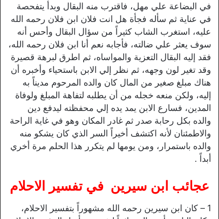
في البضاعة علي مهل، فاقترب منه البقال وبدأ يتفحصة
في عناية ثم سأله فجأة هل انت فلان ابن فلان رحمه الله
عليه، استغرب الشاب كثيراً من سؤال البقال وأحس أنه
سوف يعثر علي ضالته، فأجابه نعم أنا ابن فلان رحمه الله،
فقد إليه البقال التعزية والمواساه، ثم اطرق لبرهة قصيرة
وقد تغير لون وجهه، ثم نظر إلي الابن باستحياء وأخبره أن
هناك مبلغ صغير من المال كان والده المرحوم مديناً به
إليه، ولكن منعه خجله من أن يطلبه لتفاهة المبلغ ولوفاة
المدين، فسارع الابن يمد يده إلي محفظته ليدفع دين
والده بكل رحابة صدر ثم غادر المكان وهو في غاية الراحة
والاطمئنان لأنه اكتشف أخيراً السر الذي كان يشكو منه
والده باستمرار، ومن يومها لم يتكرر هذا الحلم مرة أخري
أبداً .
عجائب ابن سيرين في تفسير الاحلام
1 – كان ابن سيرين رحمه الله مشهوراً بتفسير الاحلام،