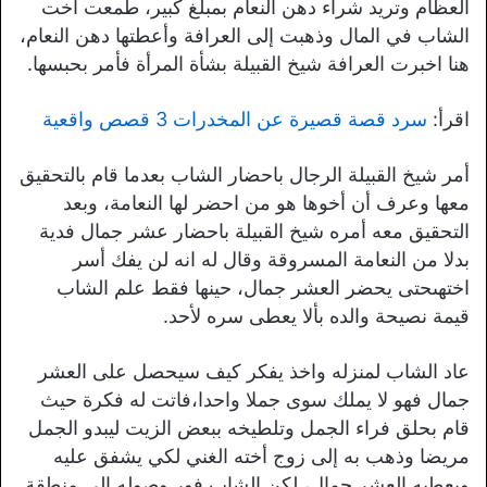
العظام وتريد شراء دهن النعام بمبلغ كبير، طمعت أخت
الشاب في المال وذهبت إلى العرافة وأعطتها دهن النعام،
هنا اخبرت العرافة شيخ القبيلة بشأة المرأة فأمر بحبسها.
اقرأ:
سرد قصة قصيرة عن المخدرات 3 قصص واقعية
أمر شيخ القبيلة الرجال باحضار الشاب بعدما قام بالتحقيق
معها وعرف أن أخوها هو من احضر لها النعامة، وبعد
التحقيق معه أمره شيخ القبيلة باحضار عشر جمال فدية
بدلا من النعامة المسروقة وقال له انه لن يفك أسر
اختهىحتى يحضر العشر جمال، حينها فقط علم الشاب
قيمة نصيحة والده بألا يعطى سره لأحد.
عاد الشاب لمنزله واخذ يفكر كيف سيحصل على العشر
جمال فهو لا يملك سوى جملا واحدا،فاتت له فكرة حيث
قام بحلق فراء الجمل وتلطيخه ببعض الزيت ليبدو الجمل
مريضا وذهب به إلى زوج أخته الغني لكي يشفق عليه
ويعطيه العشر جمال، لكن الشاب فور وصوله إلى منطقة