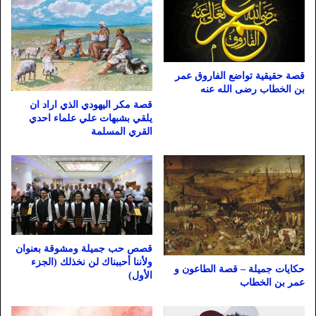
قصة حقيقية تواضع الفاروق عمر
بن الخطاب رضى الله عنه
قصة مكر اليهودي الذي اراد ان
يلقي بشبهات علي علماء احدي
القري المسلمة
قصص حب جميلة ومشوقة بعنوان
ولأننا أحببناك لن نخذلك (الجزء
حكايات جميلة – قصة الطاعون و
الأول)
عمر بن الخطاب