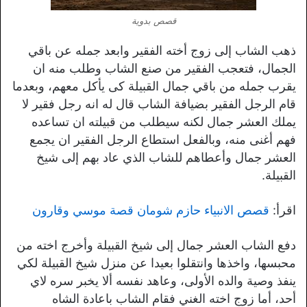
قصص بدوية
ذهب الشاب إلى زوج أخته الفقير وابعد جمله عن باقي
الجمال، فتعجب الفقير من صنع الشاب وطلب منه ان
يقرب جمله من باقي جمال القبيلة كى يأكل معهم، وبعدما
قام الرجل الفقير بضيافة الشاب قال له انه رجل فقير لا
يملك العشر جمال لكنه سيطلب من قبيلته ان تساعده
فهم أغنى منه، وبالفعل استطاع الرجل الفقير ان يجمع
العشر جمال وأعطاهم للشاب الذي عاد بهم إلى شيخ
القبيلة.
اقرأ:
قصص الانبياء حازم شومان قصة موسي وقارون
دفع الشاب العشر جمال إلى شيخ القبيلة وأخرج اخته من
محبسها، واخذها وانتقلوا بعيدا عن منزل شيخ القبيلة لكي
ينفذ وصية والده الأولى، وعاهد نفسه ألا يخبر سره لاي
أحد، أما زوج اخته الغني فقام الشاب باعادة الشاه