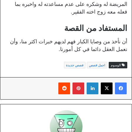
المريضة له وشكره على عدم مساعدته له واخبره بما
فعله معه زوج اخته الفقير.
المستفاد من القصة
أن نأخذ من وصايا الكبار فهم لديهم خبرات اكثر منا، وأن
نعمل العقل دائما في كل أمورنا.
الوسوم
اجمل قصص
قصص جديدة
لينكدإن
بينتيريست