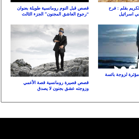
كريم بقلم : فرح
قصص قبل النوم رومانسية طويلة بعنوان
ي اسرائيل
“رجوع العاشق المجنون” الجزء الثالث
مؤثرة لزوجة بائسة
قصص قصيرة رومانسية قصة الأعمي
وزوجته عشق بجنون لا يصدق