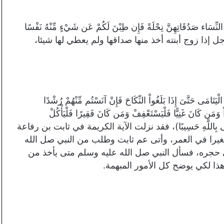
دُقَاتِهِنَّ نِحْلَةً فَإِن طِبْنَ لَكُمْ عَن شَيْءٍ مِّنْهُ نَفْسًا
 أي رجل إذا زوج أبنته أخذ منها صداقها ولم يعطي لها شيئا،
َّىَ إِذَا بَلَغُواْ النِّكَاحَ فَإِنْ آنَسْتُم مِّنْهُمْ رُشْدًا
رُواْ وَمَن كَانَ غَنِيًّا فَلْيَسْتَعْفِفْ وَمَن كَانَ فَقِيرًا فَلْيَأْكُلْ
لَيْهِمْ وَكَفَى بِاللَّهِ حَسِيبًا)، فقد نزلت الآية الكريمة في ثابت بن رفاعة
يرا في العمر، وأتى عم ثابت وطلب من النبي صل الله
ي حجره، فسأل النبي صل الله عليه وسلم متى يأخذ من
هذا لكي يوضح كل الأمور المبهمة.