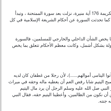
سورة النساء سورة مدنية من طوال السور وعدد آياتها الكريمة 176 آية منيرة، نزلت بعد سورة الممتحنة ، وتبدأ
)، كما تحدثت السورة عن أحكام الشريعة الإسلامية في كل
ا يخص الشأن الداخلي والخارجي للمسلمين، فالسورة
لدولة بشكل أشمل، وكانت معظم الأحكام تتعلق بما يخص
وآتوا اليتامى أموالهم……)، لأن رجلا من غطفان كان لديه
أصبح اليتيم شابا رفض العم أن يعطيه ماله وحقه في ميراث
النبي صل الله عليه وسلم الرجل أن يرد مال اليتيم
ن أن نكون من الظالمين، وأعطينا اليتيم حقه، فقال النبي
 جنته.