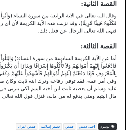
القصة الثانية:
وقال الله تعالى في الآية الرابعة من سورة النساء:(وَآتُواْ النِّسَاء صَ
فَكُلُوهُ هَنِيئًا مَّرِيئًا)، وقد نزلت هذه الآية الكريمة لأن
فنهى الله تعالى الرجال عن فعل ذلك.
القصة الثالثة:
أما عن الآية الكريمة السادسة من سورة النساء:( وَابْتَلُواْ الْيَتَامَى حَت
فَادْفَعُواْ إِلَيْهِمْ أَمْوَالَهُمْ وَلاَ تَأْكُلُوهَا إِسْرَافًا وَبِدَارًا أَن يَكْبَ
بِالْمَعْرُوفِ فَإِذَا دَفَعْتُمْ إِلَيْهِمْ أَمْوَالَهُمْ فَأَشْهِدُواْ عَ
وفي أمر عمه، فقد توفي رفاعة وترك ابنه ثابت وكان صغ
عليه وسلم أن يعطيه ثابت ابن أخيه اليتيم لكي يتربى ف
مال اليتيم ومتى يدفع له من ماله، فنزل قول الله تعالى 
الوسوم
اجمل قصص
قصص
قصص إسلامية
قصص القرآن