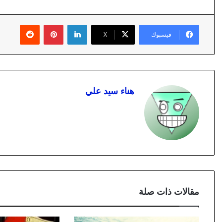
لينكدإن
بينتيريست
فيسبوك
X
هناء سيد علي
مقالات ذات صلة