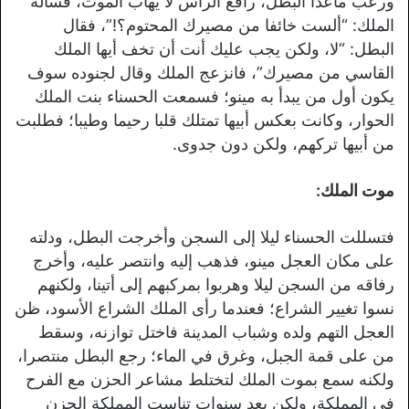
ورعب ماعدا البطل، رافع الرأس لا يهاب الموت، فسأله
الملك: “ألست خائفا من مصيرك المحتوم؟!”، فقال
البطل: “لا، ولكن يجب عليك أنت أن تخف أيها الملك
القاسي من مصيرك”، فانزعج الملك وقال لجنوده سوف
يكون أول من يبدأ به مينو؛ فسمعت الحسناء بنت الملك
الحوار، وكانت بعكس أبيها تمتلك قلبا رحيما وطيبا؛ فطلبت
من أبيها تركهم، ولكن دون جدوى.
موت الملك:
فتسللت الحسناء ليلا إلى السجن وأخرجت البطل، ودلته
على مكان العجل مينو، فذهب إليه وانتصر عليه، وأخرج
رفاقه من السجن ليلا وهربوا بمركبهم إلى أتينا، ولكنهم
نسوا تغيير الشراع؛ فعندما رأى الملك الشراع الأسود، ظن
العجل التهم ولده وشباب المدينة فاختل توازنه، وسقط
من على قمة الجبل، وغرق في الماء؛ رجع البطل منتصرا،
ولكنه سمع بموت الملك لتختلط مشاعر الحزن مع الفرح
في المملكة، ولكن بعد سنوات تناست المملكة الحزن