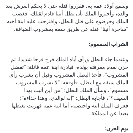
وسمع أولاد عمه به، فقرروا قتله حتى لا يحكم العرش بعد
والده، وأخبروا الملك بأن بطل أتينا قادم لقتلك، فغضب
الملك وحرضوه على قتل البطل، واقترحت عليه ابنة أخيه
“ساحرة أتينا” قتله عن طريق سمه بمشروب الضيافة.
الشراب المسموم:
وعندما جاء البطل ورأى أباه الملك فرح فرحا شديدا، ثم
حزن لعدم معرفته بولده، فبادرة ابنة عمه قائلة: “تفضل
المشروب”، فأخذ البطل المشروب وقبل أن يشرب رأى
الملك سيفه مع البطل، فأوقفه: “لا تشرب المشروب
مسموم”، وسأل الملك البطل: “من أين أتيت بهذا
السيف؟”، فأجابه البطل: “إنه لوالدي، وهذا حذاءه”؛
فعرف الملك ابنه واحتضنه، أما ابنة عمه فهربت بغيظها
بعيدا عن المملكة .
يوم الحزن: