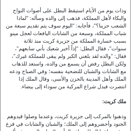
وذات يوم من الأيام استيقظ البطل على أصوات النواح
والبكاء لأهل المملكة، فذهب إلى والده وسأله: “لماذا
الشعب حزينا؟”، فأجابه: “اليوم سوف يتم تقديم سبعة من
شباب المملكة، وسبعة من الشابات اليافعات لعجل مينو
بسبب خسارة المملكة من جزيرة كريت منذ ثلاثة
سنوات”، فقال البطل: “إذاً أخبر شعبك بأني سابعهم”،
فقال: “والده لقد بلغني الكبر ولم يبقى للمملكة غيرك”،
ولكن البطل رفض أن يسمع من والده، واستعد للذهاب
مع الشابات والشبان للتضحية بنفسه؛ وفي الصباح ودعه
الملك وأهل المدينة بالحزن والأسى، وقال الملك إذا
انتصرت فبدل شراع المركبة من سوداء إلى بيضاء.
ملك كريت:
وذهبوا بالمركب إلى جزيرة كريت، وعندما وصلوا قيدوهم
الجنود وأحضروهم إلى الملك؛ والشبان والشابات في فزع