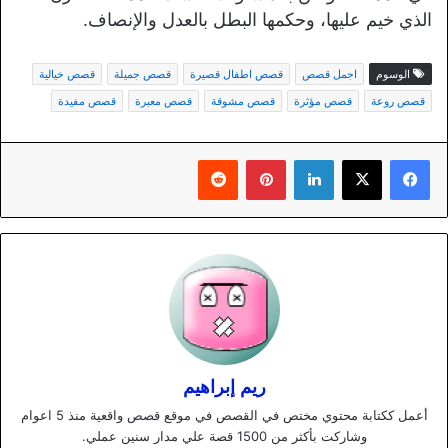
الذي خيم عليها، وحكمها البطل بالعدل والإنصاف.
الوسوم
اجمل قصص
قصص اطفال قصيرة
قصص جميلة
قصص خيالية
قصص روعة
قصص مؤثرة
قصص مشوقة
قصص معبرة
قصص مفيدة
لينكدإن
بينتيريست
ريم إبراهيم
أعمل ككتابة محتوي مختص في القصص في موقع قصص واقعية منذ 5 اعوام
وشاركت بأكثر من 1500 قصة علي مدار سنين عملي.