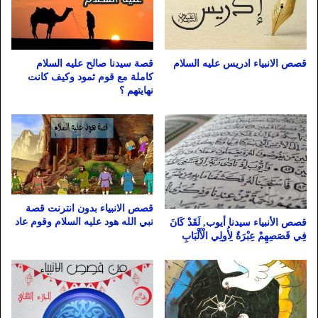
قصص الانبياء ادريس عليه السلام
قصة سيدنا صالح عليه السلام
كاملة مع قوم ثمود وكيف كانت
نهايتهم ؟
قصص الانبياء بدون انترنت قصة
نبي الله هود عليه السلام وقوم عاد
قصص الأنبياء سيدنا أيوب, لَقَدْ كَانَ
فِي قَصَصِهِمْ عِبْرَةٌ لِأُولِي الْأَلْبَابِ