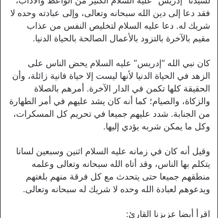
لسيدنا “إدريس” عليه السلام الكثير من الواعظ والآداب،
فقد دعا إلى دين الله سبحانه وتعالى، وإلى عبادته وحده لا
شريك له. دعا عليه السلام لتخليص النفس من عذاب
مقيم بالآخرة بالتزود بالأعمال الصالحة بالحياة الدنيا.
كان نبي الله “إدريس” عليه السلام يحض الناس على
الزهد في الحياة الدنيا لأنها ليست إلا حياة فانية زائلة، وأن
الحقيقة كلها تكمن في الدار الآخرة. أمرهم بالصلاة
والزكاة، والصيام؛ كما أنه كان يشد عليهم في أمر الطهارة
من الجنابة. شدد عليهم جميعا في تحريم كل المسكرات،
وكل ما يمكن شربه يؤدي إليها.
وقيل أنه كان في زمانه عليه السلام اثنين وسبعين لسانا
يتكلم بها الناس، وقد أتاه الله سبحانه وتعالى وعلمه
منطقهم جميعا حتى يتحدث مع كل فرقة منهم بلغتهم
ويدعوهم لعبادة الله وحده لا شريك له سبحانه وتعالى.
اقرأ أيضا عزيزنا القارئ: