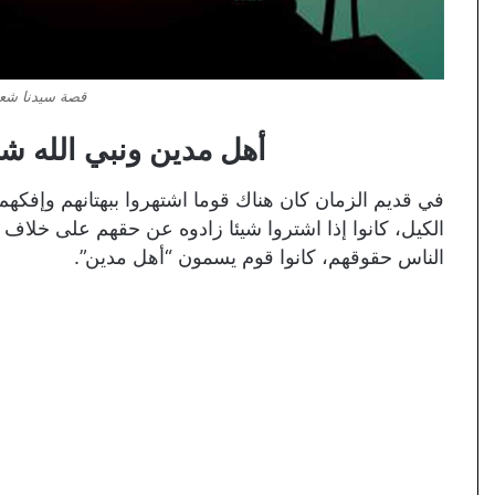
قصة سيدنا شعي
أهل مدين ونبي الله شعيب ع
في قديم الزمان كان هناك قوما اشتهروا ببهتانهم وإفكهم 
الكيل، كانوا إذا اشتروا شيئا زادوه عن حقهم على خلاف ب
الناس حقوقهم، كانوا قوم يسمون “أهل مدين”.