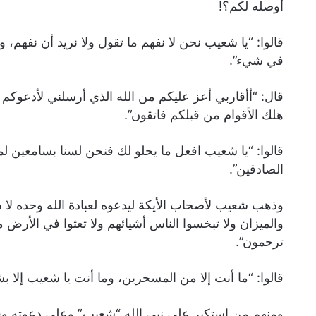
أوصله لكم؟!
قالوا: “يا شعيب نحن لا نفهم ما تقول ولا نريد أن نفهم، و
في شيء”.
قال: “أأقاربي أعز عليكم من الله الذي أرسلني لأدعوكم ل
هلك الأقوام من قبلكم فاتقون”.
قالوا: “يا شعيب افعل ما يحلو لك فنحن لسنا بسامعين لما
الصادقين”.
وذهب شعيب لأصحاب الأيكة ليدعوه لعبادة الله وحده لا ش
والميزان ولا تبخسوا الناس أشيائهم ولا تعثوا في الأرض 
ترحمون”.
قالوا: “ما أنت إلا من المسحرين، وما أنت يا شعيب إلا بشر
ومنهم من استكبر على نبي الله “شعيب” وعلى دعوته وقا