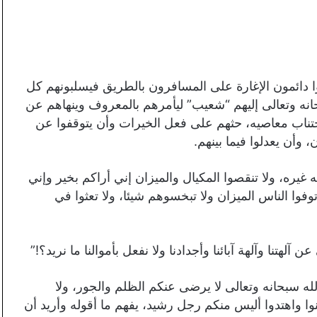
نوا دائمون الإغارة على المسافرون بالطريق فيسلبونهم كل
نه وتعالى إليهم “شعيب” ليأمرهم بالمعروف وينهاهم عن
جتناب معاصيه، حثهم على فعل الخيرات وأن يتوقفوا عن
 وأن يعدلوا فيما بينهم.
 غيره، ولا تنقصوا المكيال والميزان إني أراكم بخير وإني
وا الناس الميزان ولا تبخسوهم شيئا، ولا تعثوا في
آلهتنا وآلهة آبائنا وأجدادنا ولا نفعل بأموالنا ما نريد؟!”
لله سبحانه وتعالى لا يرضى عنكم الظلم والجور، ولا
نوا واهتدوا أليس منكم رجل رشيد، يفهم ما أقوله وأريد أن