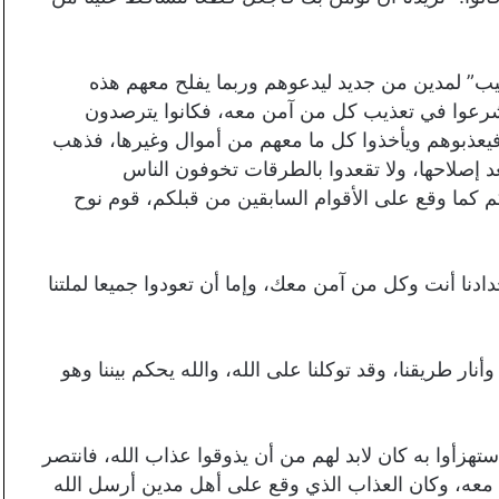
يب” لمدين من جديد ليدعوهم وربما يفلح معهم هذه
 فشرعوا في تعذيب كل من آمن معه، فكانوا يترصدون
يعذبوهم ويأخذوا كل ما معهم من أموال وغيرها، فذهب
د إصلاحها، ولا تقعدوا بالطرقات تخوفون الناس
م كما وقع على الأقوام السابقين من قبلكم، قوم نوح
جدادنا أنت وكل من آمن معك، وإما أن تعودوا جميعا لملتنا
أنار طريقنا، وقد توكلنا على الله، والله يحكم بيننا وهو
هزأوا به كان لابد لهم من أن يذوقوا عذاب الله، فانتصر
وا معه، وكان العذاب الذي وقع على أهل مدين أرسل الله