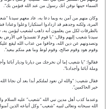
السماء حينها نوقن أنك رسول من عند الله فنؤمن بك”.
وكان منهم من آمن به وبما دعا به، عاد معهم سيدنا “شع
المرة، ولكنه وجدهم قد ازدادوا استكبارا وعلوا وعنادا
بالطرقات لكل من يعلمون أنه ذاهب لشعيب ليؤمن به، ف
سيدنا شعيب إليهم وقال: “يا قوم لا تفسدوا في الأرض بع
وتصدونهم عن دين الله، وخافوا من عذاب الله ليقع عليك
وقوم هود وقوم صالح، وقوم لوط وما هم منكم ببعيد”.
فقالوا: “يا شعيب إما أن نخرجك من ديارنا وديار آبائنا وأ
وملة آبائنا وأجدادنا”.
فقال شعيب: “والله لن نعود لملتكم أبدا بعد أن نجانا الله و
خير الحاكمين”.
وعندما كذب أهل مدين نبي الله “شعيب” عليه السلام واست
الله سبحانه وتعالى لنبيه “شعيب” وكل أتباعه الذين آمن