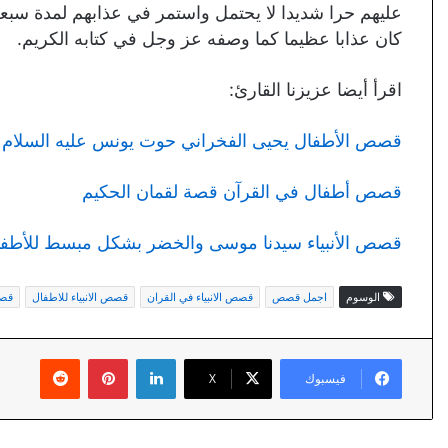
عليهم حرا شديدا لا يحتمل واستمر في عذابهم لمدة سبع
كان عذابا عظيما كما وصفه عز وجل في كتابه الكريم.
اقرأ أيضا عزيزنا القارئ:
قصص الأطفال يحيى الفخراني حوت يونس عليه السلام ا
قصص أطفال في القرآن قصة لقمان الحكيم
قصص الأنبياء سيدنا موسى والخضر بشكل مبسط للأطف
الوسوم
اجمل قصص
قصص الانبياء في القران
قصص الانبياء للاطفال
قصص
لينكدإن
بينتيريست
فيسبوك
X