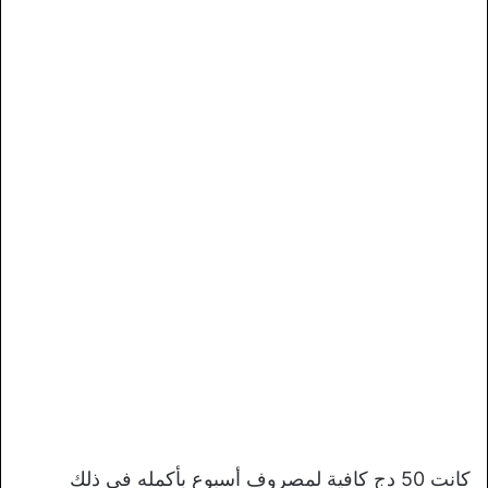
كانت 50 دج كافية لمصروف أسبوع بأكمله في ذلك