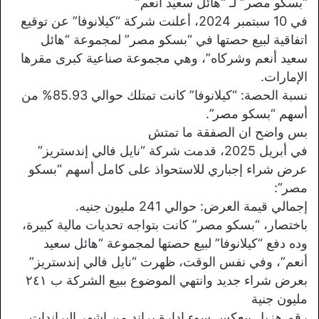
“بسكو مصر” لـ “هائل سعيد أنعم”
في 10 سبتمبر 2024، أعلنت شركة “كيلانوفا” عن توقيع
اتفاقية لبيع حصتها في “بسكو مصر” لمجموعة “هائل
سعيد أنعم وشركاه”، وهي مجموعة صناعية كبرى مقرها
الإمارات.
نسبة الحصة: “كيلانوفا” كانت تمتلك حوالي 85.93% من
أسهم “بسكو مصر”.
بس واضح ان الصفقة ما تمتش
في أبريل 2025، قدمت شركة “نايل فالي إندستريز”
عرض شراء إجباري للاستحواذ على كامل أسهم “بسكو
مصر”:
إجمالي قيمة العرض: حوالي 241 مليون جنيه.
باختصار، “بسكو مصر” كانت بتواجه تحديات مالية كبيرة،
وده دفع “كيلانوفا” لبيع حصتها لمجموعة “هائل سعيد
أنعم”، وفي نفس الوقت، ظهرت “نايل فالي إندستريز”
بعرض شراء جديد وانتهي الموضوع ببيع الشركة ب ٢٤١
مليون جنية
رقم هزيل بيعكس سوء ادارة براند من اشهر البراندات