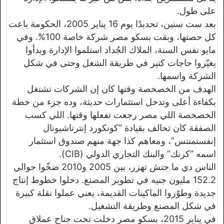
على طول.
بعد ست سنين، تحديدًا يوم 16 يناير 2005، الحكومة باعت
كل حصتها، وبقت بسكو مصر شركة خاصة 100%. وفي
مايو نفس السنة، الملاك الجُداد استلموا الإدارة وبدأوا
يغيّروا حاجات كتير في طريقة الشغل وحتى في شكل
الشركة واسمها.
الهدف من الخصخصة وقتها كان إن الشركات تشتغل
بكفاءة أعلى وتدخل استثمارات حديثة، وده جزء من خطة
الخصخصة اللي مصر رجعت تفعلها وقتها. اللي كسب
الصفقة كان تحالف بقيادة “كونكورد إنترناشيونال
إنفستمنتس”، ومعاهم كذا جهة منهم صندوق استثمار
اسمه “كرنك” والبنك التجاري الدولي (CIB).
الناس دي ما جتش تهزر، بين 2005 و2010 ضخّوا حوالي
152.2 مليون جنيه في تطوير المصنع. دخلوا خطوط إنتاج
جديدة وطوّروا الماكينات القديمة، يعني عملوا نقلة كبيرة
في شكل المصنع وطريقة التشغيل.
في يناير 2015، بسكو مصر دخلت تحت جناح عملاق