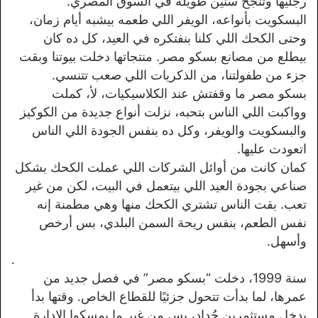
رجليها وتنجح سنين طويلة في السوق المصري.
البسكويت بأنواعه، الويفر اللي طعمه بيشبه أيام زمان،
وحتى الكحك اللي كلنا بنفتكره في العيد، كل ده كان
بيطلع من مصانع بسكو مصر. منتجاتها دخلت بيوتنا وبقت
جزء من طفولتنا، من الذكريات اللي صعب تتنسي.
بسكو مصر ما وقفتش عند الكلاسيكيات، لأ، كملت
وواكبت اللي الناس بتحبه، نزلت أنواع جديدة من الكوكيز
والبسكويت والويفر، وكل ده بنفس الجودة اللي الناس
اتعودت عليها.
كمان كانت من أوائل الشركات اللي عملت الكحك بشكل
صناعي بجودة العيد اللي بيتعمل في البيت، لكن من غير
تعب. بقت الناس تشتري الكحك منها وهي مطمنة إنه
نفس الطعم، بنفس ريحة السمن البلدي، بس أرخص
وأسهل.
.
سنة 1999، دخلت “بسكو مصر” في فصل جديد من
عمرها، لما بدأت تتحول جزئيًا للقطاع الخاص. وقتها بدأ
يدخل مستثمرين جُداد، بس من غير ما يمسكوا الإدارة