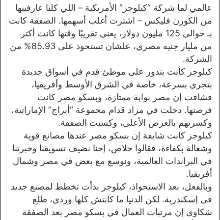
عالمي لما شركة “كيلوجز” الأمريكية – اللي كلنا عارفينها
من الكورن فليكس – اشترت أغلب أسهمها. الصفقة كانت
بـ حوالي 125 مليون دولار، يعني تقريبًا وقتها كانت أكتر
من مليار جنيه مصري، علشان تستحوذ على 85.93% من
الشركة.
كيلوجز كانت بتدور على موطئ قدم في أسواق جديدة
بتجري بسرعة، خاصة في الشرق الأوسط وأفريقيا،
فشافت إن مصر بوابة ممتازة، وبسكو مصر كانت
فرصتها. دخلت في مزاد قدام مجموعة “أبراج” الإماراتية،
وكسرتهم بالعرض الأعلى، وكسبت الصفقة.
كيلوجز كانت شايفة إن بسكو مصر عندها مصانع قوية
وشغالة بكفاءة، فقالوا خلاص، إحنا نضيف تسويقنا وخبرتنا
في البراندات العالمية، ونوسع مع بعض في مصر وشمال
أفريقيا.
وبالفعل، بعد الاستحواذ، كيلوجز بدأت تخطط لمصنع جديد
في إسكندرية. لكن الدنيا ما كانتش كلها وردي، طلع
شكاوى إن مرتبات العمال في بسكو مصر بعد الصفقة