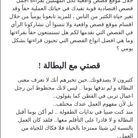
خلال موقع قصص واقعية لكل المهتمين بقراءة اجمل
قصص اقتصادية قوية تفيدك في حياتك العملية حقاً وقد
تغير حياة الكثير من الناس ، للمزيد تابعونا يومياً من خلال
اقسام موقع قصص واقعية ولا تنسوا أن تشاركونا الرأي
في القصص التي نقدمها لكم هل تستمتعون حقاً بقراءتها
وما هي افضل انواع القصص التي تحبون قراءتها بشكل
يومي ؟
قصتي مع البطالة !
كثيرون لا يصدقونك..حين تخبرهم أنك لا تعرف معنى
البطالة و لم تذقها يوما .. ليس لانك محظوظ ابن رجل
اعمال تربى في القطن كما يقولون..
بل لأن مفهوم العمل عندك مختلف..
منذ كنت صبيا في بدايات الطفولة .. لم أكن يوما أقبل
البطالة و لا قادرا على التأقلم معها.. فلقد كان العمل
بالنسبة لي شيئا ممتزجا بالحياة فلا فكاك للحياة من
العمل..