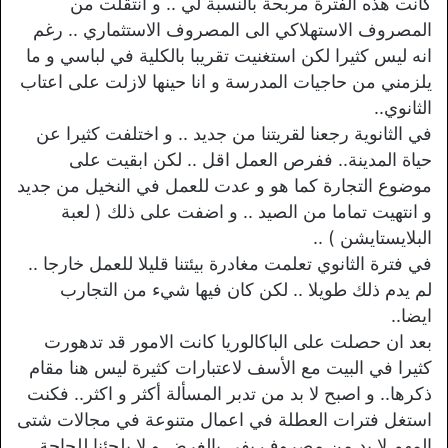
كانت هذه الفترة مربحة بالنسبة لي .. و انتقلت من
المصروف الاستهلاكي الى المصروف الاستثماري .. رغم
انه ليس كثيرا لكن استغنيت تقريبا بالكلية في لباسي و ما
يلزمني من حاجيات المدرسة و انا حينها لازلت على اعتاب
الثانوي..
في الثانوية رجعنا لقريتنا من جديد .. و اختلفت كثيرا عن
حياة المدينة.. ففرص العمل اقل .. لكن ابقيت على
موضوع التجارة كما هو و عدت للعمل في النخيل من جديد
و انتهيت تماما من الصيد .. و اضفت على ذلك ( لعبة
البلايستايشن ) ..
في فترة الثانوي تعلمت مغادرة بيئتنا قليلا للعمل خارجا ..
لم يدم ذلك طويلا .. لكن كان فيها شيء من التجارب
ايضا..
بعد ان حصلت على الباكالوريا كانت الامور قد تدهورت
كثيرا في البيت مع الأسف لاعتبارات كثيرة ليس هنا مقام
ذكرها.. و اصبح لا بد من تدبر المسألة أكثر و اكثر.. فكنت
استغل فترات العطلة في اعمال متنوعة في مجالات شتى
المهم لا بد من مصروف يفي بالغرض و لا يلجئنا للحاجة