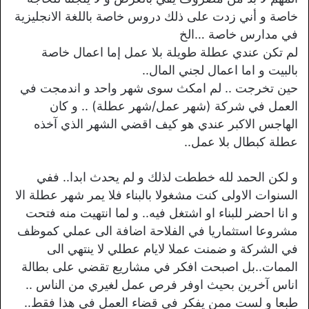
خاصة و أني زدت على ذلك دروس خاصة باللغة الانجليزية
في مدارس خاصة …الخ
لم تكن عندي عطلة طويلة بلا عمل إما اعمال خاصة
بالبيت و اما اعمال لجني المال..
حين تخرجت .. لم امكث سوى شهر واحد و اندمجت في
العمل في شركة (شهر عمل/شهر عطلة) .. و كان
الهاجس الاكبر عندي هو كيف اقضي الشهر الذي آخذه
عطلة كبطال بلا عمل..
و لكن الحمد لله خططت لذلك و لم يحدث ابدا.. ففي
السنوات الاولى كنت مشغولا بالبناء فلا يمر شهر عطلة الا
و انا احضر للبناء او اشتغل فيه.. و لما انتهيت منه فتحت
مشروعا استثماريا في الفلاحة اضافة الى عملي كموظف
في الشركة و ضمنت عملا لايام عطلي لا ينتهي الى
الممات..بل اصبحت افكر في مشاريع تقضي على بطالة
اناس آخرين بحيث اوفر فرص عمل لغيري من الناس ..
طبعا و لست ممن يفكر في قضاء العمل في هذا فقط..