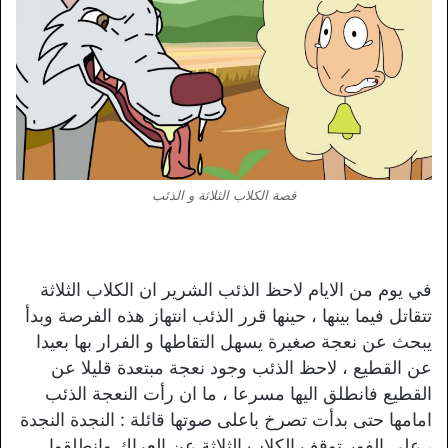
قصة الكلاب الثلاثة و الذئب
في يوم من الايام لاحظ الذئب الشرير ان الكلاب الثلاثة
تتقاتل فيما بينها ، حينها قرر الذئب انتهاز هذه الفرصة وبدأ
يبحث عن نعجة صغيرة يسهل التقاطها و الفرار بها بعيدا
عن القطيع ، لاحظ الذئب وجود نعجة مبتعدة قليلا عن
القطيع فانطلق اليها مسرعا ، ما ان رأت النعجة الذئب
امامها حتى بدأت تصرخ باعلى صوتها قائلة : النجدة النجدة
، على الفور توقف الكلاب الثلاثة عن العراك وانطلقوا