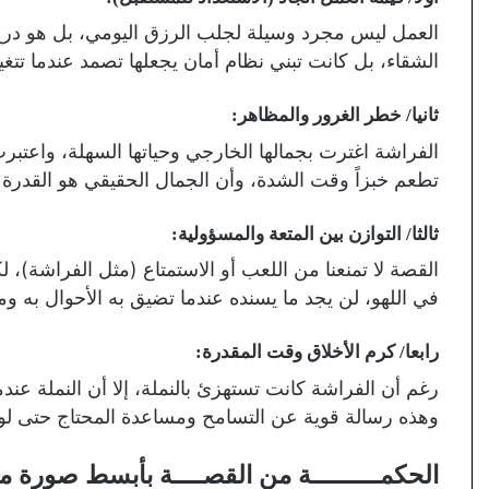
العمل ليس مجرد وسيلة لجلب الرزق اليومي، بل هو درع
الشقاء، بل كانت تبني نظام أمان يجعلها تصمد عندما تتغ
ثانيا/
خطر الغرور والمظاهر
:
الفراشة اغترت بجمالها الخارجي وحياتها السهلة، واعتبرت
تطعم خبزاً وقت الشدة، وأن الجمال الحقيقي هو القدرة 
ثالثا/
التوازن بين المتعة والمسؤولية
:
القصة لا تمنعنا من اللعب أو الاستمتاع (مثل الفراشة)، ل
في اللهو، لن يجد ما يسنده عندما تضيق به الأحوال به و
رابعا/ كرم الأخلاق وقت المقدرة
:
رغم أن الفراشة كانت تستهزئ بالنملة، إلا أن النملة عندم
وهذه رسالة قوية عن التسامح ومساعدة المحتاج حتى لو أ
الحكمـــــــــة من القصــــة بأبسط صورة م