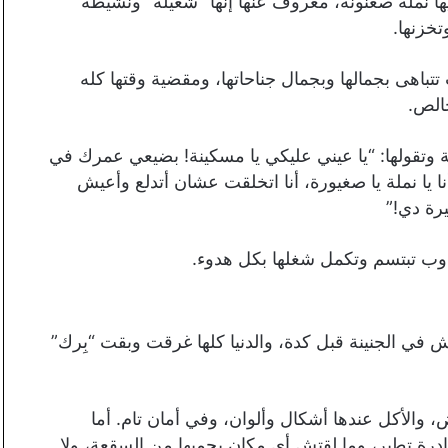
ها نملة صغنونة، معروف عنها إنها “شغيلة” ونشيطة
خزنها.
تباهى بجمالها وبجمال جناحاتها، ومقضية وقتها كله
الص.
وتقولها: “يا عيني عليكي يا مسكينة! بضيعي عمرك في
 يا نملة يا صغيورة، أنا اتخلقت عشان أتدلع وأعيش
ة دي!”
يادوب تبتسم وتكمل شغلها بكل هدوء.
 في الجنينة قبل كدة، والدنيا كلها غرقت وبقت “بِرك”
ض، والأكل عندها أشكال وألوان، وفي أمان تام. أما
قادرة تطير، وما لقتش أي مكان يحميها من السقعة، ولا