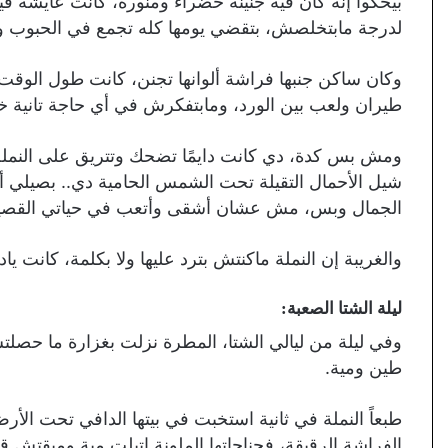
بيحكوا إنه كان فيه جنينة خضراء ومنورة، كانت عايشة في
لدرجة مابتخلصش، بتقضي يومها كله تجمع في الحبوب وت
وكان ساكن جنبها فراشة ألوانها تجنن، كانت طول الوقت ت
طيران ولعب بين الورد، ومابتفكرش في أي حاجة تانية خ
ومش بس كدة، دي كانت دايمًا تضحك وتتريق على النملة 
شيل الأحمال التقيلة تحت الشمس الحامية دي.. بصيلي أنا
الجمال وبس، مش عشان أشقى وأتعب في حياتي القصير
والغريبة إن النملة ماكنتش بترد عليها ولا بكلمة، كانت 
ليلة الشتا الصعبة
:
وفي ليلة من ليالي الشتا، المطرة نزلت بغزارة ما حصلتش
طين ومية.
طبعاً النملة في ثانية استخبت في بيتها الدافي تحت الأر
الفراشة الرقيقة، فجناحاتها الملونة اتبلت مية ومبقتش 