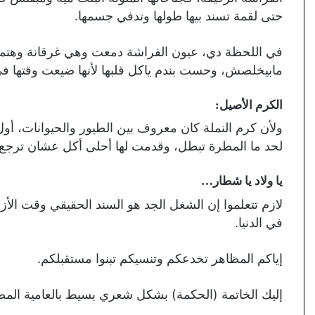
حتى لقمة تسند بيها طولها وتدفي جسمها.
في اللحظة دي، عيون الفراشة دمعت وهي غرقانة وهتموت 
مابيخلصش، وحست بندم ياكل قلبها لأنها ضيعت وقتها ف
الكرم الأصيل
:
ولأن كرم النملة كان معروف بين الطيور والحيوانات، أ
لحد ما المطرة تبطل، وقدمت لها أحلى أكل عشان ترجع ل
يا ولاد يا شطار…
لازم تتعلموا إن الشغل الجد هو السند الحقيقي وقت الأز
في الدنيا.
إياكم المظاهر تخدعكم وتنسيكم تبنوا مستقبلكم.
إليك الخاتمة (الحكمة) بشكل شعري بسيط بالعامية المصر