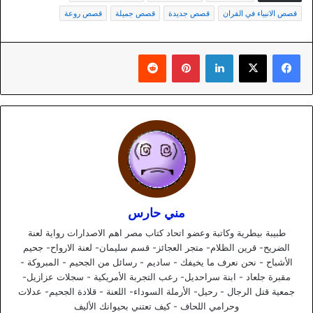
قصص الانبياء في القران
قصص جديدة
قصص جميلة
قصص روعة
لينكدإن
بينتيريست
مني حارس
طبيبة بيطرية وكاتبة وعضو اتحاد كتاب مصر اهم الاصدارات رواية لعنة
الضريح- قرين الظلام- متجر العجائز- قسم سليمان- لعنة الارواح- جحيم
الأشباح - نحن نعرف ما يخيفك - ساديم - رسائل من الجحيم - المبروكة -
مقبرة جلعاد - ابنة سراحديل- رعب التجربة الأمريكية - سجلات عزازيل-
جمعية قتل الرجال - رحيل- الأرملة السوداء- اللعنة - قلادة الجحيم- عدلات
وحرامي اللحاف - كيف تعتني بحيوانك الأليف