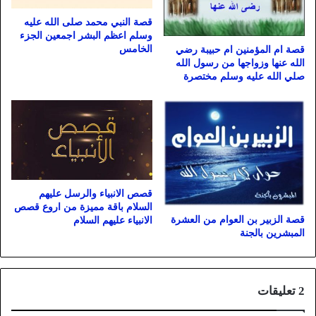
قصة النبي محمد صلى الله عليه
وسلم اعظم البشر اجمعين الجزء
الخامس
قصة ام المؤمنين ام حبيبة رضي
الله عنها وزواجها من رسول الله
صلي الله عليه وسلم مختصرة
قصص الانبياء والرسل عليهم
السلام باقة مميزة من اروع قصص
قصة الزبير بن العوام من العشرة
الانبياء عليهم السلام
المبشرين بالجنة
‫2 تعليقات