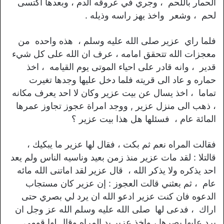
الحمار باللحم ، وجري في عروقه الدم ، وبعدها اكتسى
لحم ، وشعر واخذ يهز راسه وذيله .
فلما راي عزير صلى الله عليه وسلم ، هذه واحده من
معجزات الله تتحقق امامه ، عرف ان الله على كل شيء
قدير ، وانه قادر على احياء الموتى يوم القيامه ، اخذ
حماره و عاد الى قريته فلما دخل عليها وجدها تغيرت
تماما ، اخذ يسال عن بيت عزير وكان لا احد يعرف مكانه
، ذهب الى منزل عزير , ووجد امراة عجوز تجاوز عمرها
المائة عام ، فسئلها هل هذا بيت عزير ؟
فقالت المراه نعم ثم بكت ، فقال لها عزير ما يبكيك ،
قالتلا : لقد مات عزير منذ زمن بعيد وناسيه الناس ولم يعد
احد يذكره ولا يذكر الله ، قال عزير لقد اماتنى الله مائه
عام ، ثم بعثني قالت العجوز : إن عزير كان مستجاب
الدعوه فان كنت عزير ادعو الله ان يرد لي بصري حتى
اراك ، فدعى لها صلى الله عليه وسلم الله عز وجل ان
يرد عليها بصرها ، واخذ عزير يد المراه وقال لها قومي