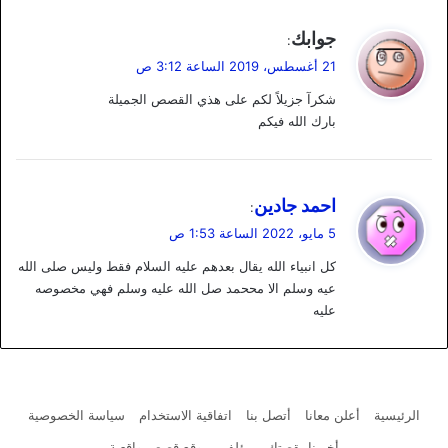
ي
جوابك
:
ق
21 أغسطس، 2019 الساعة 3:12 ص
و
شكرآ جزيلاً لكم على هذي القصص الجميلة
ل
بارك الله فيكم
ي
احمد جادين
:
ق
5 مايو، 2022 الساعة 1:53 ص
و
كل انبياء الله يقال بعدهم عليه السلام فقط وليس صلى الله
ل
عيه وسلم الا مححمد صل الله عليه وسلم فهي مخصوصه
عليه
الرئيسية
أعلن معانا
أتصل بنا
اتفاقية الاستخدام
سياسة الخصوصية
أخبرنا بقصتك
مؤلفين موقع قصص واقعية