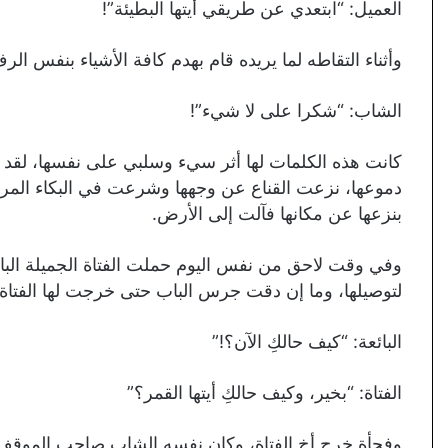
العميل: “ابتعدي عن طريقي أيتها البطيئة”!
وأثناء التقاطه لما يريده قام بهدم كافة الأشياء بنفس الرف
الشاب: “شكرا على لا شيء”!
كانت هذه الكلمات لها أثر سيء وسلبي على نفسها، لقد
دموعها، نزعت القناع عن وجهها وشرعت في البكاء المرير، 
بنزعها عن مكانها فآلت إلى الأرض.
وفي وقت لاحق من نفس اليوم حملت الفتاة الجميلة البائ
لتوصيلها، وما إن دقت جرس الباب حتى خرجت لها الفتاة 
البائعة: “كيف حالكِ الآن؟!”
الفتاة: “بخير، وكيف حالكِ أيتها القمر؟”
وفجأة خرج أخ الفتاة، وكان نفسه الشاب صاحب الموقف ال