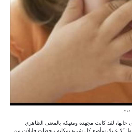
 مرير
 حالها، لقد كانت مجهدة ومنهكة بالمعنى الظاهري
لبها: “لا عليك سأضع كل شيء بمكانه بلحظات قليلات من