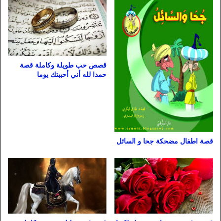
قصص حب طويلة وكاملة قصة
حمدا لله أني أحببتك يوما
قصة اطفال مضحكة جحا و السائل