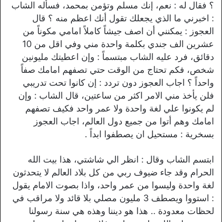
؟ فقال له : نعم، إنك مسلم وتؤمن بمحمد، فسأله الشاب
: اخبرني ما الذي يجعلك تقول أنك اعظم منه ؟ قال
العجوز : يمكنني أن اصف جيشاً كاملاً امامي مكوناً من
عشرين الف جندي بكلمة واحدة مني وفي اقل من 10
دقائق، فرد عليه الشاب مبتسماً : وإن اعطيتك مليونين
شخص، فكم تحتاج من الوقت حتي تصفهم امامك صفاً
واحداً ؟ اجاب العجوز دون تردد : إن كانوا تحت تدريبي
فلن يأخذ مني الامر اكثر من ساعتين، قال الشاب : وإن
لم يكونوا علي لغة واحدة ولا عمر واحد فكيف تصفهم
امامك وهم أتوا من جميع دول العالم، اجاب العجوز
بسخرية : مستحيل ان يصطفوا ابداً .
ابتسم الشاب وقال : انظر الي شاشتي، هذا بيت الله
الحرام وقد جاء ضيوف ربي من كل بلاد العالم لا يتحدثون
لغة واحدة وليسوا من عمر واحد، واذا بصوت الامام يقول
: استووا ويصطف 3 مليون مصلي بلا قائد ولا مراقب في
لحظات معدودة .. هذا هو ديننا وهذه هي سنة رسولنا