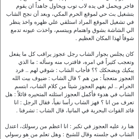
فاجر ويحمل في يده لاب توب ويحاول جاهداً ان يقوم
بتشغيل بث حي لموقع الحرم المكي، وبعد أن نجح الشاب
في تشغيل الموقع المراد استلقي علي ظهره واخذ ينظر
الي الشاشة بشوق واهتمام ويبتسم، واخذت عيونه تدمع
شوقاً لهذا المكان العظيم .
كان يجلس بجوار الشاب رجل عجوز يراقب كل ما يفعل
وتعجب كثيراً في امره، فاقترب منه وسأله : ما الذي
يبكيك ويضحكك ؟؟ فأجاب الشاب : شوقي لهم .. فرد
العجوز متعجباً : من هم ؟ قال الشاب : ضيوف بيت الله
الحرام .. لم يفهم العجوز شيئاً من كلام الشاب، ابتسم
الشاب في هدوء فأكمل العجوز اسئلته المتحيره قائلاً : هل
تعرف من انا ؟ فهز الشاب رأسا نفياً، فقال الرجل : انا
قائد القوات البحرية في المانيا، قال الشاب : تشرفنا .
هنا رد عليه العجوز في تكبر : انا اعظم من رسولك، اعتدل
الشاب في جلسته وقال للشيخ : وهل تعلم من هو رسولي