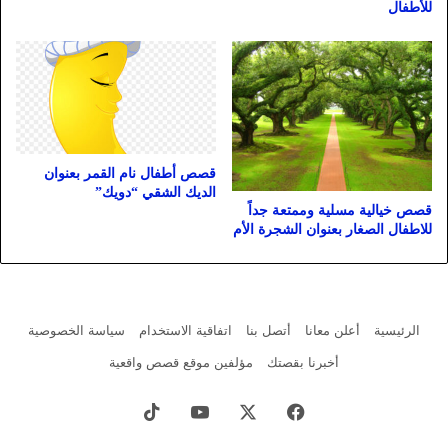
للأطفال
قصص أطفال نام القمر بعنوان
الديك الشقي “دويك”
قصص خيالية مسلية وممتعة جداً
للاطفال الصغار بعنوان الشجرة الأم
الرئيسية
أعلن معانا
أتصل بنا
اتفاقية الاستخدام
سياسة الخصوصية
أخبرنا بقصتك
مؤلفين موقع قصص واقعية
فيسبوك
X
يوتيوب
‫TikTok