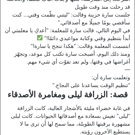
قد رحلت منذ وقت طويل
جلست سارة حزينة وقالت: “ليتني نظّمت وقتي… كنت
سأقضي يومًا جميلًا مع أصدقائي.”
في اليوم التالي، قالت سارة للمعلمة: “أعدكِ يا معلمتي أن
أبدأ بتنظيم وقتي وكتابة مواعيدي دائمًا!”
ابتسمت المعلمة وقالت: “هكذا ننجح يا سارة!”
ومنذ ذلك اليوم، أصبحت سارة تكتب كل موعد، وتجهّز
أغراضها في وقتها، ولم تعد تفوّت أي شيء مهم.
—
وتعلمت سارة أن:
“تنظيم الوقت يساعدنا على النجاح.”
قصة: الزرافة ليلى ومغامرة الأصدقاء
في غابة خضراء مليئة بالأشجار العالية، كانت الزرافة
“ليلى” تعيش بسعادة مع أصدقائها الحيوانات. كانت ليلى
مشهورة برقبتها الطويلة، مما سمح لها أن ترى ما لا
يستطيع الآخرون رؤيته.