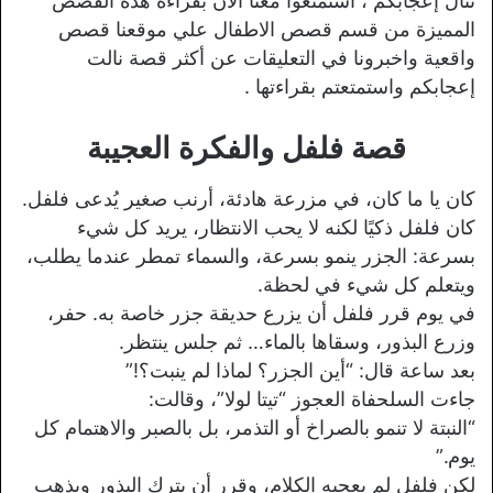
تنال إعجابكم ، استمتعوا معنا الآن بقراءة هذه القصص
المميزة من قسم قصص الاطفال علي موقعنا قصص
واقعية واخبرونا في التعليقات عن أكثر قصة نالت
إعجابكم واستمتعتم بقراءتها .
قصة فلفل والفكرة العجيبة
كان يا ما كان، في مزرعة هادئة، أرنب صغير يُدعى فلفل.
كان فلفل ذكيًا لكنه لا يحب الانتظار، يريد كل شيء
بسرعة: الجزر ينمو بسرعة، والسماء تمطر عندما يطلب،
ويتعلم كل شيء في لحظة.
في يوم قرر فلفل أن يزرع حديقة جزر خاصة به. حفر،
وزرع البذور، وسقاها بالماء… ثم جلس ينتظر.
بعد ساعة قال: “أين الجزر؟ لماذا لم ينبت؟!”
جاءت السلحفاة العجوز “تيتا لولا”، وقالت:
“النبتة لا تنمو بالصراخ أو التذمر، بل بالصبر والاهتمام كل
يوم.”
لكن فلفل لم يعجبه الكلام، وقرر أن يترك البذور ويذهب