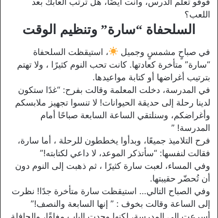
فوفو تعلم الدرس، وأنت أيضًا، هل ترتب ألعابك بعد
اللعب؟
السلحفاة “سارة” وتنظيم الوقت
في صباحٍ مشمسٍ وجميل
، استيقظت السلحفاة
“سارة” متأخرة كعادتها. كانت تحب النوم كثيرًا ، ولا تهتم
بترتيب أغراضها أو كتابة مواعيدها.
في المدرسة، دخلت المعلمة وقالت بفرح: “غدًا ستكون
لدينا رحلة إلى حديقة الحيوانات! لا تنسوا تجهيز ملابسكم
وأغراضكم، وسنلتقي الساعة السابعة صباحًا أمام
المدرسة! ”
فرح التلاميذ جميعًا، وبدأوا يخططون للرحلة ، أما سارة،
فقالت لنفسها: “سأتذكر الموعد، لا داعي لكتابته!”
وفي المساء، لعبت سارة كثيرًا ، ثم ذهبت إلى النوم دون
أن تُحضّر حقيبتها.
وفي الصباح التالي… استيقظت سارة متأخرة جدًا! نظرت
إلى الساعة وقالت بخوف : ” إنها السابعة والنصف!”
أسرعت إلى المدرسة، لكنها وجدت الباب مغلقًا، والحافلة