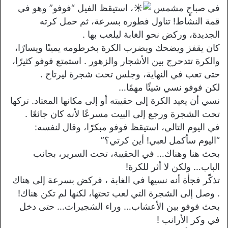
في صباحٍ مشمس
، استيقظ الفيل “فوفو” وهو في
قمة النشاط! تناول فطوره بسرعة، ثم حمل كرته
الجديدة، وركض نحو الغابة ليلعب بها
.
كان يقفز ويضحك ويضرب الكرة بخرطومه يمينًا ويسارًا،
والكرة تتدحرج بين الأشجار والزهور . استمتع فوفو كثيرًا،
حتى تعب في النهاية، وجلس تحت شجرة ليرتاح
.
لكن فوفو نسي شيئًا مهمًا…
نسي أن يعيد الكرة إلى حقيبته أو إلى مكانها المعتاد. تركها
تحت الشجرة ورجع إلى البيت مسرعًا لأنه كان جائعًا .
في اليوم التالي، استيقظ فوفو مبكرًا، وقال لنفسه:
“اليوم سأكمل لعبي! أين كرتي؟”
بحث هنا وهناك… في الحقيبة، تحت السرير، بجانب
الباب… ولكن لا أثر للكرة!
تذكّر فجأة أنه نسيها في الغابة
، فركض بسرعة إلى هناك
. وصل إلى الشجرة التي لعب تحتها، لكنها لم تكن هناك!
بحث فوفو بين الأعشاب… وراء الشجيرات… حتى دخل
في وكر الأرانب !