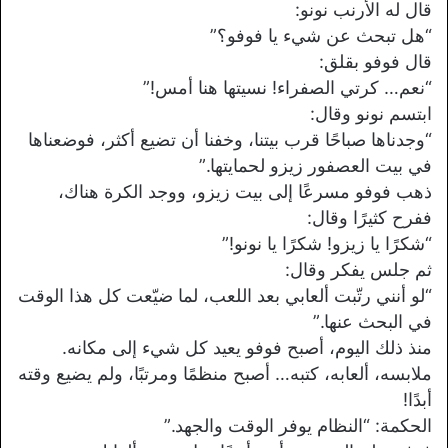
قال له الأرنب نونو:
“هل تبحث عن شيء يا فوفو؟”
قال فوفو بقلق:
“نعم… كرتي الصفراء! نسيتها هنا أمس!”
ابتسم نونو وقال:
“وجدناها صباحًا قرب بيتنا، وخفنا أن تضيع أكثر، فوضعناها
في بيت العصفور زيزو لحمايتها.”
ذهب فوفو مسرعًا إلى بيت زيزو، ووجد الكرة هناك،
ففرح كثيرًا وقال:
“شكرًا يا زيزو! شكرًا يا نونو!”
ثم جلس يفكر وقال:
“لو أنني رتّبت ألعابي بعد اللعب، لما ضيّعت كل هذا الوقت
في البحث عنها.”
منذ ذلك اليوم، أصبح فوفو يعيد كل شيء إلى مكانه.
ملابسه، ألعابه، كتبه… أصبح منظمًا ومرتبًا، ولم يضيع وقته
أبدًا!
الحكمة: “النظام يوفر الوقت والجهد.”