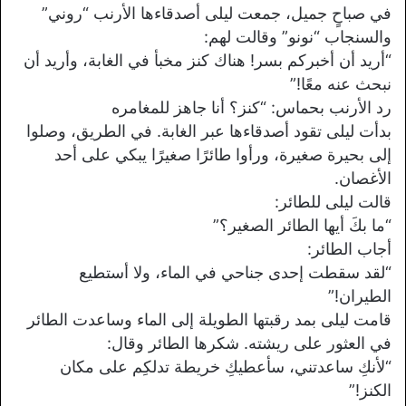
في صباحٍ جميل، جمعت ليلى أصدقاءها الأرنب “روني”
والسنجاب “نونو” وقالت لهم:
“أريد أن أخبركم بسر! هناك كنز مخبأ في الغابة، وأريد أن
نبحث عنه معًا!”
رد الأرنب بحماس: “كنز؟ أنا جاهز للمغامره
بدأت ليلى تقود أصدقاءها عبر الغابة. في الطريق، وصلوا
إلى بحيرة صغيرة، ورأوا طائرًا صغيرًا يبكي على أحد
الأغصان.
قالت ليلى للطائر:
“ما بكَ أيها الطائر الصغير؟”
أجاب الطائر:
“لقد سقطت إحدى جناحي في الماء، ولا أستطيع
الطيران!”
قامت ليلى بمد رقبتها الطويلة إلى الماء وساعدت الطائر
في العثور على ريشته. شكرها الطائر وقال:
“لأنكِ ساعدتني، سأعطيكِ خريطة تدلكِم على مكان
الكنز!”